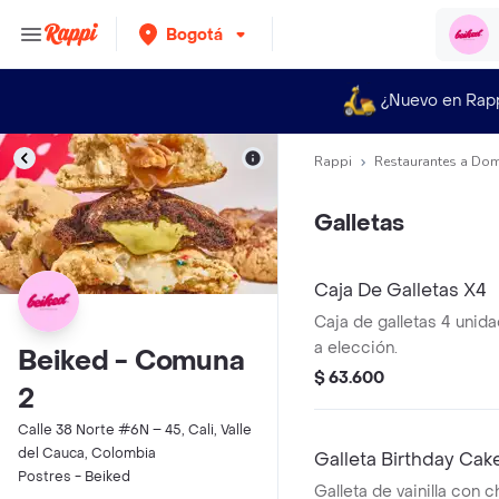
Bogotá
¿Nuevo en Rap
Rappi
Restaurantes a Dom
Galletas
Caja De Galletas X4
Caja de galletas 4 unid
a elección.
Beiked - Comuna
$ 63.600
2
Calle 38 Norte #6N – 45, Cali, Valle
del Cauca, Colombia
Galleta Birthday Cak
Postres - Beiked
Galleta de vainilla con 