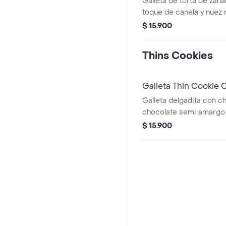
Galleta de torta de zana
toque de canela y nuez
de frosting de queso c
$ 15.900
con crumb de mantequil
Thins Cookies
Galleta Thin Cookie 
Galleta delgadita con c
chocolate semi amargo 
$ 15.900