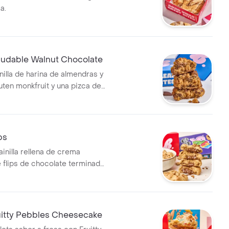
a.
aludable Walnut Chocolate
nilla de harina de almendras y
uten monkfruit y una pizca de
co (6gr por galleta) y
emiamargo sin azúcar.
ps
ainilla rellena de crema
 flips de chocolate terminada
b de flips de chocolate
ruitty Pebbles Cheesecake