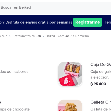
Registrarme
pi?
Disfruta de
envíos gratis por semanas
Tér
icilio
Restaurantes en Cali
Beiked - Comuna 2 a Domicilio
Caja De Ga
ades con sabores
Caja de gal
a elección.
$ 95.400
e
Galleta Ci
chips de chocolate
Galleta de r