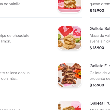
 de vainilla.
queso crem
$ 15.900
Galleta S
chips de chocolate
Masa de vai
 limón.
avena sin gl
azúcar de co
$ 18.900
chocolate s
Galleta Fli
ate rellena con un
Galleta de v
a con más
crocante de
con un crum
$ 16.900
Galleta F