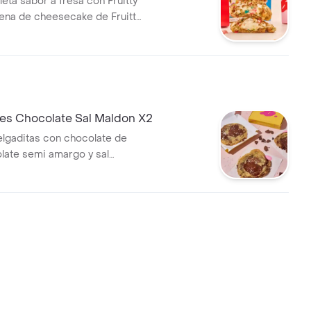
eta sabor a fresa con Fruitty
lena de cheesecake de Fruitty
ecorada con más Fruitty
ies Chocolate Sal Maldon X2
delgaditas con chocolate de
late semi amargo y sal