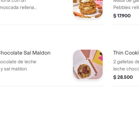
horia con un
Masa de gall
 moscada rellena
Pebbles rel
rema y terminada
Pebbles y d
$ 17.900
la y canela
Pebbles
Chocolate Sal Maldon
Thin Cook
hocolate de leche
2 galletas 
y sal maldon.
leche choco
maldon.
$ 28.500