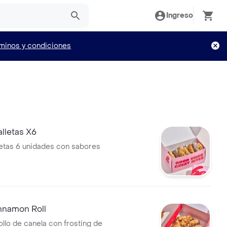
Ingreso
minos y condiciones
lletas X6
letas 6 unidades con sabores
nnamon Roll
ollo de canela con frosting de