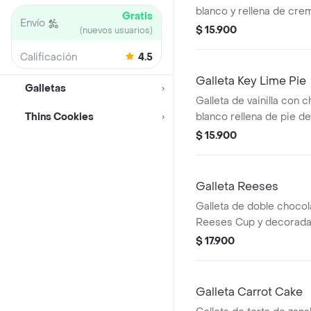
blanco y rellena de crema
Gratis
Envío
$ 15.900
(nuevos usuarios)
Calificación
4.5
Galleta Key Lime Pie
Galletas
Galleta de vainilla con 
Thins Cookies
blanco rellena de pie de
$ 15.900
Galleta Reeses
Galleta de doble chocol
Reeses Cup y decorad
chocolate Reeses.
$ 17.900
Galleta Carrot Cake