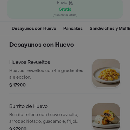
Envío
Gratis
(nuevos usuarios)
Desayunos con Huevo
Pancakes
Sándwiches y Muffi
Desayunos con Huevo
Huevos Revueltos
Huevos revueltos con 4 ingredientes
a elección.
$ 17.900
Burrito de Huevo
Burrito relleno con huevo revuelto,
arroz achiotado, guacamole, frijol
negro, pico de gallo, queso y salsa
$ 27.900