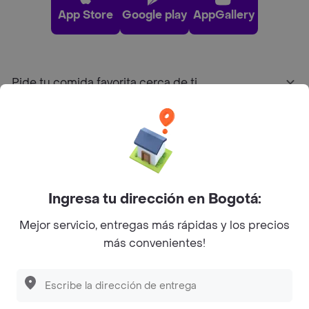
App Store
Google play
AppGallery
Pide tu comida favorita cerca de ti
Categorías
Únete a Rappi
Ingresa tu dirección en Bogotá:
Sobre Rappi
Mejor servicio, entregas más rápidas y los precios
más convenientes!
Facebook
Twitter
Instagram
©
2026
Rappi Inc. All rights reserved.