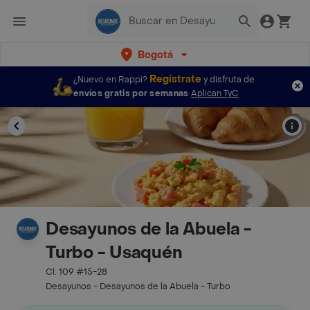
Bogotá
Regístrate
¿Nuevo en Rappi?
y disfruta de
envíos gratis por semanas
Aplican TyC
Desayunos de la Abuela -
Turbo - Usaquén
Cl. 109 #15-28
Desayunos - Desayunos de la Abuela - Turbo