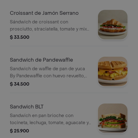
Croissant de Jamón Serrano
Sándwich de croissant con
prosciutto, straciatella, tomate y mix
de lechugas.
$ 33.500
Sandwich de Pandewaffle
Sandwich de waffle de pan de yuca
By Pandewaffle con huevo revuelto,
queso cheddar y tocineta crocante.
$ 34.500
Sandwich BLT
Sandwich en pan brioche con
tocineta, lechuga, tomate, aguacate y
mayonesa picante.
$ 25.900