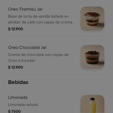
Oreo Tiramisú Jar
Base de torta de vainilla bañada en
almíbar de café con capas de crema
de tiramisú y Oreo.
$ 12.900
Oreo Chocolate Jar
Crema de chocolate con capas de
Oreo trituradas.
$ 12.900
Bebidas
Limonada
Limonada natural.
$ 7500