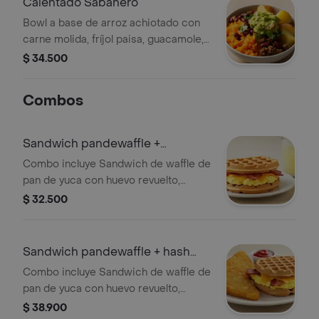
Calentado Sabanero
Bowl a base de arroz achiotado con
carne molida, fríjol paisa, guacamole,
papa y un toque de cilantro.
$ 34.500
Combos
Sandwich pandewaffle +
limonada
Combo incluye Sandwich de waffle de
pan de yuca con huevo revuelto,
queso cheddar, tocineta crocante y
$ 32.500
maple syrup acompañado de
limonada
Sandwich pandewaffle + hash
brown
Combo incluye Sandwich de waffle de
pan de yuca con huevo revuelto,
queso cheddar, tocineta crocante y
$ 38.900