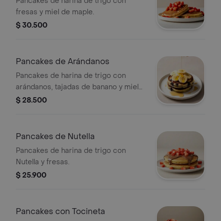
Pancakes de harina de trigo con
fresas y miel de maple.
$ 30.500
Pancakes de Arándanos
Pancakes de harina de trigo con
arándanos, tajadas de banano y miel
de maple.
$ 28.500
Pancakes de Nutella
Pancakes de harina de trigo con
Nutella y fresas.
$ 25.900
Pancakes con Tocineta