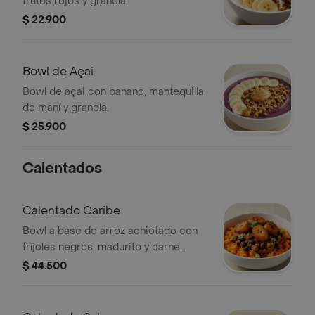
frutos rojos y granola.
$ 22.900
Bowl de Açai
Bowl de açai con banano, mantequilla
de maní y granola.
$ 25.900
Calentados
Calentado Caribe
Bowl a base de arroz achiotado con
fríjoles negros, madurito y carne
molida. Recomendado con adición de
$ 44.500
guacamole.