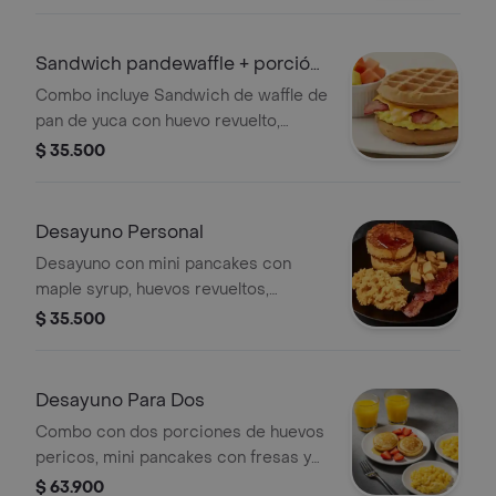
maple syrup acompañado de hash
brown.
Sandwich pandewaffle + porción
de fruta
Combo incluye Sandwich de waffle de
pan de yuca con huevo revuelto,
queso cheddar, tocineta crocante y
$ 35.500
maple syrup acompañado de porción
de fruta
Desayuno Personal
Desayuno con mini pancakes con
maple syrup, huevos revueltos,
tocineta y papas rostizadas.
$ 35.500
Desayuno Para Dos
Combo con dos porciones de huevos
pericos, mini pancakes con fresas y
maple syrup y dos jugos de naranja.
$ 63.900