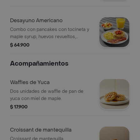
Desayuno Americano
Combo con pancakes con tocineta y
maple syrup, huevos revueltos,
porción de fruta y bebida a elección.
$ 64.900
Acompañamientos
Waffles de Yuca
Dos unidades de waffle de pan de
yuca con miel de maple.
$ 17.900
Croissant de mantequilla
Croissant de mantequilla.