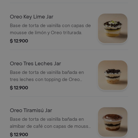
Oreo Key Lime Jar
Base de torta de vainilla con capas de
mousse de limón y Oreo triturada.
$ 12.900
Oreo Tres Leches Jar
Base de torta de vainilla bañada en
tres leches con topping de Oreo
triturada.
$ 12.900
Oreo Tiramisú Jar
Base de torta de vainilla bañada en
almíbar de café con capas de mousse
de tiramisú y Oreo.
$ 12.900