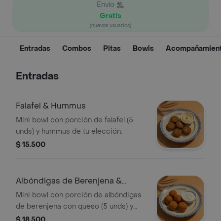
Envío
Gratis
(nuevos usuarios)
Entradas
Combos
Pitas
Bowls
Acompañamien
Entradas
Falafel & Hummus
Mini bowl con porción de falafel (5
unds) y hummus de tu elección.
$ 15.500
Albóndigas de Berenjena &
Hummus
Mini bowl con porción de albóndigas
de berenjena con queso (5 unds) y
hummus de tu elección.
$ 18.500