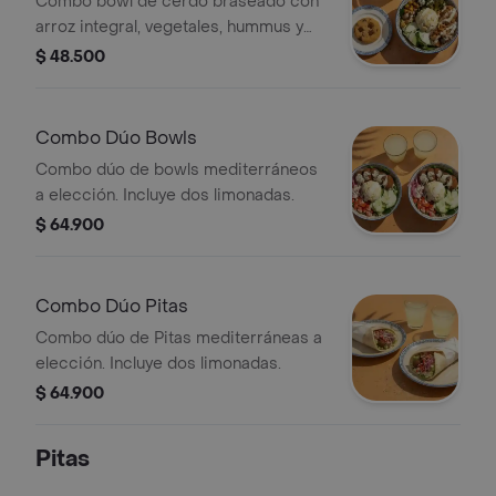
Combo bowl de cerdo braseado con
arroz integral, vegetales, hummus y
vinagreta libanesa. Incluye galleta
$ 48.500
chunks y limonada.
Combo Dúo Bowls
Combo dúo de bowls mediterráneos
a elección. Incluye dos limonadas.
$ 64.900
Combo Dúo Pitas
Combo dúo de Pitas mediterráneas a
elección. Incluye dos limonadas.
$ 64.900
Pitas