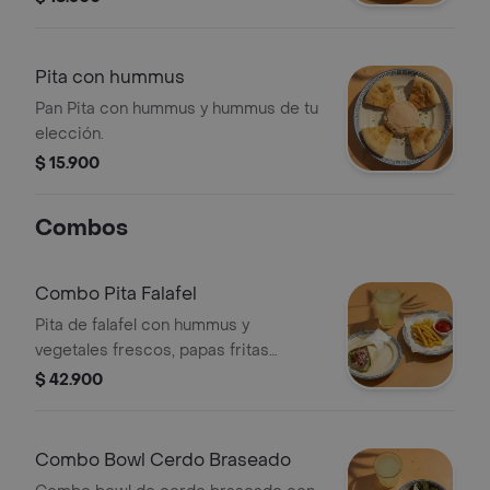
Pita con hummus
Pan Pita con hummus y hummus de tu
elección.
$ 15.900
Combos
Combo Pita Falafel
Pita de falafel con hummus y
vegetales frescos, papas fritas
sazonadas y bebida a elección.
$ 42.900
Combo Bowl Cerdo Braseado