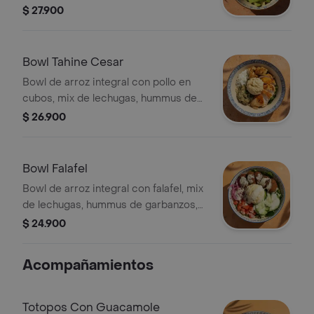
garbanzos, aguacate, tomate y queso
$ 27.900
feta.
Bowl Tahine Cesar
Bowl de arroz integral con pollo en
cubos, mix de lechugas, hummus de
garbanzos, dip de berenjena,
$ 26.900
crutones Zatahar y queso feta.
Bowl Falafel
Bowl de arroz integral con falafel, mix
de lechugas, hummus de garbanzos,
pepino cohombro, tomate y cebolla
$ 24.900
encurtida picante, terminado con
vinagreta libanesa.
Acompañamientos
Totopos Con Guacamole