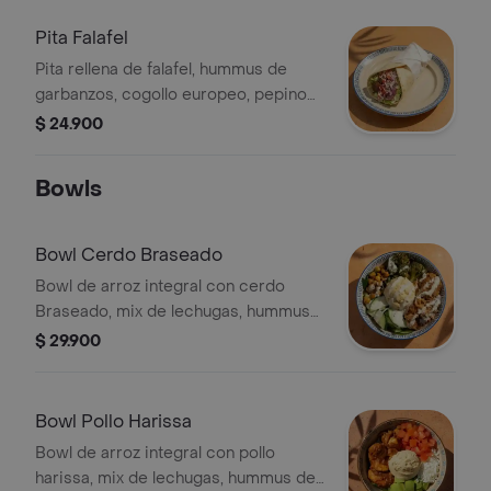
Pita Falafel
Pita rellena de falafel, hummus de
garbanzos, cogollo europeo, pepino
cohombro, tomate y cebolla encurtida
$ 24.900
picante, terminada con vinagreta
libanesa.
Bowls
Bowl Cerdo Braseado
Bowl de arroz integral con cerdo
Braseado, mix de lechugas, hummus
de garbanzos, pepino cohombro,
$ 29.900
brócoli rostizado y garbanzos
crocantes, terminado con vinagreta
libanesa.
Bowl Pollo Harissa
Bowl de arroz integral con pollo
harissa, mix de lechugas, hummus de