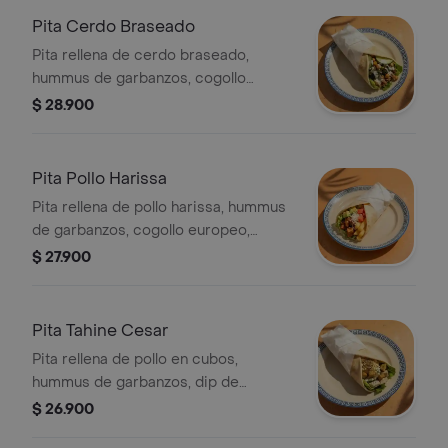
Pita Cerdo Braseado
Pita rellena de cerdo braseado,
hummus de garbanzos, cogollo
europeo, pepino cohombro, brócoli
$ 28.900
rostizado y garbanzos crocantes,
terminada con vinagreta libanesa.
Pita Pollo Harissa
Pita rellena de pollo harissa, hummus
de garbanzos, cogollo europeo,
aguacate, tomate, queso feta y papas
$ 27.900
fritas.
Pita Tahine Cesar
Pita rellena de pollo en cubos,
hummus de garbanzos, dip de
berenjena, cogollo europeo, Crutones
$ 26.900
Zatahar y queso feta.