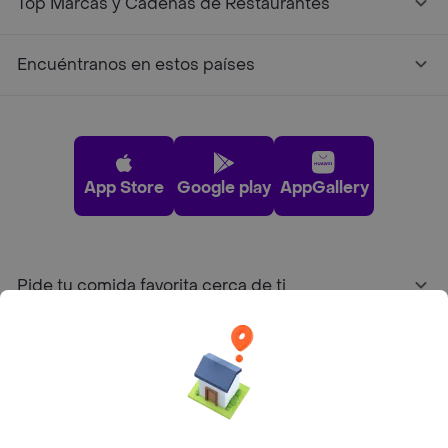
Top Marcas y Cadenas de Restaurantes
Encuéntranos en estos países
App Store
Google play
AppGallery
Pide tu comida favorita cerca de ti
Categorías
Únete a Rappi