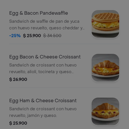
Egg & Bacon Pandewaffle
Sandwich de waffle de pan de yuca
con huevo revuelto, queso cheddar y
tocineta crocante.
-25%
$ 25.900
$ 34.500
Egg Bacon & Cheese Croissant
Sandwich de croissant con huevo
revuelto, alioli, tocineta y queso
cheddar.
$ 26.900
Egg Ham & Cheese Croissant
Sandwich de croissant con huevo
revuelto, jamón y queso.
$ 25.900