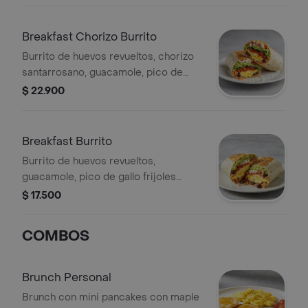
Breakfast Chorizo Burrito
Burrito de huevos revueltos, chorizo
santarrosano, guacamole, pico de
gallo frijoles negros, arroz achiote,
$ 22.900
lechuga, queso y salsa verde.
Breakfast Burrito
Burrito de huevos revueltos,
guacamole, pico de gallo frijoles
negros, arroz achiote, lechuga, queso
$ 17.500
y salsa verde Burritos & Co.
COMBOS
Brunch Personal
Brunch con mini pancakes con maple