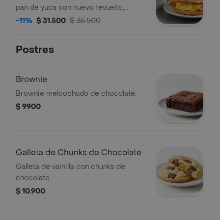
pan de yuca con huevo revuelto,
queso cheddar, tocineta crocante y
-11%
$ 31.500
$ 35.500
maple syrup acompañado de porción
de fruta.
Postres
Brownie
Brownie melcochudo de chocolate.
$ 9900
Galleta de Chunks de Chocolate
Galleta de vainilla con chunks de
chocolate.
$ 10.900