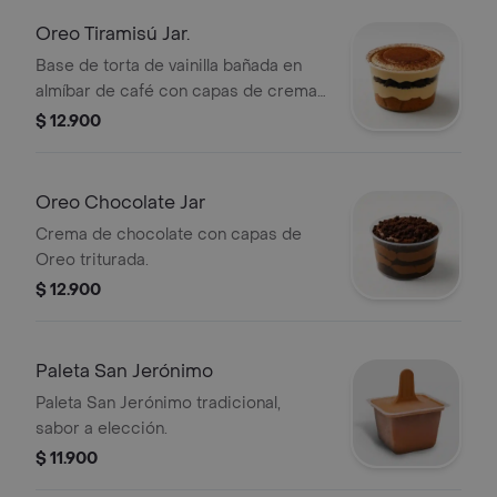
Oreo Tiramisú Jar.
Base de torta de vainilla bañada en
almíbar de café con capas de crema
y Oreo triturada.
$ 12.900
Oreo Chocolate Jar
Crema de chocolate con capas de
Oreo triturada.
$ 12.900
Paleta San Jerónimo
Paleta San Jerónimo tradicional,
sabor a elección.
$ 11.900