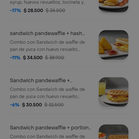
syrup, huevos revueltos, tocineta y
papas rostizadas.
-17%
$ 28.500
$ 34.500
sandwich pandewaffle + hash
brown
Combo con Sandwich de waffle de
pan de yuca con huevo revuelto,
queso cheddar, tocineta crocante y
-11%
$ 34.500
$ 38.900
maple syrup acompañado de hash
brown.
Sandwich pandewaffle +
limonada
Combo con Sandwich de waffle de
pan de yuca con huevo revuelto,
queso cheddar, tocineta crocante y
-6%
$ 30.500
$ 32.500
maple syrup acompañado de
limonada.
Sandwich pandewaffle + portion
de fruta
Combo con Sandwich de waffle de