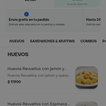
(nuevos usuarios)
Envío gratis en tu pedido
Hasta 24% 
Disfruta este descuento en tu pedido y recíbelo
Disfruta este de
en minutos.
en minutos.
HUEVOS
SANDWICHES & MUFFINS
COMBOS
P
HUEVOS
Huevos Revueltos con jamón y
queso.
Huevos Revueltos con jamón y queso.
$ 17.900
Huevos Revueltos con Espinaca y