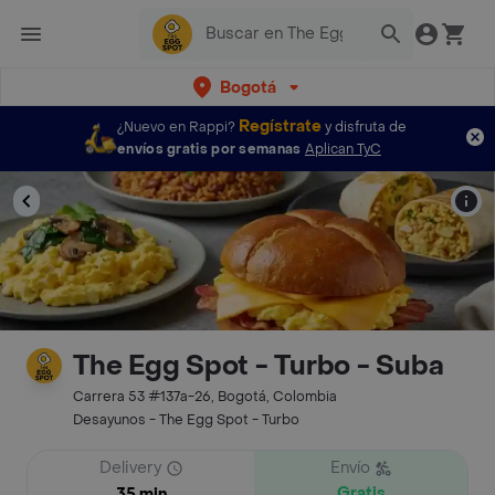
Bogotá
Regístrate
¿Nuevo en Rappi?
y disfruta de
envíos gratis por semanas
Aplican TyC
The Egg Spot - Turbo - Suba
Carrera 53 #137a-26, Bogotá, Colombia
Desayunos - The Egg Spot - Turbo
Delivery
Envío
Gratis
35 min