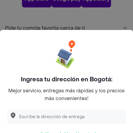
Pide tu comida favorita cerca de ti
Categorías
Únete a Rappi
Ingresa tu dirección en Bogotá:
Sobre Rappi
Mejor servicio, entregas más rápidas y los precios
más convenientes!
Facebook
Twitter
Instagram
©
2026
Rappi Inc. All rights reserved.