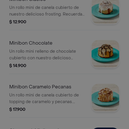
Un rollo mini de canela cubierto de
nuestro delicioso frosting. Recuerda
calentar en microondas 20s.
$ 12.900
Minibon Chocolate
Un rollo mini relleno de chocolate
cubierto con nuestro delicioso
frosting y salsa de chocolate.
$ 14.900
Recuerda calentar en microondas 20
s.
Minibon Caramelo Pecanas
Un rollo mini de canela cubierto de
topping de caramelo y pecanas.
Recuerda calentar en microondas 20
$ 17.900
s.