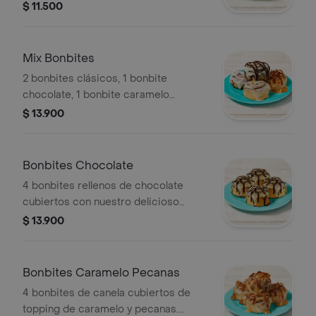
calentar en microondas 10 s.
$ 11.500
Mix Bonbites
2 bonbites clásicos, 1 bonbite
chocolate, 1 bonbite caramelo
pecanas.
$ 13.900
Bonbites Chocolate
4 bonbites rellenos de chocolate
cubiertos con nuestro delicioso
frosting y salsa de chocolate.
$ 13.900
Recuerda calentar en microondas 10
s.
Bonbites Caramelo Pecanas
4 bonbites de canela cubiertos de
topping de caramelo y pecanas.