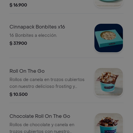
Recuerda calentar en microondas 10
$ 16.900
s.
Cinnapack Bonbites x16
16 Bonbites a elección.
$ 37.900
Roll On The Go
Rollos de canela en trozos cubiertos
con nuestro delicioso frosting y
topping de caramelo. Recuerda
$ 10.500
calentar en microondas 20 s.
Chocolate Roll On The Go
Rollos de chocolate y canela en
trozos cubiertos con nuestro