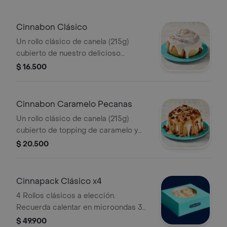
Cinnabon Clásico
Un rollo clásico de canela (215g)
cubierto de nuestro delicioso
frosting. Recuerda calentar en
$ 16.500
microondas 30 s.
Cinnabon Caramelo Pecanas
Un rollo clásico de canela (215g)
cubierto de topping de caramelo y
pecanas. Recuerda calentar en
$ 20.500
microondas 30 s.
Cinnapack Clásico x4
4 Rollos clásicos a elección.
Recuerda calentar en microondas 30
s.
$ 49.900