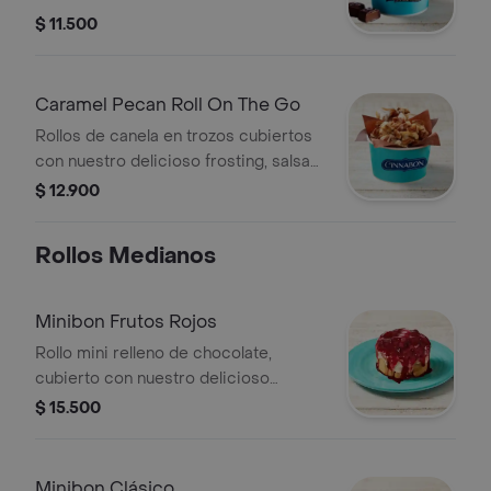
delicioso frosting y salsa de
$ 11.500
chocolate.
Caramel Pecan Roll On The Go
Rollos de canela en trozos cubiertos
con nuestro delicioso frosting, salsa
de caramelo y pecanas.
$ 12.900
Rollos Medianos
Minibon Frutos Rojos
Rollo mini relleno de chocolate,
cubierto con nuestro delicioso
frosting y salsa de frutos rojos (la
$ 15.500
salsa viene aparte). Recuerda calentar
en microondas 20 s.
Minibon Clásico