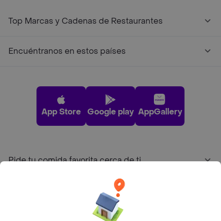
Top Marcas y Cadenas de Restaurantes
Encuéntranos en estos países
App Store
Google play
AppGallery
Pide tu comida favorita cerca de ti
Categorías
Únete a Rappi