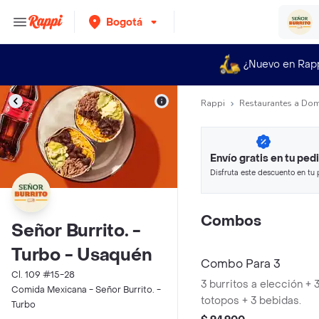
Bogotá
¿Nuevo en Rap
Rappi
Restaurantes a Dom
Envío gratis en tu ped
Disfruta este descuento en tu 
en minutos.
Combos
Señor Burrito. -
Turbo - Usaquén
Combo Para 3
Cl. 109 #15-28
3 burritos a elección +
Comida Mexicana - Señor Burrito. -
totopos + 3 bebidas.
Turbo