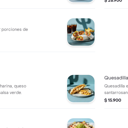
$ 28.900
 2 porciones de
Quesadilla
 harina, queso
Quesadilla e
salsa verde.
santarrosan
verde.
$ 15.900