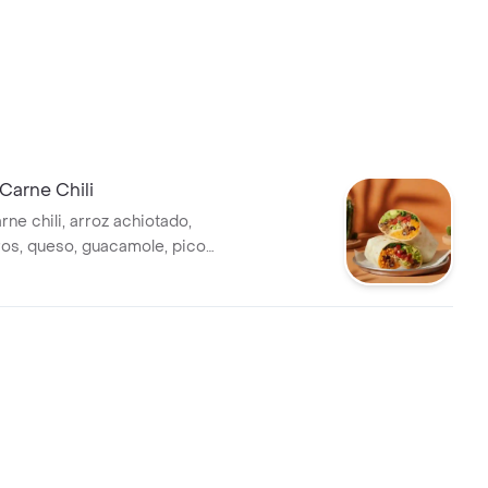
 Carne Chili
ne chili, arroz achiotado,
gros, queso, guacamole, pico
chuga y salsa verde.