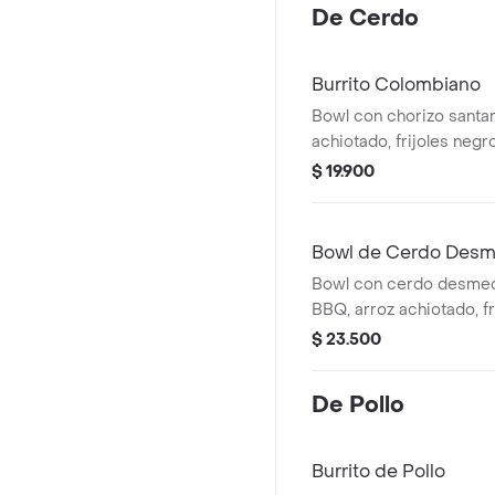
De Cerdo
Burrito Colombiano
Bowl con chorizo santar
achiotado, frijoles negr
platanitos maduros, gu
$ 19.900
gallo, lechuga y salsa ve
Bowl de Cerdo Des
Bowl con cerdo desmec
BBQ, arroz achiotado, fr
queso, guacamole, pico 
$ 23.500
y salsa verde.
De Pollo
Burrito de Pollo