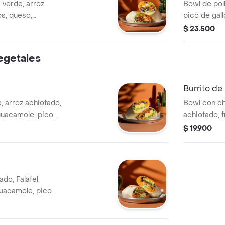
a verde, arroz
Bowl de pol
os, queso,
pico de gall
, lechuga y salsa
achiote y le
$ 23.500
egetales
Burrito de
, arroz achiotado,
Bowl con ch
 guacamole, pico
achiotado, f
 verde.
guacamole, p
$ 19.900
verde.
do, Falafel,
guacamole, pico
os triturados y