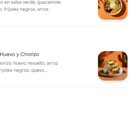
lo en salsa verde, guacamole,
o, frijoles negros, arroz
chuga.
 Huevo y Chorizo
orizo, huevo revuelto, arroz
rijoles negros, queso,
ico de gallo, lechuga y salsa