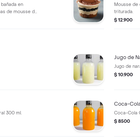
a bañada en
Mousse de 
pas de mousse de
triturada.
$ 12.900
Jugo de N
Jugo de nar
$ 10.900
Coca-Cola
al 300 ml.
Coca-Cola O
$ 8500