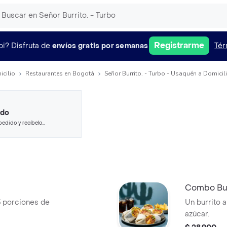
Registrarme
pi?
Disfruta de
envíos gratis por semanas
Tér
icilio
Restaurantes en Bogotá
Señor Burrito. - Turbo - Usaquén a Domicil
ido
pedido y recíbelo
Combo Bur
 3 porciones de
Un burrito 
azúcar.