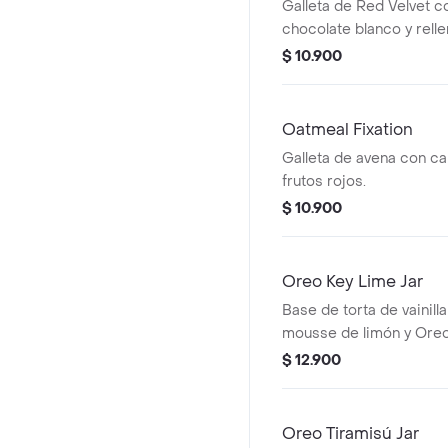
Galleta de Red Velvet c
chocolate blanco y rell
Cheesecake.
$ 10.900
Oatmeal Fixation
Galleta de avena con ca
frutos rojos.
$ 10.900
Oreo Key Lime Jar
Base de torta de vainil
mousse de limón y Oreo 
$ 12.900
Oreo Tiramisú Jar