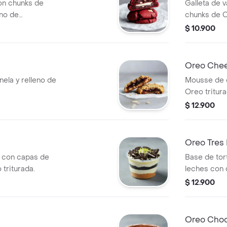
on chunks de
Galleta de v
eno de
chunks de O
$ 10.900
Oreo Chee
nela y relleno de
Mousse de 
Oreo tritura
$ 12.900
Oreo Tres 
la con capas de
Base de tort
triturada.
leches con 
$ 12.900
Oreo Choc