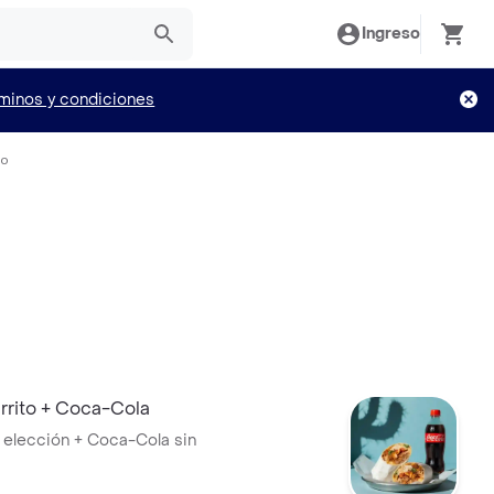
Ingreso
minos y condiciones
io
rito + Coca-Cola
a elección + Coca-Cola sin