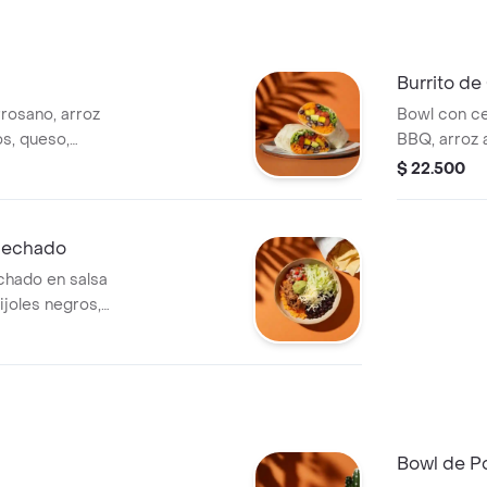
Burrito d
rosano, arroz
Bowl con c
os, queso,
BBQ, arroz a
acamole, pico de
queso, guac
$ 22.500
rde.
y salsa verd
mechado
hado en salsa
ijoles negros,
de gallo, lechuga
Bowl de Po