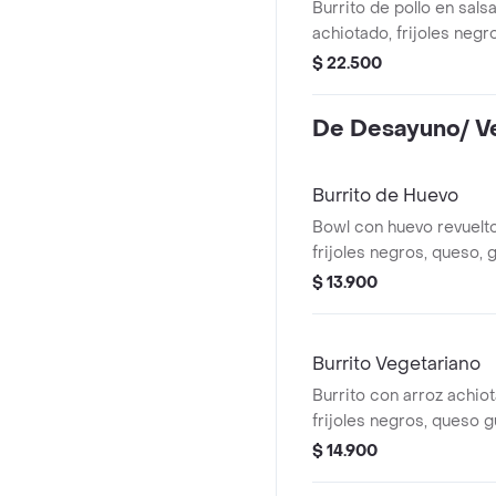
Burrito de pollo en sals
achiotado, frijoles negr
guacamole, pico de gallo
$ 22.500
verde.
De Desayuno/ V
Burrito de Huevo
Bowl con huevo revuelto
frijoles negros, queso,
de gallo, lechuga y salsa
$ 13.900
Burrito Vegetariano
Burrito con arroz achiota
frijoles negros, queso 
de gallo, lechuga, totop
$ 14.900
salsa verde.