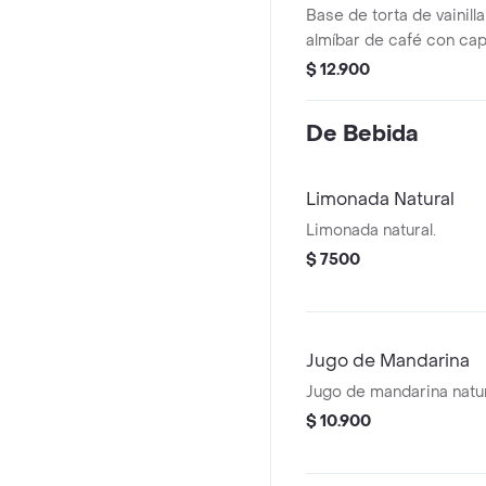
Base de torta de vainill
almíbar de café con ca
tiramisú y Oreo.
$ 12.900
De Bebida
Limonada Natural
Limonada natural.
$ 7500
Jugo de Mandarina
Jugo de mandarina natur
$ 10.900