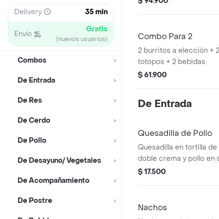
$ 94.900
Delivery
35 min
Gratis
Envío
Combo Para 2
(nuevos usuarios)
2 burritos a elección +
Combos
totopos + 2 bebidas.
$ 61.900
De Entrada
De Res
De Entrada
De Cerdo
Quesadilla de Pollo
De Pollo
Quesadilla en tortilla de
doble crema y pollo en 
De Desayuno/ Vegetales
$ 17.500
De Acompañamiento
De Postre
Nachos