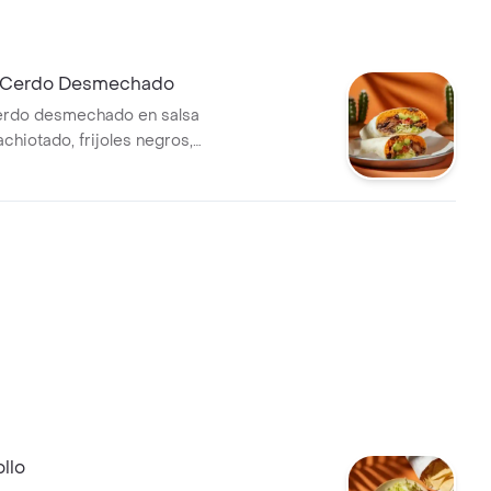
e Cerdo Desmechado
erdo desmechado en salsa
chiotado, frijoles negros,
amole, pico de gallo, lechuga
e.
llo