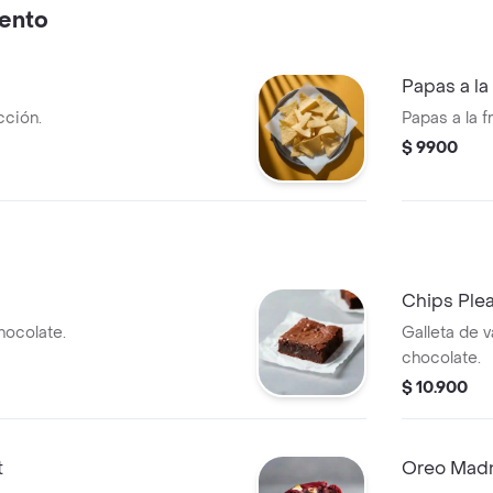
ento
Papas a la
cción.
Papas a la 
$ 9900
Chips Ple
ocolate.
Galleta de v
chocolate.
$ 10.900
t
Oreo Mad