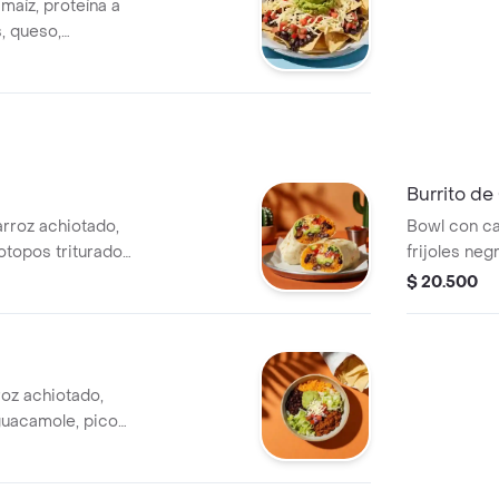
aíz, proteína a
s, queso,
lo.
Burrito de
 arroz achiotado,
Bowl con car
totopos triturados,
frijoles ne
o y salsa
de gallo, le
$ 20.500
roz achiotado,
 guacamole, pico
 verde.