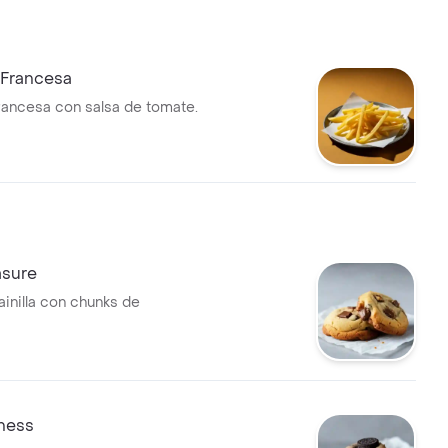
 Francesa
francesa con salsa de tomate.
asure
ainilla con chunks de
ness