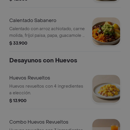
Calentado Sabanero
Calentado con arroz achiotado, carne
molida, fríjol paisa, papa, guacamole y
cilantro.
$ 33.900
Desayunos con Huevos
Huevos Revueltos
Huevos revueltos con 4 ingredientes
a elección.
$ 13.900
Combo Huevos Revueltos