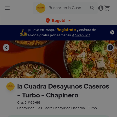
Bogotá
Regístrate
¿Nuevo en Rappi?
y disfruta de
envíos gratis por semanas
Aplican TyC
la Cuadra Desayunos Caseros
- Turbo - Chapinero
Cra. 8 #66-88
Desayunos - la Cuadra Desayunos Caseros - Turbo