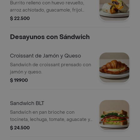
Burrito relleno con huevo revuelto,
arroz achiotado, guacamole, frijol
negro, pico de gallo, queso y salsa
$ 22.500
verde.
Desayunos con Sándwich
Croissant de Jamón y Queso
Sandwich de croissant prensado con
jamón y queso.
$ 19.900
Sandwich BLT
Sandwich en pan brioche con
tocineta, lechuga, tomate, aguacate y
mayonesa picante.
$ 24.500