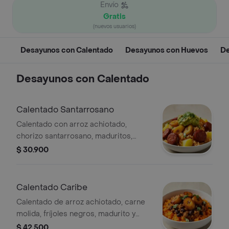
Envío
Gratis
(nuevos usuarios)
Desayunos con Calentado
Desayunos con Huevos
De
Desayunos con Calentado
Calentado Santarrosano
Calentado con arroz achiotado,
chorizo santarrosano, maduritos,
papa, guacamole y cilantro.
$ 30.900
Calentado Caribe
Calentado de arroz achiotado, carne
molida, fríjoles negros, madurito y
cilantro.
$ 42.500