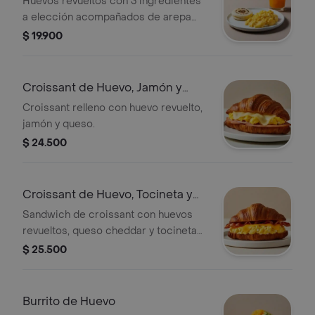
Huevos revueltos con 3 ingredientes
a elección acompañados de arepa
paisa y bebida.
$ 19.900
Croissant de Huevo, Jamón y
Queso
Croissant relleno con huevo revuelto,
jamón y queso.
$ 24.500
Croissant de Huevo, Tocineta y
Queso
Sandwich de croissant con huevos
revueltos, queso cheddar y tocineta
crocante.
$ 25.500
Burrito de Huevo