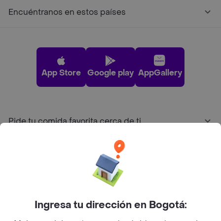
Encuéntranos en estos países
App Store
Google play
AppGallery
Pide tu comida favorita cerca de ti
Categorías
Únete a Rappi
Ingresa tu dirección en Bogotá:
Sobre Rappi