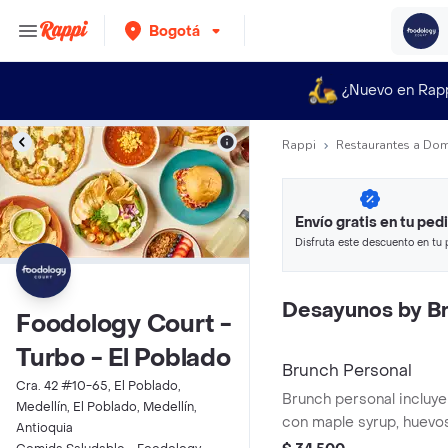
Bogotá
¿Nuevo en Rap
Rappi
Restaurantes a Dom
Envío gratis en tu ped
Disfruta este descuento en tu 
en minutos.
Desayunos by B
Foodology Court -
Turbo - El Poblado
Brunch Personal
Cra. 42 #10-65, El Poblado,
Brunch personal incluy
Medellín, El Poblado, Medellín,
con maple syrup, huevos
Antioquia
tocineta crocante y po