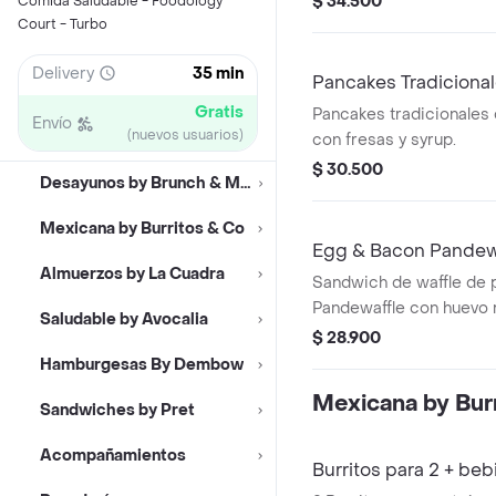
$ 34.500
Comida Saludable - Foodology
rostizadas.
Court - Turbo
Delivery
35 min
Pancakes Tradiciona
Gratis
Pancakes tradicionales 
Envío
(nuevos usuarios)
con fresas y syrup.
$ 30.500
Desayunos by Brunch & Munch
Mexicana by Burritos & Co
Egg & Bacon Pandew
Almuerzos by La Cuadra
Sandwich de waffle de 
Pandewaffle con huevo 
Saludable by Avocalia
cheddar, tocineta croca
$ 28.900
Hamburgesas By Dembow
Mexicana by Bur
Sandwiches by Pret
Acompañamientos
Burritos para 2 + beb