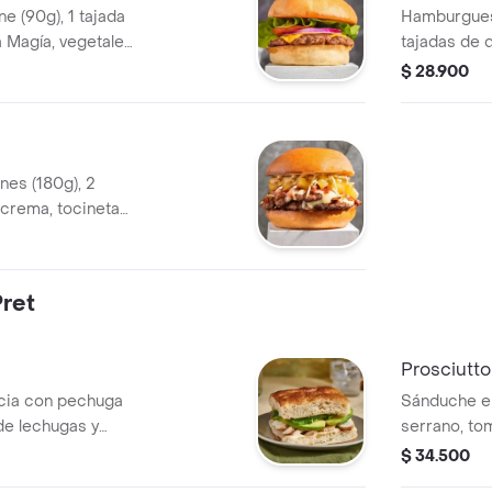
 (90g), 1 tajada
Hamburguesa
 Magía, vegetales
tajadas de 
vegetales y 
$ 28.900
es (180g), 2
 crema, tocineta
ósforito y salsa
ret
Prosciutto
cia con pechuga
Sánduche e
 de lechugas y
serrano, tom
$ 34.500