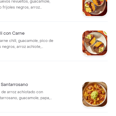
huevos revueltos, guacamole,
o frijoles negros, arroz
chuga, queso y salsa verde
Co.
ili con Carne
arne chili, guacamole, pico de
es negros, arroz achiote,
eso y salsa verde Burritos &
 Santarrosano
 de arroz achiotado con
tarrosano, guacamole, papa,
n toque de cilantro.