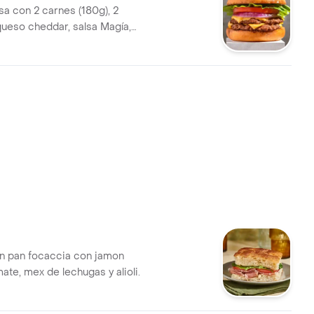
 con 2 carnes (180g), 2
queso cheddar, salsa Magía,
pepinillos a elección.
n pan focaccia con jamon
ate, mex de lechugas y alioli.