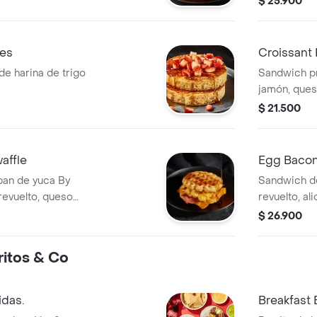
$ 25.900
les
Croissant
de harina de trigo
Sandwich p
jamón, que
cheddar.
$ 21.500
affle
Egg Bacon
pan de yuca By
Sandwich d
revuelto, queso
revuelto, al
nte y maple syrup.
$ 26.900
ritos & Co
idas.
Breakfast 