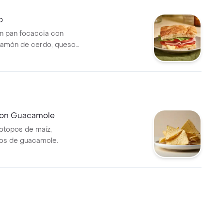
o
n pan focaccia con
jamón de cerdo, queso
tomate, lechuga y alioli.
Con Guacamole
totopos de maíz,
s de guacamole.