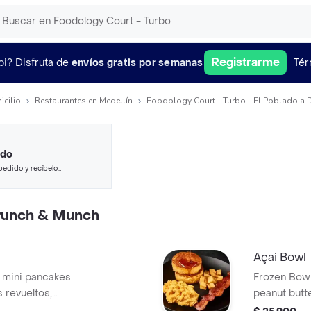
Registrarme
pi?
Disfruta de
envíos gratis por semanas
Tér
icilio
Restaurantes en Medellín
Foodology Court - Turbo - El Poblado a 
ido
pedido y recíbelo
runch & Munch
Açai Bowl
e mini pancakes
Frozen Bowl
 revueltos,
peanut butte
rción de papas