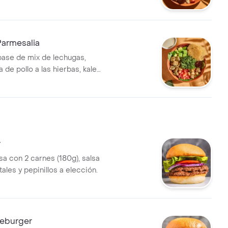
ummus de garbanzo, queso
 cherry, pepino, crutones y
urtida con trocitos de
ecomendada con vinagreta
Parmesalia
base de mix de lechugas,
de pollo a las hierbas, kale
ate chonto, aguacate, galletas
no y crutones. Recomendada
ta César.
r
 con 2 carnes (180g), salsa
ales y pepinillos a elección.
eburger