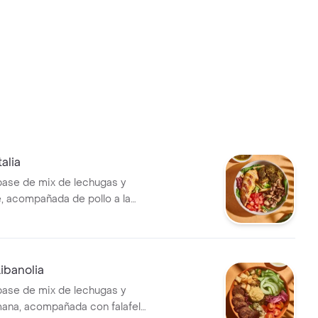
alia
base de mix de lechugas y
, acompañada de pollo a la
ócoli rostizado, tomate chonto
 de parmesano. Recomendada
ta Pesto.
ibanolia
base de mix de lechugas y
ana, acompañada con falafel