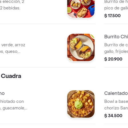
a elección, 2
Burrito de 
2 bebidas.
pico de gall
achiote, le
$ 17.500
Burritos & 
Burrito Ch
a verde, arroz
Burrito de c
os, queso,
gallo, frijol
, lechuga y salsa
lechuga, qu
$ 20.900
Co.
 Cuadra
no
Calentado
chiotado con
Bowl a base
sa, guacamole,
chorizo San
tro.
madurito y u
$ 34.500