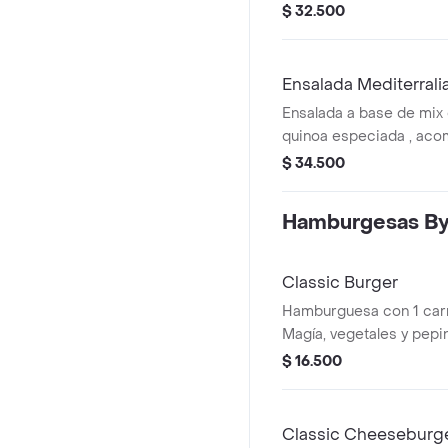
de berenjena (5 unds), 
$ 32.500
repollo y zanahoria, agu
remolacha. Recomendad
Balsámica
Ensalada Mediterrali
Ensalada a base de mix
quinoa especiada , aco
a las hierbas, tomate ch
$ 34.500
dip de berenjena y gar
Recomendada con vina
Hamburgesas B
Mediterránea.
Classic Burger
Hamburguesa con 1 carn
Magía, vegetales y pepin
$ 16.500
Classic Cheeseburg