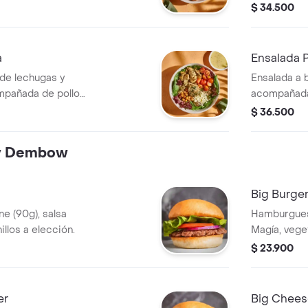
tomate cherry, mix
(5 unds), h
$ 34.500
acate y dip de
feta, tomate
a con vinagreta
cebolla enc
jalapeño. R
a
Ensalada 
Libanesa.
 de lechugas y
Ensalada a 
mpañada de pollo
acompañada 
erry, queso feta,
picado, tom
$ 36.500
banzos crocantes.
de parmesa
greta
con vinagre
y Dembow
Big Burge
e (90g), salsa
Hamburguesa
illos a elección.
Magía, veget
$ 23.900
er
Big Chees