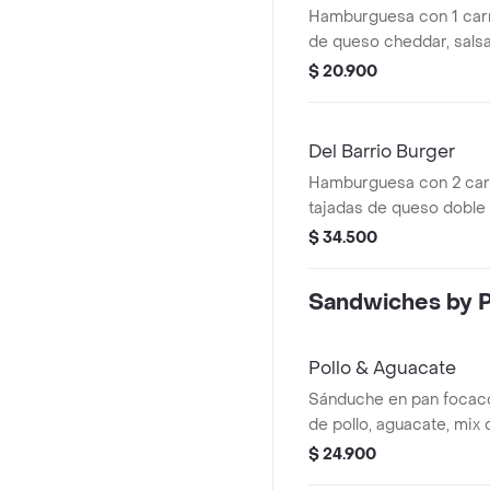
Hamburguesa con 1 carne
de queso cheddar, salsa
y pepinillos a elección.
$ 20.900
Del Barrio Burger
Hamburguesa con 2 carn
tajadas de queso doble
crocante, piña, papitas f
$ 34.500
Barrio.
Sandwiches by P
Pollo & Aguacate
Sánduche en pan focac
de pollo, aguacate, mix
alioli.
$ 24.900