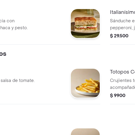
Italianísim
cia con
Sánduche e
ahaca y pesto.
pepperoni, 
mozzarella, 
$ 29.500
os
Totopos 
 salsa de tomate.
Crujientes 
acompañado
$ 9900