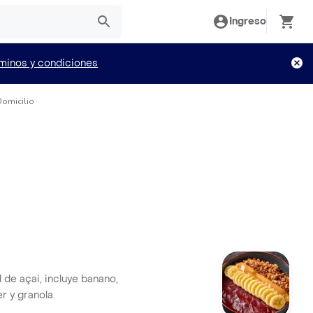
Ingreso
minos y condiciones
Domicilio
 de açai, incluye banano,
r y granola.