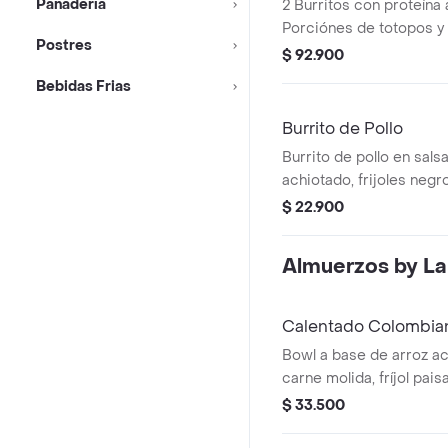
Panadería
2 Burritos con proteína 
Porciónes de totopos y 
Postres
$ 92.900
Bebidas Frias
Burrito de Pollo
Burrito de pollo en sals
achiotado, frijoles negr
guacamole, pico de gallo
$ 22.900
verde.
Almuerzos by La
Calentado Colombia
Bowl a base de arroz a
carne molida, fríjol pai
papa y un toque de cilan
$ 33.500