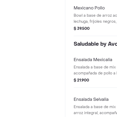
Mexicano Pollo
Bowl a base de arroz a
lechuga, fríjoles negros
a las hierbas y pico de g
$ 39.500
Saludable by Avo
Ensalada Mexicalia
Ensalada a base de mix 
acompañada de pollo a l
chonto, cebolla encurti
$ 21.900
jalapeño, totopos, guaca
Recomendada con vinag
Ensalada Selvalia
Ensalada a base de mix
arroz integral, acompa