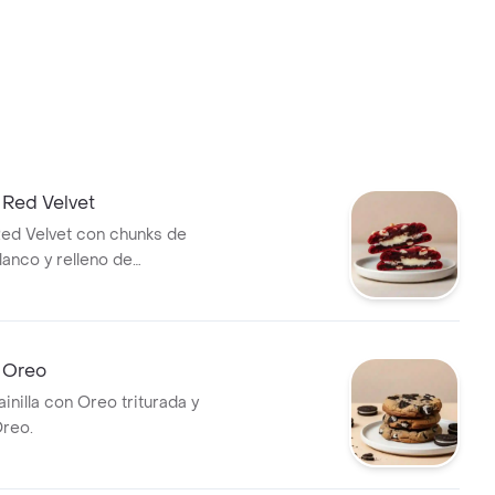
 Red Velvet
Red Velvet con chunks de
lanco y relleno de
.
e Oreo
ainilla con Oreo triturada y
reo.