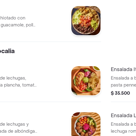
chiotado con
, guacamole, pollo
allo.
calia
Ensalada It
de lechugas,
Ensalada a 
a plancha, tomate
pasta penne
da con trocitos de
plancha, br
$ 35.500
mole y cilantro.
y galletas
reta Jalapeños.
con vinagre
Ensalada L
 de lechugas y
Ensalada a 
ñada de albóndigas
lechuga rom