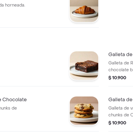
da horneada.
Galleta de
Galleta de 
chocolate b
Cheesecake
$ 10.900
e Chocolate
Galleta d
chunks de
Galleta de v
chunks de O
$ 10.900