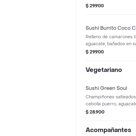
mayonesa ligeramente p
$ 29.900
crema. Con salsa Mayo 
Sushi Burrito Coco 
Relleno de camarones 
aguacate, bañados en s
crema de coco con un t
$ 29.900
cubierto de julianas de 
Con salsa Coco Camar
Vegetariano
Sushi Green Soul
Champiñones salteados,
cebolla puerro, aguacate
veggie con salsa tartar.
$ 28.900
togarashi, cebollín y ajon
Acompañantes