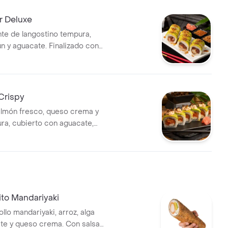
r Deluxe
nte de langostino tempura,
ún y aguacate. Finalizado con
uila, quinoa crocante,
toque cítrico.
 Crispy
almón fresco, queso crema y
ra, cubierto con aguacate,
eada y mezcla tartar. Un
erfecto entre cremoso,
 umami.
ito Mandariyaki
llo mandariyaki, arroz, alga
ate y queso crema. Con salsa