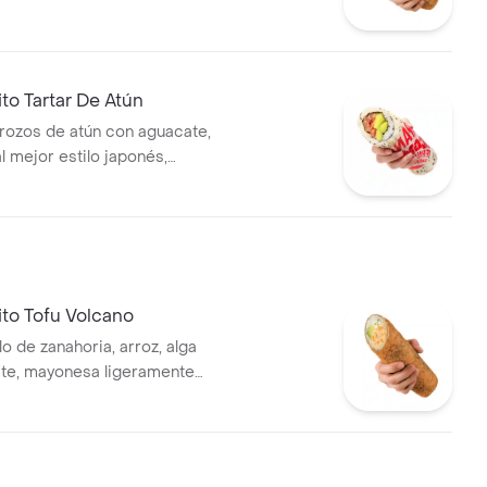
ito Tartar De Atún
trozos de atún con aguacate,
l mejor estilo japonés,
con mayonesa siracha. Fresco
. Con Salsa Soya
ito Tofu Volcano
llo de zanahoria, arroz, alga
ate, mayonesa ligeramente
ueso crema.