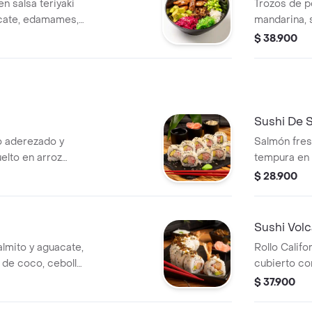
en salsa teriyaki
Trozos de p
acate, edamames,
mandarina, 
i y cebolla junca
edamames, 
$ 38.900
cebolla jun
Sushi De 
o aderezado y
Salmón fres
elto en arroz
tempura en 
lásico irresistible
con aguacat
$ 28.900
nceado.
un toque de
Sushi Vol
lmito y aguacate,
Rollo Califo
de coco, cebolla
cubierto c
 toque de limón y
cangrejo y 
$ 37.900
cebollín fre
Sabores int