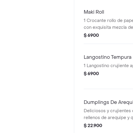
Maki Roll
1 Crocante rollo de pape
con exquisita mezcla de
queso tofu.
$ 6900
Langostino Tempura
1 Langostino crujiente 
$ 6900
Dumplings De Arequ
Deliciosos y crujientes
rellenos de arequipe y 
acompañados con salsa
$ 22.900