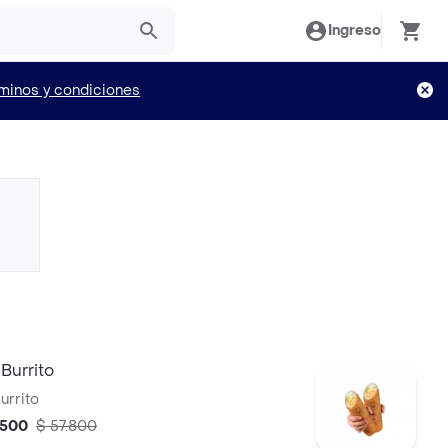
Ingreso
minos y condiciones
Burrito
urrito
.500
$ 57.800