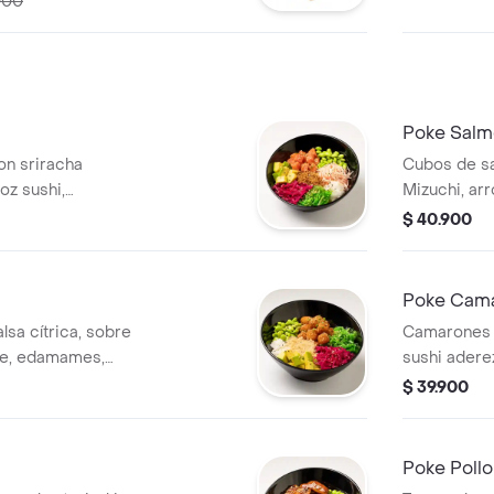
000
Poke Salm
on sriracha
Cubos de sa
oz sushi,
Mizuchi, arr
akame, murasaki,
edamames, 
$ 40.900
quinoa.
cangrejo, r
crocante
Poke Cam
lsa cítrica, sobre
Camarones 
te, edamames,
sushi ader
aki y termina con
wakame, rep
$ 39.900
frita.
Poke Pollo