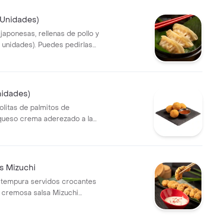
 Unidades)
aponesas, rellenas de pollo y
3 unidades). Puedes pedirlas
 plancha.
Unidades)
olitas de palmitos de
queso crema aderezado a la
 Mizuchi
tempura servidos crocantes
 cremosa salsa Mizuchi
entrada irresistible para
tu ritmo, con todo el sabor