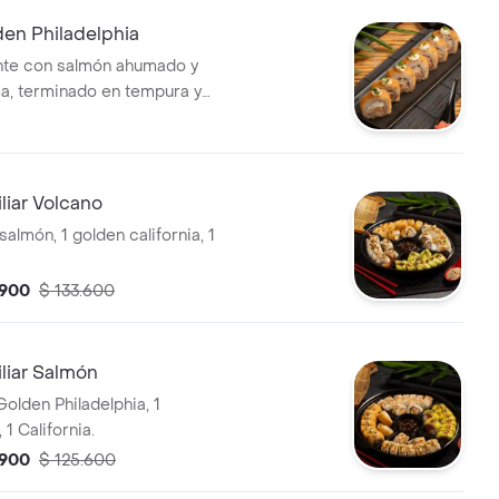
den Philadelphia
ente con salmón ahumado y
, terminado en tempura y
nguila glaseada, con un toque
cebollín. Suave, ahumado y
or.
liar Volcano
 salmón, 1 golden california, 1
.900
$ 133.600
liar Salmón
Golden Philadelphia, 1
 1 California.
.900
$ 125.600