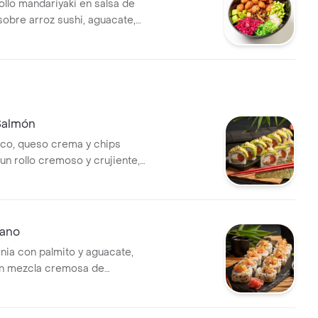
ollo mandariyaki en salsa de
sobre arroz sushi, aguacate,
wakame, repollo murasaki y
ca crocante.
Salmón
co, queso crema y chips
un rollo cremoso y crujiente,
e, mayonesa sriracha suave y
 limón. Frescura con carácter.
cano
rnia con palmito y aguacate,
on mezcla cremosa de
camarón, mayonesa siracha,
sco y un toque de limón.
ensos y textura suave.