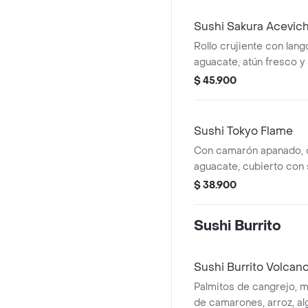
contrastes.
Sushi Sakura Acevic
Rollo crujiente con lan
aguacate, atún fresco y
con toques cítricos y p
$ 45.900
bocado atrevido y lleno
Sushi Tokyo Flame
Con camarón apanado, 
aguacate, cubierto con 
salsa anguila, mayonesa 
$ 38.900
puerro. Ligeramente pi
Sushi Burrito
Sushi Burrito Volcan
Palmitos de cangrejo, m
de camarones, arroz, alg