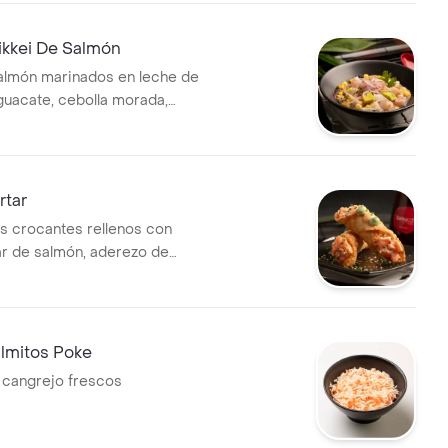
ikkei De Salmón
almón marinados en leche de
aguacate, cebolla morada,
ante y maíz tostado. Una
sca, balanceada y con sabor
rtar
 crocantes rellenos con
ar de salmón, aderezo de
yonesa sriracha, ajonjolí y
na entrada fresca, cremosa y
unch.
almitos Poke
 cangrejo frescos