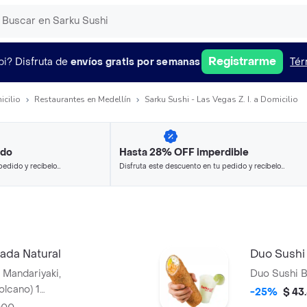
Registrarme
pi?
Disfruta de
envíos gratis por semanas
Tér
icilio
Restaurantes en Medellín
Sarku Sushi - Las Vegas Z. I. a Domicilio
ido
Hasta 28% OFF imperdible
pedido y recíbelo
Disfruta este descuento en tu pedido y recíbelo
en minutos.
nada Natural
Duo Sushi 
, Mandariyaki,
Duo Sushi B
lcano) 1
-25%
$ 43