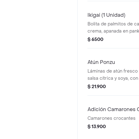
Ikigai (1 Unidad)
Bolita de palmitos de c
crema, apanada en pank
$ 6500
Atún Ponzu
Láminas de atún fresco
salsa cítrica y soya, co
ajonjolí, jengibre y toga
$ 21.900
explosión de umami, fre
suave.
Adición Camarones 
Camarones crocantes
$ 13.900