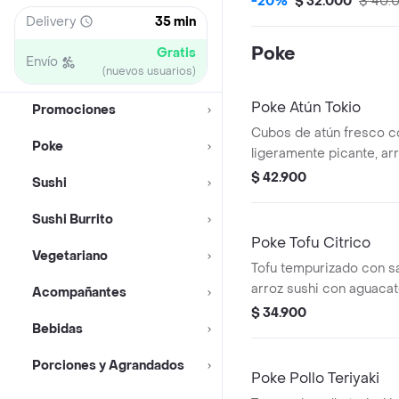
-20%
$ 32.000
$ 40.
Delivery
35 min
Poke
Gratis
Envío
(nuevos usuarios)
Poke Atún Tokio
Promociones
Cubos de atún fresco c
Poke
ligeramente picante, arr
aguacate, edamames, w
$ 42.900
Sushi
palmitos de cangrejo y 
Sushi Burrito
Poke Tofu Citrico
Vegetariano
Tofu tempurizado con sa
arroz sushi con aguaca
Acompañantes
wakame y repollo muras
$ 34.900
Bebidas
crocante japonés.
Porciones y Agrandados
Poke Pollo Teriyaki