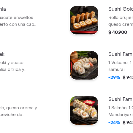
nia
Sushi Gol
uacate envueltos
Rollo cruji
ierto con una capa
queso crema
panko.
bañado en a
$ 40.900
de limón y 
lleno de sab
aki
Sushi Fami
yaki y queso
1 Volcano, 1
sa cítrica y
samurai.
ve. Un bocado
-29%
$ 94
 de frescura
Sushi Fami
do, queso crema y
1 Salmón, 1 
 ceviche de
Mandariyaki,
 y un toque de
-24%
$ 94
 lleno de