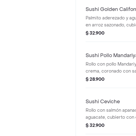
Sushi Golden Califor
Palmito aderezado y ag
en arroz sazonado, cub
crujiente de tempura y 
$ 32.900
Sushi Pollo Mandariy
Rollo con pollo Mandari
crema, coronado con sal
mayonesa sriracha sua
$ 28.900
jugoso, cremoso y lleno
oriental.
Sushi Ceviche
Rollo con salmón apana
aguacate, cubierto con
salmón fresco, cebollín
$ 32.900
limón. Ligero, cremoso y