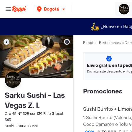
Bogotá
¿Nuevo en Rap
Rappi
Restaurantes a Dom
Envío gratis en tu ped
Disfruta este descuento en tu 
en minutos.
Promociones
Sarku Sushi - Las
Vegas Z. I.
Sushi Burrito + Limo
Cra 48 N° 32B sur 139 Piso 3 local
1 Sushi Burrito (Volcano
343
Coco Camarón o Tofu Vo
Sushi - Sarku Sushi
Limonada Natural