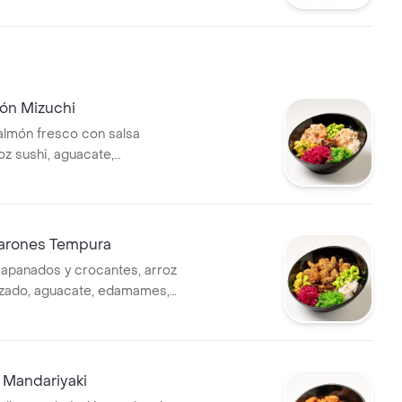
ón Mizuchi
lmón fresco con salsa
oz sushi, aguacate,
wakame, palmitos de
epollo murasaki y puerro
arones Tempura
apanados y crocantes, arroz
ezado, aguacate, edamames,
ollo murasaki y cebolla junca
 Mandariyaki