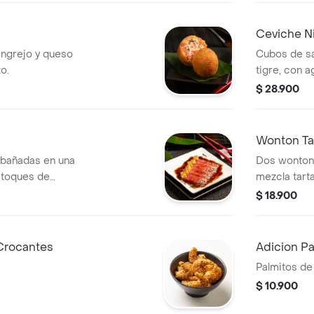
japonés.
Ceviche N
angrejo y queso
Cubos de s
o.
tigre, con 
quinua croc
$ 28.900
entrada fre
fusión.
Wonton Ta
 bañadas en una
Dos wontons
n toques de
mezcla tart
rashi. Una
cilantro, ma
$ 18.900
scura y picante
cebollín. U
con buen cr
Crocantes
Adicion P
Palmitos de
$ 10.900