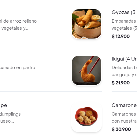
Gyozas (3
l de arroz relleno
Empanadas j
 vegetales y
vegetales (
fritas o a la
$ 12.900
Ikigai (4 
apanado en panko.
Delicadas b
cangrejo y 
tempura.
$ 21.900
ipe
Camarones
 dumplings
Camarones 
queso,
con nuestra
 de arequipe
aparte. Una 
$ 20.900
disfrutar a 