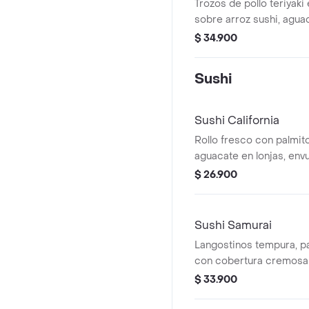
Trozos de pollo teriyaki 
sobre arroz sushi, agu
wakame, repollo murasak
$ 34.900
crocante.
Sushi
Sushi California
Rollo fresco con palmit
aguacate en lonjas, envu
sazonado y ajonjolí. Un c
$ 26.900
con sabor suave y bala
Sushi Samurai
Langostinos tempura, pa
con cobertura cremosa 
puerro caramelizada, un
$ 33.900
ligeramente picante.