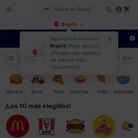
Bogotá
Regístrate
¿Nuevo en Rappi?
y disfruta de
Ingresa tu dirección en
envíos gratis por semanas
Aplican TyC
Bogotá
.
Mejor servicio,
entregas más rápidas y
Relevancia
Promos
+ 4.5
35 mins
los precios más
convenientes!
Hamburguesa
Sushi
Pizza
Salchipapas
Pollo
Saludable
¡Los 10 más elegidos!