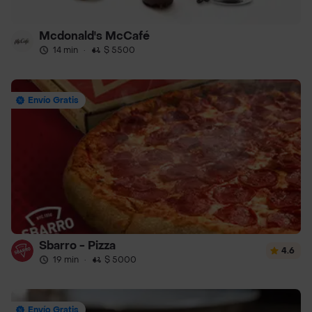
Mcdonald's McCafé
14 min
·
$ 5500
Envío Gratis
Sbarro - Pizza
4.6
19 min
·
$ 5000
Envío Gratis