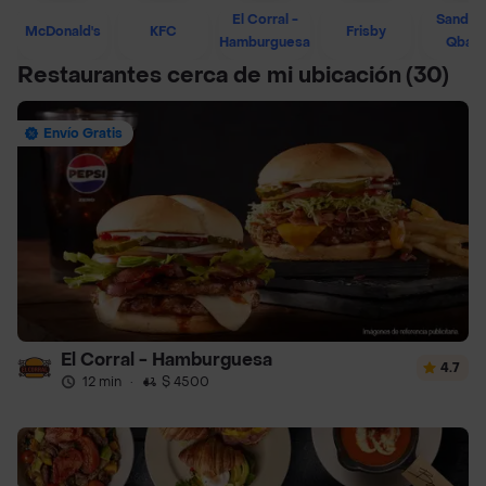
El Corral -
Sandwi
McDonald's
KFC
Frisby
Hamburguesa
Qban
Restaurantes cerca de mi ubicación
(30)
Envío Gratis
El Corral - Hamburguesa
4.7
12 min
·
$ 4500