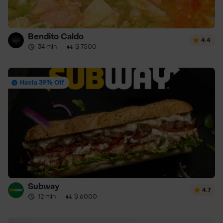
Bendito Caldo
4.4
34 min
·
$ 7500
Hasta 39% Off
Subway
4.7
12 min
·
$ 6000