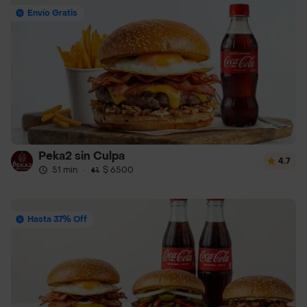
Envío Gratis
Peka2 sin Culpa
4.7
51 min
·
$ 6500
Hasta 37% Off