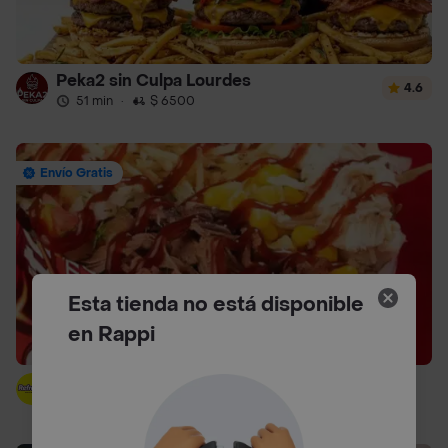
Peka2 sin Culpa Lourdes
4.6
51 min
·
$ 6500
Envío Gratis
Esta tienda no está disponible
en Rappi
Refrezko
29 min
·
$ 6500