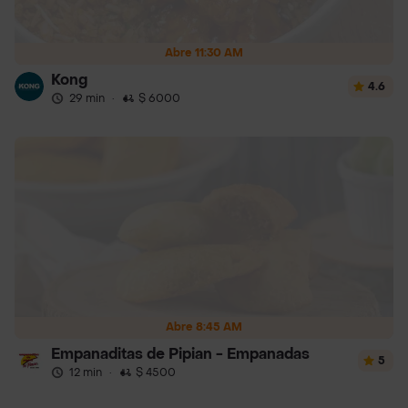
Abre 11:30 AM
Kong
4.6
29 min
·
$ 6000
Abre 8:45 AM
Empanaditas de Pipian - Empanadas
5
12 min
·
$ 4500