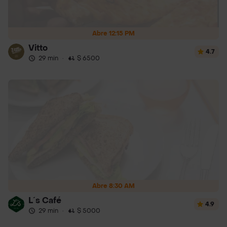
Abre 12:15 PM
Vitto
4.7
29 min
·
$ 6500
Abre 8:30 AM
L´s Café
4.9
29 min
·
$ 5000