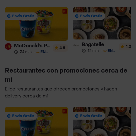
Envío Gratis
Envío Gratis
Bagatelle
McDonald's Postres
4.3
4.5
12 min
·
ENVÍO GRATIS
34 min
·
ENVÍO GRATIS
Restaurantes con promociones cerca de
mí
Elige restaurantes que ofrecen promociones y hacen
delivery cerca de mí
Envío Gratis
Envío Gratis