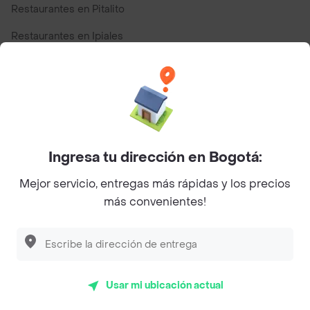
Restaurantes en Pitalito
Restaurantes en Ipiales
Restaurantes en San Andres
Top Marcas y Cadenas de Restaurantes
Ingresa tu dirección en Bogotá:
Encuéntranos en estos países
Mejor servicio, entregas más rápidas y los precios
más convenientes!
App Store
Google play
AppGallery
Usar mi ubicación actual