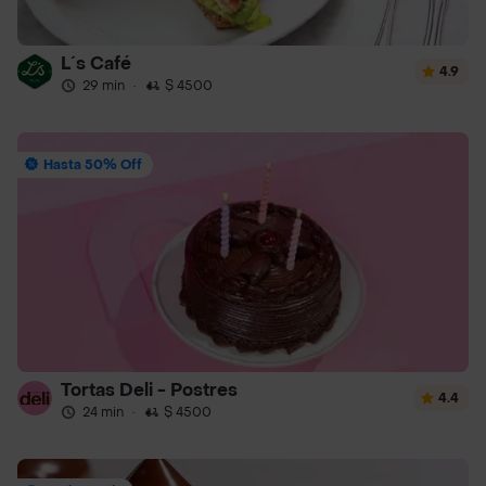
L´s Café
4.9
29 min
·
$ 4500
Hasta 50% Off
Tortas Deli - Postres
4.4
24 min
·
$ 4500