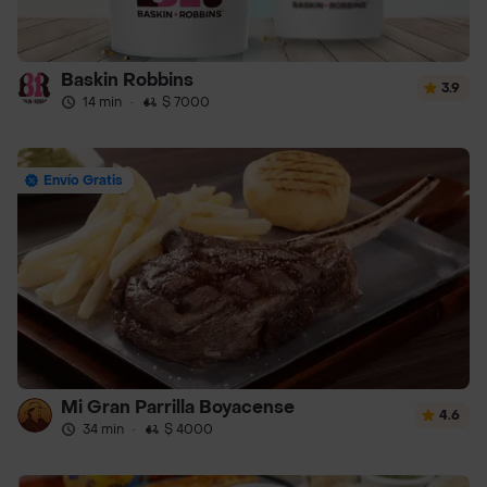
Baskin Robbins
3.9
14 min
·
$ 7000
Envío Gratis
Mi Gran Parrilla Boyacense
4.6
34 min
·
$ 4000