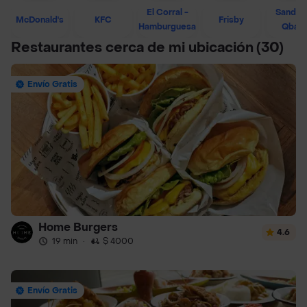
El Corral -
Sandwi
McDonald's
KFC
Frisby
Hamburguesa
Qban
Restaurantes cerca de mi ubicación
(30)
Envío Gratis
Home Burgers
4.6
19 min
·
$ 4000
Envío Gratis