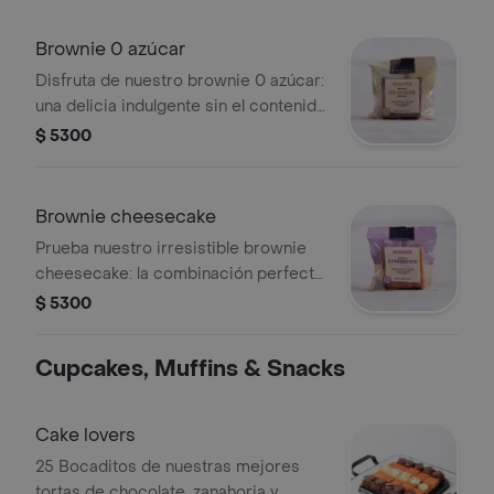
placer en cada bocado.
Brownie 0 azúcar
Disfruta de nuestro brownie 0 azúcar:
una delicia indulgente sin el contenido
de azúcar añadido, manteniendo todo
$ 5300
el sabor y la satisfacción en cada
bocado.
Brownie cheesecake
Prueba nuestro irresistible brownie
cheesecake: la combinación perfecta
entre el suave y dulce sabor del
$ 5300
brownie y la cremosidad del
cheesecake en cada delicioso
Cupcakes, Muffins & Snacks
bocado.
Cake lovers
25 Bocaditos de nuestras mejores
tortas de chocolate, zanahoria y