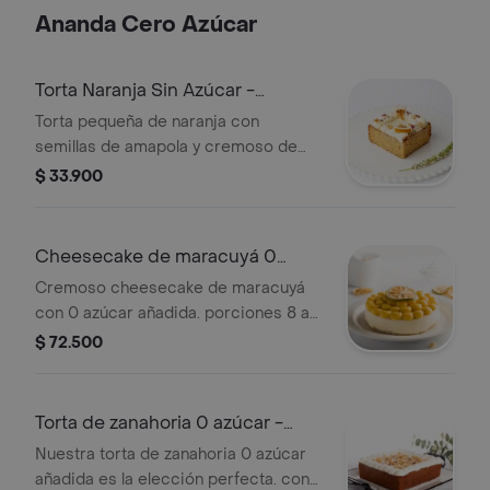
livana y cuatro brownies individuales
Ananda Cero Azúcar
surtidos, para disfrutar de momentos
deliciosos y especiales. perfecto
para regalar o darte un capricho.
Torta Naranja Sin Azúcar -
Pequeña
Torta pequeña de naranja con
semillas de amapola y cremoso de
queso, sin azúcar añadida. Una opción
$ 33.900
deliciosa y equilibrada, perfecta para
disfrutar un postre con todo el sabor
cítrico en porciones ideales para
Cheesecake de maracuyá 0
compartir. 3 a 4 porciones sugeridas
azúcar
Cremoso cheesecake de maracuyá
con 0 azúcar añadida. porciones 8 a
10.
$ 72.500
Torta de zanahoria 0 azúcar -
grande
Nuestra torta de zanahoria 0 azúcar
añadida es la elección perfecta. con