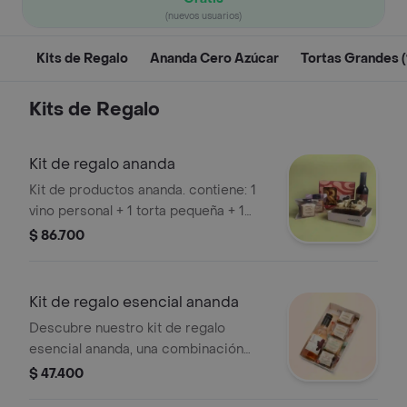
(nuevos usuarios)
Kits de Regalo
Ananda Cero Azúcar
Tortas Grandes (
Kits de Regalo
Kit de regalo ananda
Kit de productos ananda. contiene: 1
vino personal + 1 torta pequeña + 1
cajita tejitas de almendra + 2
$ 86.700
brownies individuales y caja de
regalo.
Kit de regalo esencial ananda
Descubre nuestro kit de regalo
esencial ananda, una combinación
perfecta de placer y satisfacción.
$ 47.400
este kit incluye un vino piccolo marca