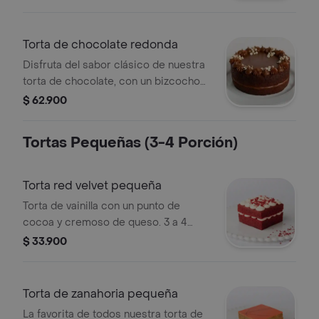
Torta de chocolate redonda
Disfruta del sabor clásico de nuestra
torta de chocolate, con un bizcocho
suave y húmedo, hecho con cacao de
$ 62.900
alta calidad, y cubierto con un
ganache cremoso.
Tortas Pequeñas (3-4 Porción)
Torta red velvet pequeña
Torta de vainilla con un punto de
cocoa y cremoso de queso. 3 a 4
porciones.
$ 33.900
Torta de zanahoria pequeña
La favorita de todos nuestra torta de