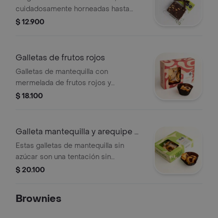
cuidadosamente horneadas hasta
alcanzar una textura crujiente,
$ 12.900
combinadas con el delicioso toque
de almendras.
Galletas de frutos rojos
Galletas de mantequilla con
mermelada de frutos rojos y
chocolate blanco.
$ 18.100
Galleta mantequilla y arequipe 0
azúcar
Estas galletas de mantequilla sin
azúcar son una tentación sin
remordimientos. con un café o una
$ 20.100
taza de chocolate será un placer a tu
paladar.
Brownies