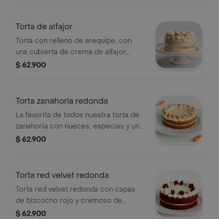
sugeridas: 10 a 12 porciones
Torta de alfajor
Torta con relleno de arequipe, con
una cubierta de crema de alfajor,
decorada con alfajores. puedes servir
$ 62.900
de 8 a 10 porciones. diámetro 17 cm x
8 cm de alto.
Torta zanahoria redonda
La favorita de todos nuestra torta de
zanahoria con nueces, especias y un
cremoso de queso.
$ 62.900
Torta red velvet redonda
Torta red velvet redonda con capas
de bizcocho rojo y cremoso de
queso.
$ 62.900