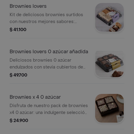
Brownies lovers
Kit de deliciosos brownies surtidos
con nuestros mejores sabores:
cheesecake, chocolate y blondie
$ 41.100
almendra. 18 unidades.
Brownies lovers 0 azúcar añadida
Deliciosos brownies 0 azúcar
endulzados con stevia cubiertos de
chocolate cero azúcar y chips de
$ 49.700
yogurt. 9 unidades.
Brownies x 4 0 azúcar
Disfruta de nuestro pack de brownies
x4 0 azúcar: una indulgente selección
de brownies sin azúcar añadido,
$ 24.900
perfectos para satisfacer tus antojos
dulces sin comprometer tu bienestar.