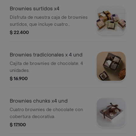
Brownies surtidos x4
Disfruta de nuestra caja de brownies
surtidos, que incluye cuatro
irresistibles variedades:brownie de
$ 22.400
cookies creamcheesecake
brownieblondie de almendrasbrownie
de chocolate.brownie de milo¡una
Brownies tradicionales x 4 und
delicia para todos los gustos en un
Cajita de brownies de chocolate. 4
solo lugar!.
unidades.
$ 16.900
Brownies chunks x4 und
Cuatro brownies de chocolate con
cobertura decorativa.
$ 17.100