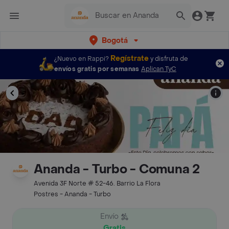
Bogotá
Regístrate
¿Nuevo en Rappi?
y disfruta de
envíos gratis por semanas
Aplican TyC
Ananda - Turbo - Comuna 2
Avenida 3F Norte # 52-46. Barrio La Flora
Postres - Ananda - Turbo
Envío
Gratis