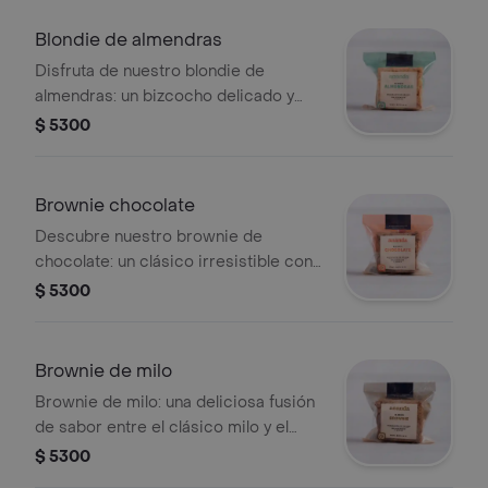
Blondie de almendras
Disfruta de nuestro blondie de
almendras: un bizcocho delicado y
delicioso, con una textura suave y un
$ 5300
sabor a almendra que deleitará tu
paladar en cada bocado.
Brownie chocolate
Descubre nuestro brownie de
chocolate: un clásico irresistible con
todo el sabor intenso del chocolate
$ 5300
en cada mordisco.
Brownie de milo
Brownie de milo: una deliciosa fusión
de sabor entre el clásico milo y el
delicioso brownie, que te
$ 5300
transportará a un festín de dulzura y