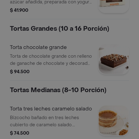
azúcar añadida, preparada con yogur
natural para una experiencia suave y
$ 41.900
deliciosa. presentación mediana.
porciones sugeridas: 5 a 6 porciones
Tortas Grandes (10 a 16 Porción)
Torta chocolate grande
Torta de chocolate grande con relleno
de ganache de chocolate y decorada
con trozos de nuez.
$ 94.500
Tortas Medianas (8-10 Porción)
Torta tres leches caramelo salado
Bizcocho bañado en tres leches
cubierto de caramelo salado.
presentación mediana. porciones
$ 74.500