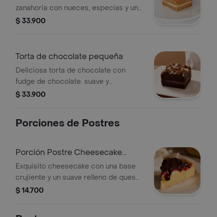
zanahoria con nueces, especias y un
cremoso de queso. presentación 3 a
$ 33.900
4 porciones.
Torta de chocolate pequeña
Deliciosa torta de chocolate con
fudge de chocolate. suave y
esponjosa!. presentación de 3 a 4
$ 33.900
porciones.
Porciones de Postres
Porción Postre Cheesecake
Frutos Rojos
Exquisito cheesecake con una base
crujiente y un suave relleno de queso
crema. sabores intensos y frescos se
$ 14.700
combinan en un postre irresistible.