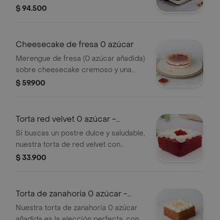
su textura suave y húmeda,
$ 94.500
combinada con crujientes almendras
te brinda un sabor y una experiencia
única en cada bocado. su irresistible
Cheesecake de fresa 0 azúcar
cobertura de queso cremoso es el
Merengue de fresa (0 azúcar añadida)
toque final perfecto. ¡ordénala ya y
sobre cheesecake cremoso y una
disfrútala!.
cama de galletas ( edición de
$ 59.900
temporada).salen 8 a 10 porciones.
Torta red velvet 0 azúcar -
pequeña
Si buscas un postre dulce y saludable,
nuestra torta de red velvet con
cremoso de queso y sin azúcar
$ 33.900
añadida es la opción perfecta. 3 a 4
porciones.
Torta de zanahoria 0 azúcar -
pequeña
Nuestra torta de zanahoria 0 azúcar
añadida es la elección perfecta. con