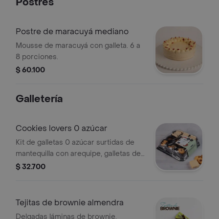
Postres
Postre de maracuyá mediano
Mousse de maracuyá con galleta. 6 a
8 porciones.
$ 60.100
Galletería
Cookies lovers 0 azúcar
Kit de galletas 0 azúcar surtidas de
mantequilla con arequipe, galletas de
pasas y avena, y galletas de
$ 32.700
arándanos.
Tejitas de brownie almendra
Delgadas láminas de brownie,