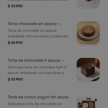
su textura suave y húmeda,
$ 33.900
combinada con crujientes almendras
y cobertura de queso cremoso es el
toque final perfecto para coronar
Torta chocolate sin azúcar -
esta deliciosa torta de zanahoria.
redonda
Torta de chocolate sin azúcar,
¡ordénala ya y disfrútala!.
endulzada con sucralosa y preparada
con aceites vegetales. Forma
$ 65.900
redonda.
Torta de chocolate 0 azúcar -
pequeña
Deliciosa torta de chocolate light 0
azúcar, endulzada con sucralosa y
preparada con aceites vegetales.
$ 33.900
Torta de choco yogurt sin azúcar
añadida
Tentadora torta de chocolate sin