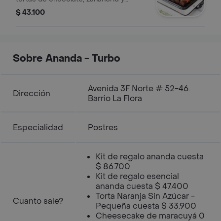
naranja.
$ 43.100
Sobre Ananda - Turbo
Avenida 3F Norte # 52-46.
Dirección
Barrio La Flora
Especialidad
Postres
Kit de regalo ananda cuesta
$ 86.700
Kit de regalo esencial
ananda cuesta $ 47.400
Torta Naranja Sin Azúcar -
Cuanto sale?
Pequeña cuesta $ 33.900
Cheesecake de maracuyá 0