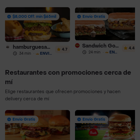
$8,000 Off: mín $65mil
Envío Gratis
Sandwich Gourmet Salsa de Ajo
hamburguesas Rustica (RDC)
4.4
4.7
24 min
·
ENVÍO GRATIS
34 min
·
ENVÍO GRATIS
Restaurantes con promociones cerca de
mí
Elige restaurantes que ofrecen promociones y hacen
delivery cerca de mí
Envío Gratis
Envío Gratis