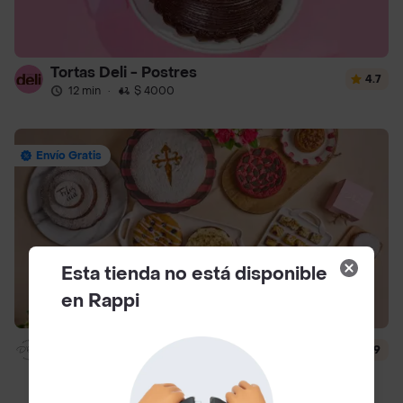
Tortas Deli - Postres
4.7
12 min
·
$ 4000
Envío Gratis
Esta tienda no está disponible
en Rappi
Dlili By Liliana Arango
4.9
12 min
·
$ 4500