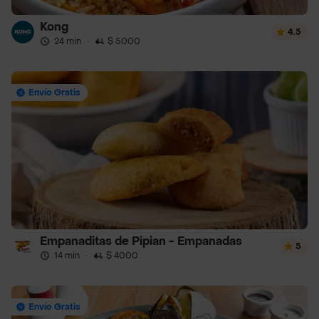
Kong
4.5
24 min
·
$ 5000
Envío Gratis
Empanaditas de Pipian - Empanadas
5
14 min
·
$ 4000
Envío Gratis