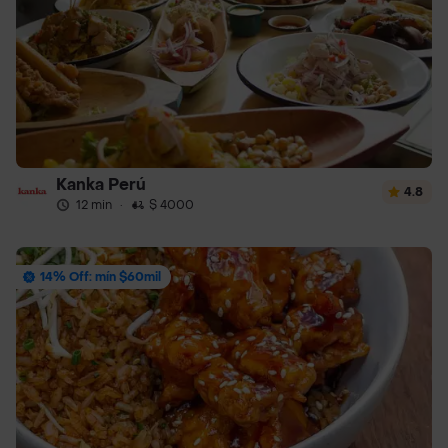
Kanka Perú
4.8
12 min
·
$ 4000
14% Off: mín $60mil