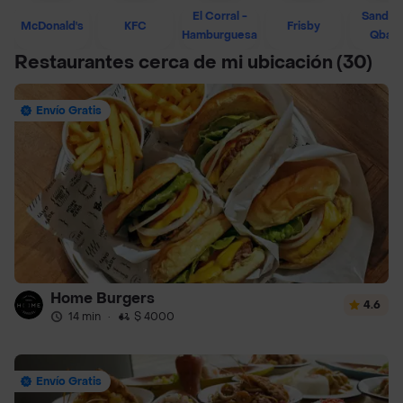
El Corral -
Sandwi
McDonald's
KFC
Frisby
Hamburguesa
Qban
Restaurantes cerca de mi ubicación
(30)
Envío Gratis
Home Burgers
4.6
14 min
·
$ 4000
Envío Gratis