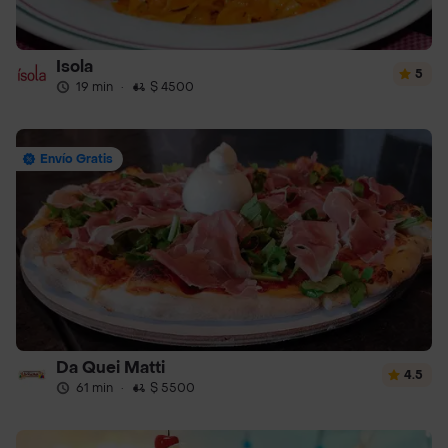
Isola
5
19 min
·
$ 4500
Envío Gratis
Da Quei Matti
4.5
61 min
·
$ 5500