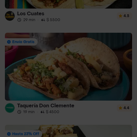
Los Cuates
4.5
29 min
·
$ 5500
Envío Gratis
Taquería Don Clemente
4.4
19 min
·
$ 4500
Hasta 23% Off