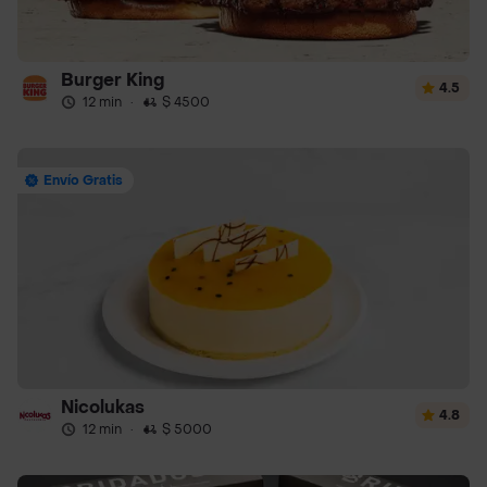
Burger King
4.5
12 min
·
$ 4500
Envío Gratis
Nicolukas
4.8
12 min
·
$ 5000