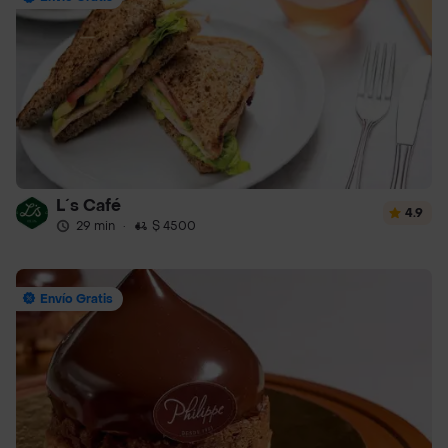
L´s Café
4.9
29 min
·
$ 4500
Envío Gratis