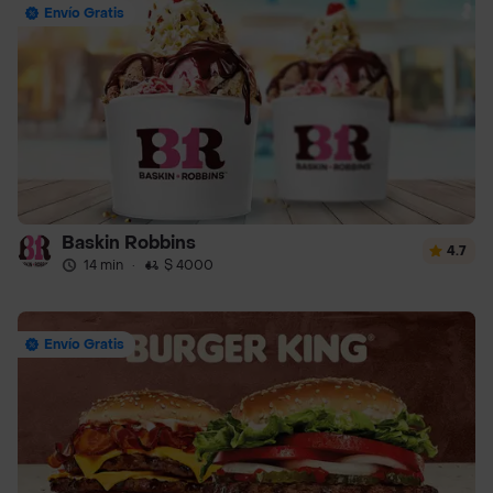
Envío Gratis
Baskin Robbins
4.7
14 min
·
$ 4000
Envío Gratis