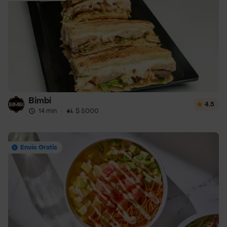
Bimbi
4.5
14 min
·
$ 5000
Envío Gratis