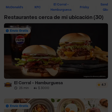
El Corral -
Sandwi
McDonald's
KFC
Frisby
Hamburguesa
Qban
Restaurantes cerca de mi ubicación
(30)
Envío Gratis
El Corral - Hamburguesa
4.7
25 min
·
$ 3000
Envío Gratis