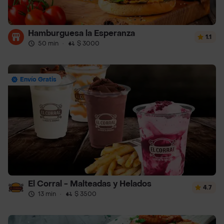
Hamburguesa la Esperanza
1.1
50 min
·
$ 3000
Envío Gratis
El Corral - Malteadas y Helados
4.7
13 min
·
$ 3500