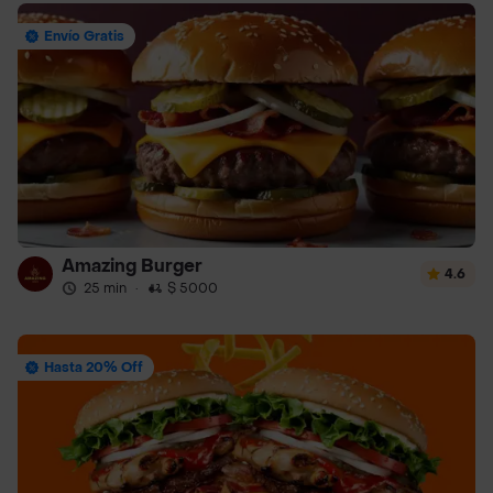
Envío Gratis
Amazing Burger
4.6
25 min
·
$ 5000
Hasta 20% Off