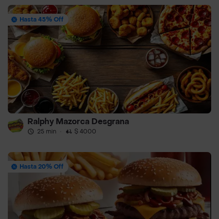
Hasta 45% Off
Ralphy Mazorca Desgrana
25 min
·
$ 4000
Hasta 20% Off