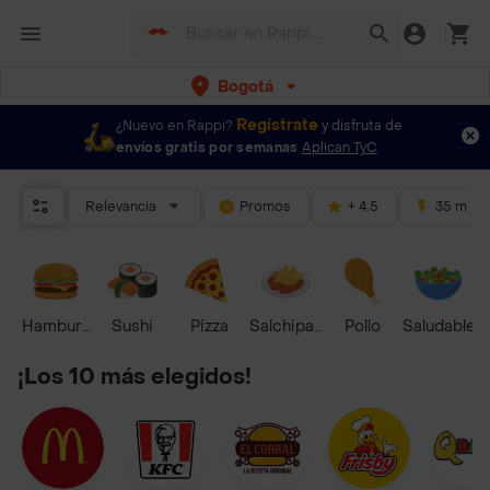
Bogotá
Regístrate
¿Nuevo en Rappi?
y disfruta de
envíos gratis por semanas
Aplican TyC
Relevancia
Promos
+ 4.5
35 mins
Hamburguesa
Sushi
Pizza
Salchipapas
Pollo
Saludable
¡Los 10 más elegidos!