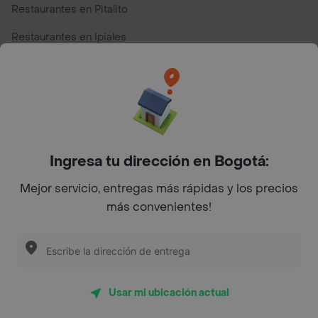
Restaurantes en Pitalito
Restaurantes en Ipiales
Restaurantes en San Andres
Restaurantes cerca de mi para pedir Comida a Domicilio -
Top Marcas y Cadenas de Restaurantes
Ingresa tu dirección en Bogotá:
Encuéntranos en estos países
Mejor servicio, entregas más rápidas y los precios
más convenientes!
App Store
Google play
AppGallery
Usar mi ubicación actual