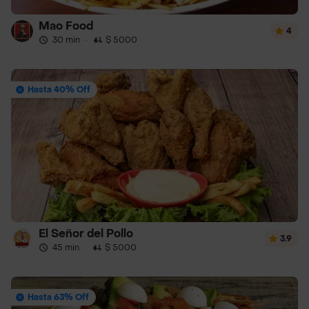
Mao Food
4
30 min
·
$ 5000
Hasta 40% Off
El Señor del Pollo
3.9
45 min
·
$ 5000
Hasta 63% Off