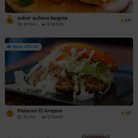
sabor zuliano bogota
1.4
40 min
·
$ 12.000
Hasta 31% Off
Patacon El Arepon
1.2
50 min
·
$ 13.900