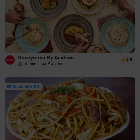
Desayunos By Archies
4.5
20 min
·
$ 4000
Hasta 37% Off