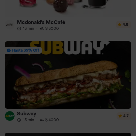
Mcdonald's McCafé
4.8
13 min
·
$ 3000
Hasta 35% Off
Subway
4.7
13 min
·
$ 4000