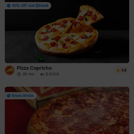
14% Off: mín $50mil
Pizza Capricho
3.8
35 min
·
$ 5000
Envío Gratis