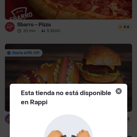
Sbarro - Pizza
4.6
20 min
·
$ 3500
Hasta 63% Off
Esta tienda no está disponible
en Rappi
Burger Dogss Cra. 107
2.2
50 min
·
$ 13.900