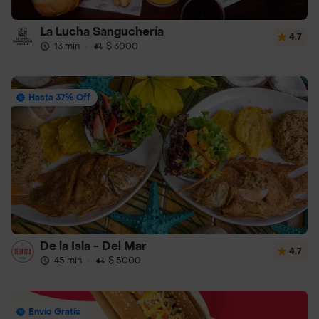
La Lucha Sanguchería
4.7
13 min
·
$ 3000
Hasta 37% Off
De la Isla - Del Mar
4.7
45 min
·
$ 5000
Envío Gratis