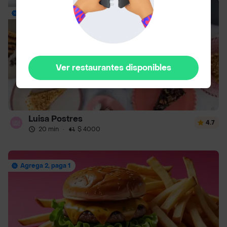
Envío Gratis
Ver restaurantes disponibles
Luisa Postres
4.7
20 min
·
$ 4000
Agrega 2, paga 1