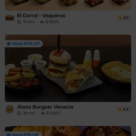
El Corral - Vaqueros
4.7
15 min
·
$ 3500
Hasta 40% Off
Jhons Burguer Venecia
4.2
30 min
·
$ 5000
Hasta 37% Off