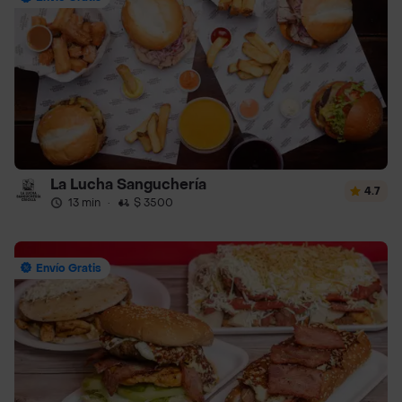
La Lucha Sanguchería
4.7
13 min
·
$ 3500
Envío Gratis