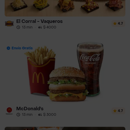
El Corral - Vaqueros
4.7
13 min
·
$ 4000
Envío Gratis
McDonald's
4.7
13 min
·
$ 3000