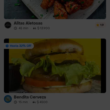
Alitas Aletosas
1.9
45 min
·
$ 13.900
Hasta 32% Off
Bendita Cerveza
15 min
·
$ 4500