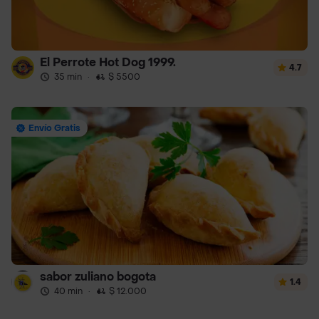
El Perrote Hot Dog 1999.
4.7
35 min
·
$ 5500
Envío Gratis
sabor zuliano bogota
1.4
40 min
·
$ 12.000