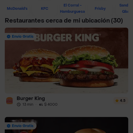
El Corral -
Sandwi
McDonald's
KFC
Frisby
Hamburguesa
Qban
Restaurantes cerca de mi ubicación
(30)
Envío Gratis
Burger King
4.5
13 min
·
$ 4000
Envío Gratis