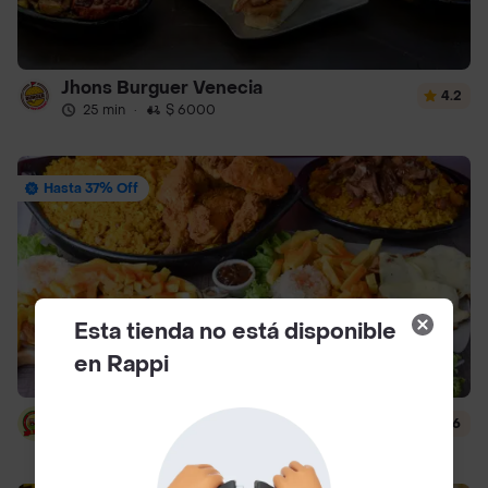
Jhons Burguer Venecia
4.2
25 min
·
$ 6000
Hasta 37% Off
Esta tienda no está disponible
en Rappi
Arroz Paisa Jh
3.6
45 min
·
$ 6000