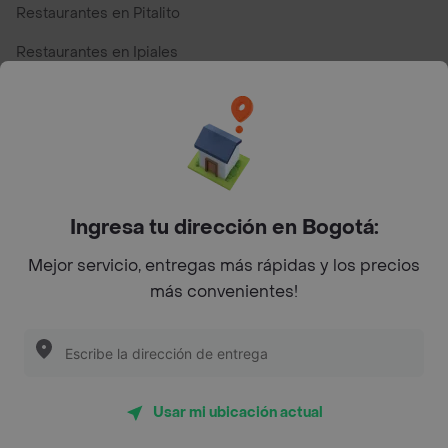
Restaurantes en Pitalito
Restaurantes en Ipiales
Restaurantes en San Andres
Restaurantes cerca de mi para pedir Comida a Domicilio -
Top Marcas y Cadenas de Restaurantes
Ingresa tu dirección en Bogotá:
Encuéntranos en estos países
Mejor servicio, entregas más rápidas y los precios
más convenientes!
App Store
Google play
AppGallery
Usar mi ubicación actual