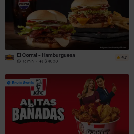
El Corral - Hamburguesa
4.7
13 min
·
$ 4000
Envío Gratis