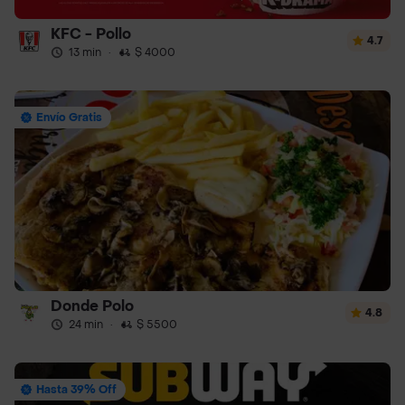
KFC - Pollo
4.7
13 min
·
$ 4000
Envío Gratis
Donde Polo
4.8
24 min
·
$ 5500
Hasta 39% Off