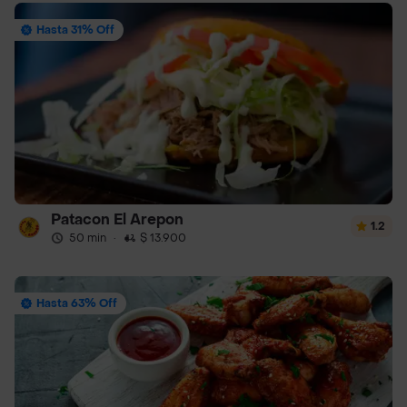
Hasta 31% Off
Patacon El Arepon
1.2
50 min
·
$ 13.900
Hasta 63% Off