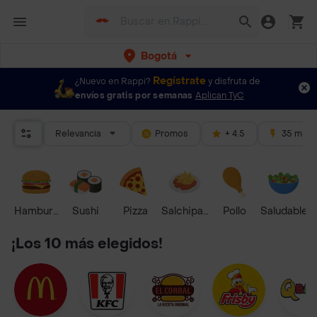
Bogotá
Regístrate
¿Nuevo en Rappi?
y disfruta de
envíos gratis por semanas
Aplican TyC
Relevancia
Promos
+ 4.5
35 mins
Hamburguesa
Sushi
Pizza
Salchipapas
Pollo
Saludable
¡Los 10 más elegidos!