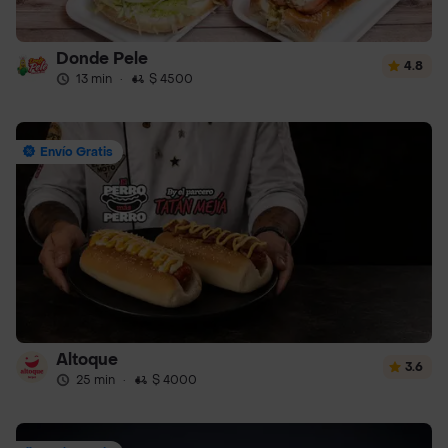
Donde Pele
4.8
13 min
·
$ 4500
Envío Gratis
Altoque
3.6
25 min
·
$ 4000