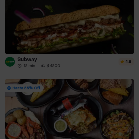
Subway
4.8
15 min
·
$ 4500
Hasta 55% Off