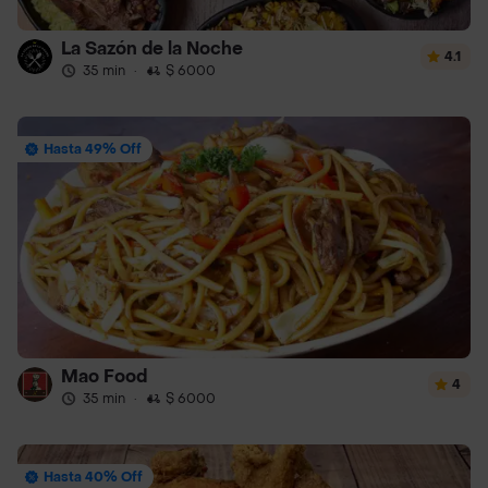
La Sazón de la Noche
4.1
35 min
·
$ 6000
Hasta 49% Off
Mao Food
4
35 min
·
$ 6000
Hasta 40% Off