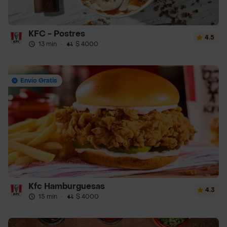
KFC - Postres
4.5
13 min
·
$ 4000
Envío Gratis
Kfc Hamburguesas
4.3
15 min
·
$ 4000