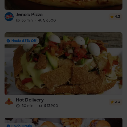
Jeno's Pizza
4.3
35 min
·
$ 6500
Hasta 63% Off
Hot Delivery
3.3
50 min
·
$ 13.900
Envío Gratis