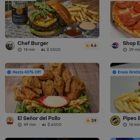
Chef Burger
Shop E
4.6
14 min
·
$ 5500
29 mi
Hasta 40% Off
Envío Grati
El Señor del Pollo
Pipes 
3.9
49 min
·
$ 6500
14 mi