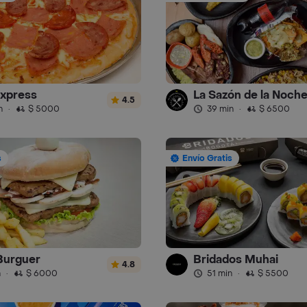
xpress
La Sazón de la Noch
4.5
n
·
$ 5000
39 min
·
$ 6500
s
Envío Gratis
Burguer
Bridados Muhai
4.8
n
·
$ 6000
51 min
·
$ 5500