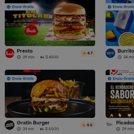
Envío Gratis
Envío Grati
Presto
Burrit
4.7
29 min
·
$ 4500
34 mi
Envío Gratis
Envío Grati
Gratin Burger
4.6
24 min
·
$ 5000
29 min