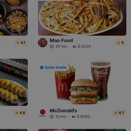
e
Mao Food
4.1
4
29 min
·
$ 6500
Envío Gratis
McDonald's
4.8
4.7
12 min
·
$ 3000