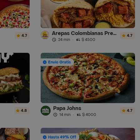
Arepas Colombianas Premium
4.7
4.7
24 min
·
$ 4500
Envío Gratis
Papa Johns
4.8
4.7
14 min
·
$ 4000
Hasta 49% Off