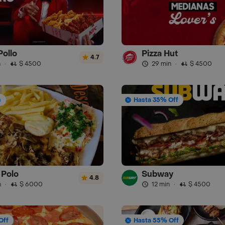
Pollo
Pizza Hut
4.7
n
·
$ 4500
29 min
·
$ 4500
s
Hasta 35% Off
Polo
Subway
4.8
n
·
$ 6000
12 min
·
$ 4500
Off
Hasta 55% Off