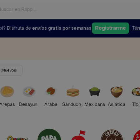
Registrarme
pi?
Disfruta de
envíos gratis por semanas
Tér
¡Nuevos!
Arepas
Desayunos
Árabe
Sánduches
Mexicana
Asiática
Típ