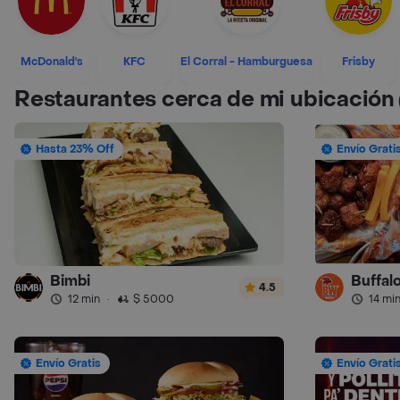
McDonald's
KFC
El Corral - Hamburguesa
Frisby
Restaurantes cerca de mi ubicación
Hasta 23% Off
Envío Grati
Bimbi
Buffalo
4.5
12 min
·
$ 5000
14 mi
Envío Gratis
Envío Grati