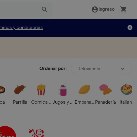
Ingreso
minos y condiciones
Ordenar por :
Relevancia
ica
Parrilla
Comida Rápida
Jugos y Batidos
Empanadas
Panadería
Italiana