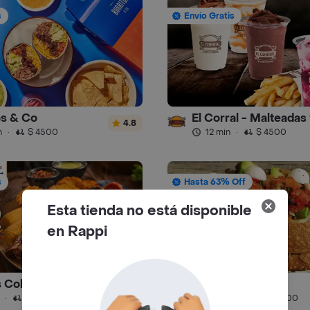
s
Envío Gratis
os & Co
4.8
n
·
$ 4500
12 min
·
$ 4500
s
Hasta 63% Off
Esta tienda no está disponible
en Rappi
Picadas Colombianas Premium
Hot Delivery
4.6
·
$ 4500
50 min
·
$ 13.900