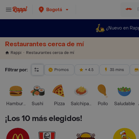
Bogotá
¿Nuevo en Rap
Restaurantes cerca de mí
Restaurantes cerca de mí
Rappi
Filtrar por:
Promos
+ 4.5
35 mins
Hamburguesa
Sushi
Pizza
Salchipapas
Pollo
Saludable
¡Los 10 más elegidos!