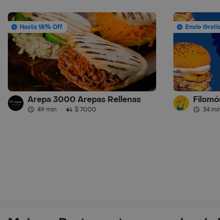
Hasta 18% Off
Envío Grati
Arepa 3000 Arepas Rellenas
Filomó
49 min
·
$ 7000
34 mi