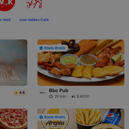
Sr Wok
Juan Valdez Café
Envío Gratis
Bbc Pub
4.8
29 min
·
$ 4000
Envío Gratis