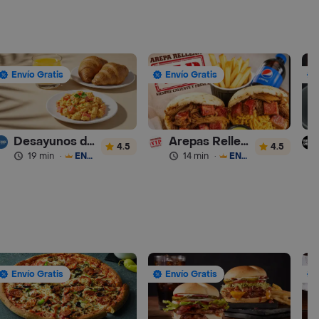
Envío Gratis
Envío Gratis
Desayunos de la Abuela
Arepas Rellenas Vip
4.5
4.5
19 min
·
ENVÍO GRATIS
14 min
·
ENVÍO GRATIS
Envío Gratis
Envío Gratis