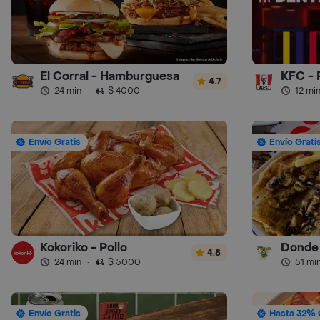
El Corral - Hamburguesa
KFC - 
4.7
24 min
·
$ 4000
12 mi
Envío Gratis
Envío Grati
Kokoriko - Pollo
Donde 
4.8
24 min
·
$ 5000
51 mi
Envío Gratis
Hasta 32% 