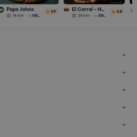
Papa Johns
El Corral - Hamburguesa
3.9
3.8
14 min
·
ENVÍO GRATIS
24 min
·
ENVÍO GRATIS