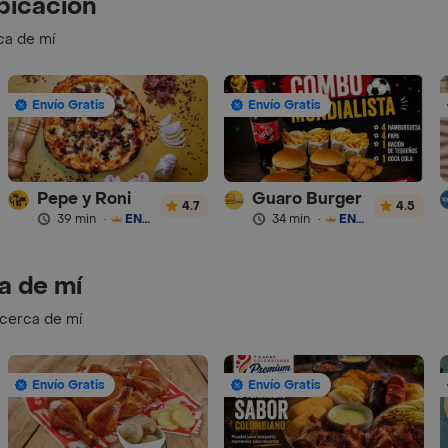
bicación
ca de mí
Envío Gratis
Envío Gratis
Pepe y Roni
Guaro Burger
4.7
4.5
39 min
·
ENVÍO GRATIS
34 min
·
ENVÍO GRATIS
a de mí
 cerca de mí
Envío Gratis
Envío Gratis