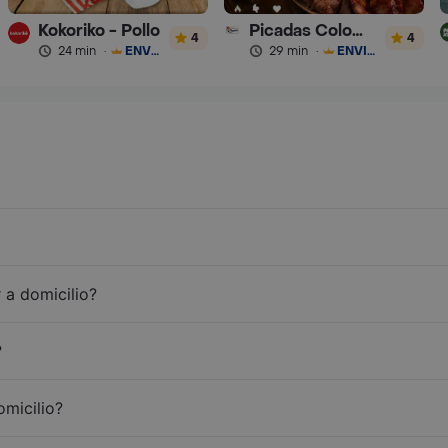
Kokoriko - Pollo
Picadas Colombianas Premium
4
4
24 min
·
ENVÍO GRATIS
29 min
·
ENVÍO GRATIS
 a domicilio?
?
omicilio?