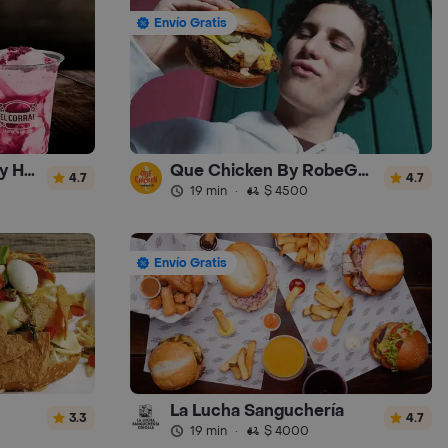
Envío Gratis
El Corral - Malteadas y Helados
Que Chicken By RobeGrill
4.7
4.7
19 min
·
$ 4500
Envío Gratis
La Lucha Sanguchería
3.3
4.7
19 min
·
$ 4000