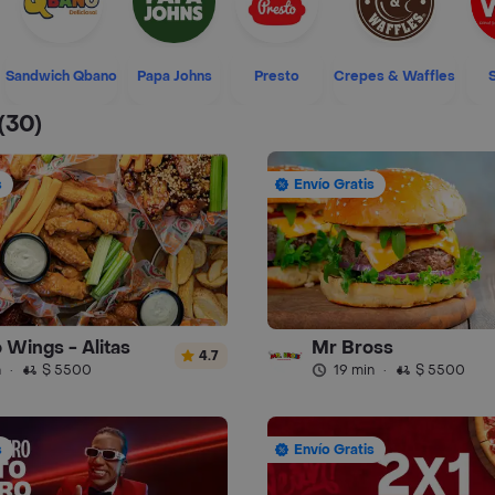
Sandwich Qbano
Papa Johns
Presto
Crepes & Waffles
(30)
s
Envío Gratis
 Wings - Alitas
Mr Bross
4.7
n
·
$ 5500
19 min
·
$ 5500
s
Envío Gratis