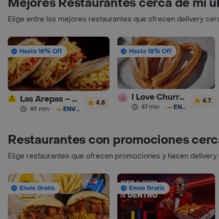
Mejores Restaurantes cerca de mi u
Elige entre los mejores restaurantes que ofrecen delivery cer
Hasta 18% Off
Hasta 18% Off
I Love Churros 95
Las Arepas – Arepas Rellenas
4.7
4.8
47 min
·
ENVÍO GRATIS
49 min
·
ENVÍO GRATIS
Restaurantes con promociones cerc
Elige restaurantes que ofrecen promociones y hacen delivery
Envío Gratis
Envío Gratis