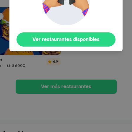
s
Ver restaurantes disponibles
n
4.9
n
·
$ 6000
Ver más restaurantes