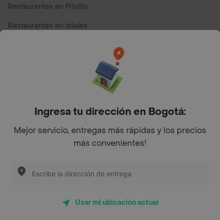
Restaurantes en Pitalito
Restaurantes en Ipiales
Restaurantes en San Andres
Restaurantes cerca de mi para pedir Comida a Domicilio -
Top Marcas y Cadenas de Restaurantes
Ingresa tu dirección en Bogotá:
Encuéntranos en estos países
Mejor servicio, entregas más rápidas y los precios
más convenientes!
App Store
Google play
AppGallery
Usar mi ubicación actual