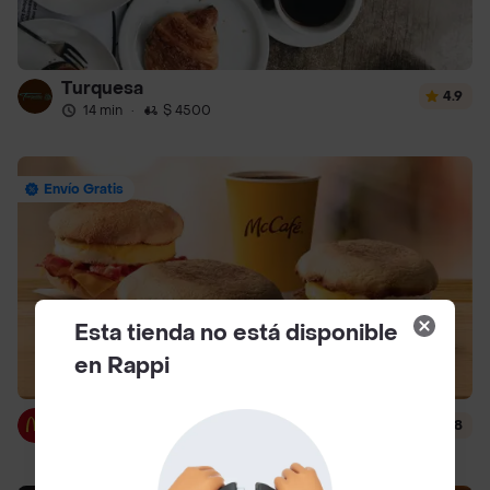
Turquesa
4.9
14 min
·
$ 4500
Envío Gratis
Esta tienda no está disponible
en Rappi
McDonald's
4.8
12 min
·
$ 3000