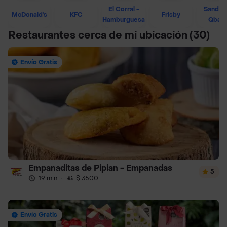
El Corral -
Sandwi
McDonald's
KFC
Frisby
Hamburguesa
Qban
Restaurantes cerca de mi ubicación
(30)
Envío Gratis
Empanaditas de Pipian - Empanadas
5
19 min
·
$ 3500
Envío Gratis