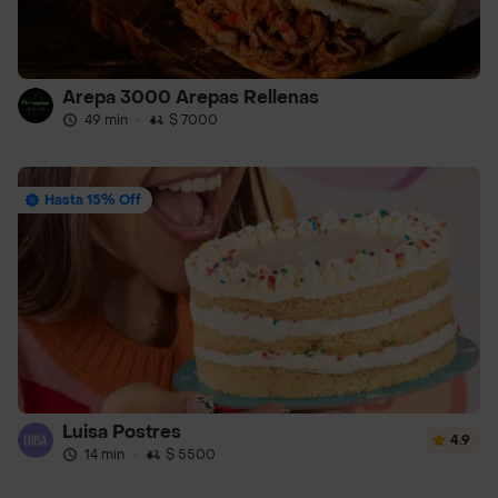
Arepa 3000 Arepas Rellenas
49 min
·
$ 7000
Hasta 15% Off
Luisa Postres
4.9
14 min
·
$ 5500