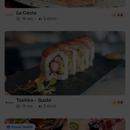
La Cesta
4.8
19 min
·
$ 4000
Toshiro - Sushi
4.8
19 min
·
$ 4500
Envío Gratis