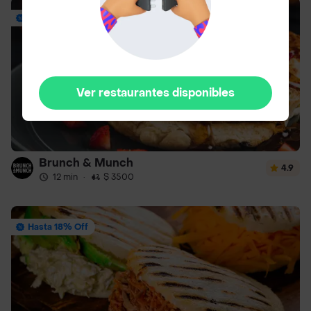
Envío Gratis
Ver restaurantes disponibles
Brunch & Munch
4.9
12 min
·
$ 3500
Hasta 18% Off