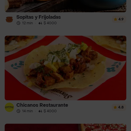
Sopitas y Frijoladas
4.9
12 min
·
$ 4000
Chicanos Restaurante
4.8
14 min
·
$ 4000