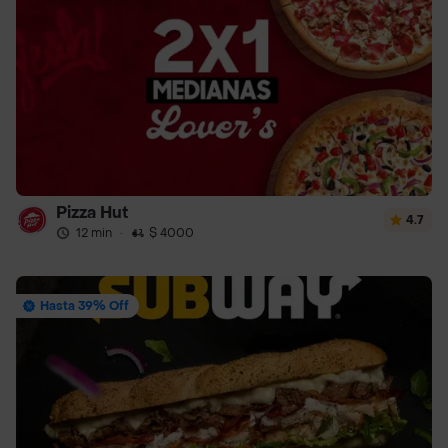
Pizza Hut
4.7
12 min
·
$ 4000
Hasta 39% Off