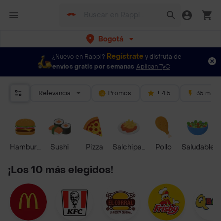
Bogotá
Regístrate
¿Nuevo en Rappi?
y disfruta de
envíos gratis por semanas
Aplican TyC
Relevancia
Promos
+ 4.5
35 mins
Hamburguesa
Sushi
Pizza
Salchipapas
Pollo
Saludable
¡Los 10 más elegidos!