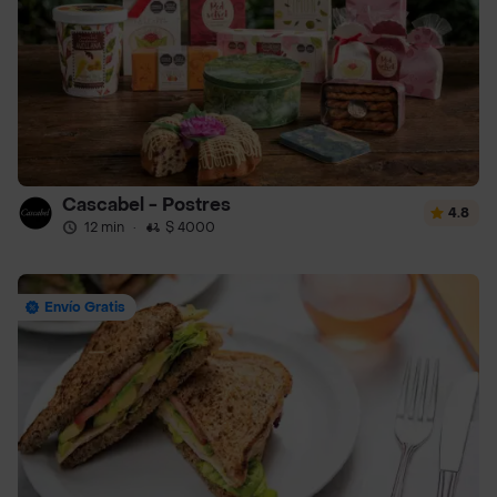
Cascabel - Postres
4.8
12 min
·
$ 4000
Envío Gratis