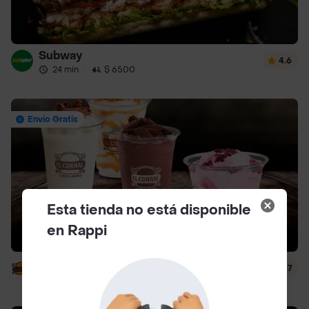
Subway
4.6
24 min
·
$ 6500
Envío Gratis
Esta tienda no está disponible
en Rappi
El Corral - Malteadas y Helados
4.7
13 min
·
$ 5000