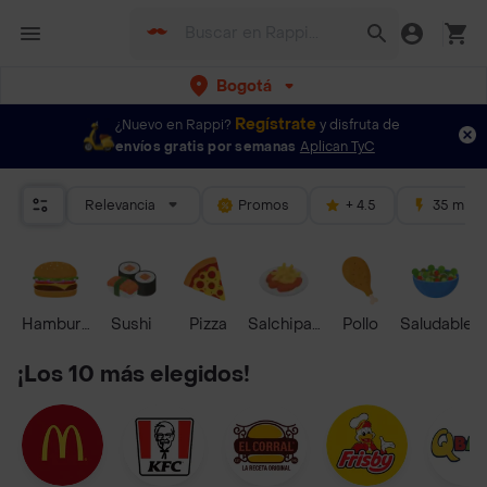
Bogotá
Regístrate
¿Nuevo en Rappi?
y disfruta de
envíos gratis por semanas
Aplican TyC
Relevancia
Promos
+ 4.5
35 mins
Hamburguesa
Sushi
Pizza
Salchipapas
Pollo
Saludable
¡Los 10 más elegidos!