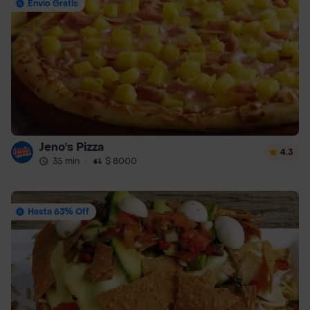
Envío Gratis
Jeno's Pizza
4.3
35 min
·
$ 8000
Hasta 63% Off