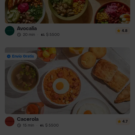
Avocalia
4.8
20 min
·
$ 5500
Envío Gratis
Cacerola
4.7
15 min
·
$ 5500