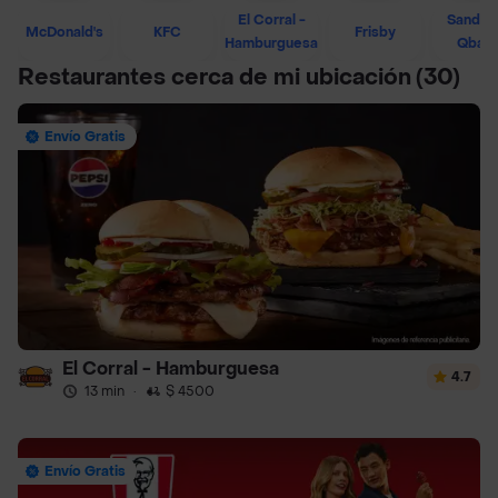
El Corral -
Sandwi
McDonald's
KFC
Frisby
Hamburguesa
Qban
Restaurantes cerca de mi ubicación
(30)
Envío Gratis
El Corral - Hamburguesa
4.7
13 min
·
$ 4500
Envío Gratis