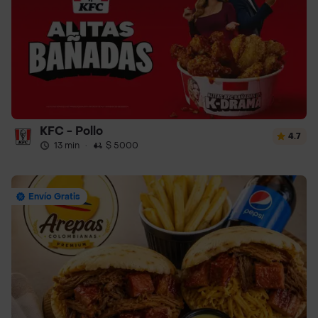
KFC - Pollo
4.7
13 min
·
$ 5000
Envío Gratis