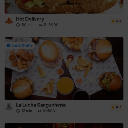
Hot Delivery
3.3
50 min
·
$ 13.900
Envío Gratis
La Lucha Sanguchería
4.7
13 min
·
$ 4500