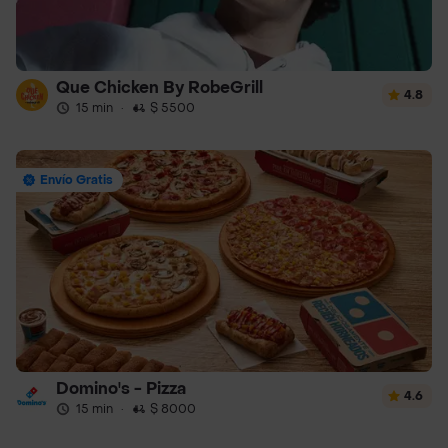
Que Chicken By RobeGrill
4.8
15 min
·
$ 5500
Envío Gratis
Domino's - Pizza
4.6
15 min
·
$ 8000