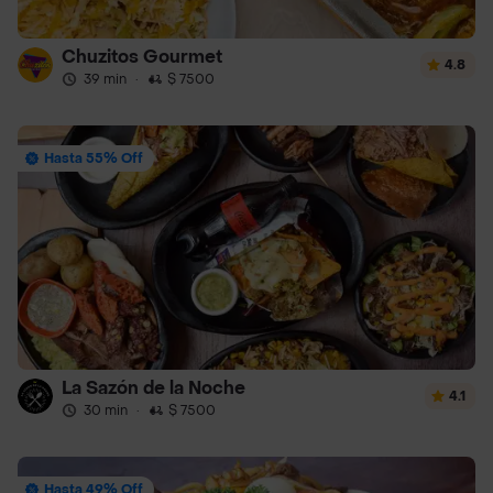
Chuzitos Gourmet
4.8
39 min
·
$ 7500
Hasta 55% Off
La Sazón de la Noche
4.1
30 min
·
$ 7500
Hasta 49% Off