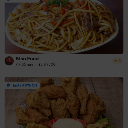
Mao Food
4
35 min
·
$ 7500
Hasta 40% Off