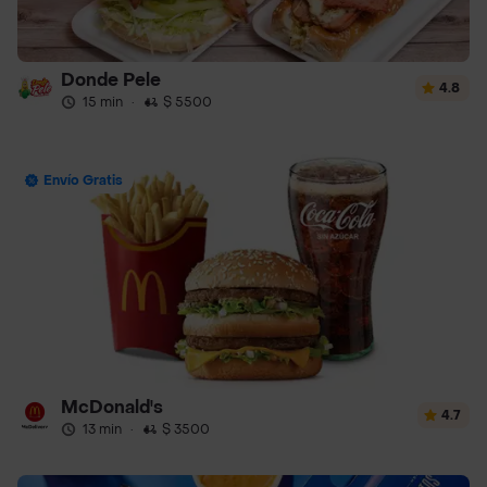
Donde Pele
4.8
15 min
·
$ 5500
Envío Gratis
McDonald's
4.7
13 min
·
$ 3500