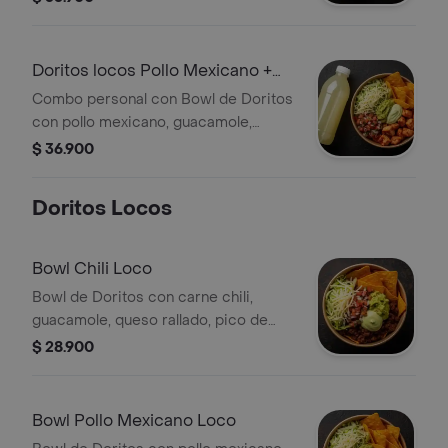
Limonada
Doritos locos Pollo Mexicano +
Limonada
Combo personal con Bowl de Doritos
con pollo mexicano, guacamole,
queso rallado, pico de gallo, lechuga y
$ 36.900
salsa verde.
Doritos Locos
Bowl Chili Loco
Bowl de Doritos con carne chili,
guacamole, queso rallado, pico de
gallo, lechuga y salsa verde.
$ 28.900
Bowl Pollo Mexicano Loco