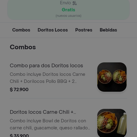
Envío
Gratis
(nuevos usuarios)
Combos
Doritos Locos
Postres
Bebidas
Combos
Combo para dos Doritos locos
Combo incluye Doritos locos Carne
Chili + Dorilocos Pollo BBQ + 2
limonadas
$ 72.900
Doritos locos Carne Chili +
Limonada
Combo incluye Bowl de Doritos con
carne chili, guacamole, queso rallado,
pico de gallo, lechuga y salsa verde +
$ 35.900