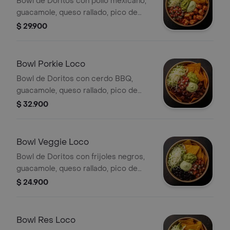
Bowl de Doritos con pollo mexicano,
guacamole, queso rallado, pico de
gallo, lechuga y salsa verde.
$ 29.900
Bowl Porkie Loco
Bowl de Doritos con cerdo BBQ,
guacamole, queso rallado, pico de
gallo, lechuga y salsa verde.
$ 32.900
Bowl Veggie Loco
Bowl de Doritos con frijoles negros,
guacamole, queso rallado, pico de
gallo, lechuga y salsa verde.
$ 24.900
Bowl Res Loco