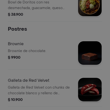
Bowl de Doritos con res
desmechada, guacamole, queso
rallado, pico de gallo, lechuga y salsa
$ 38.900
verde.
Postres
Brownie
Brownie de chocolate.
$ 9900
Galleta de Red Velvet
Galleta de Red Velvet con chunks de
chocolate blanco y relleno de
Cheesecake.
$ 10.900