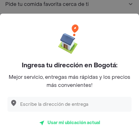
Pide tu comida favorita cerca de ti
Categorías
Únete a Rappi
Sobre Rappi
Ingresa tu dirección en Bogotá:
Mejor servicio, entregas más rápidas y los precios
Facebook
Twitter
Instagram
más convenientes!
©
2026
Rappi Inc. All rights reserved.
Usar mi ubicación actual
Rappi S.A.S. --- NIT 900.843.898-9 --- Calle 63 # 16A-02
Bogotá D.C. --- notificacionesrappi@rappi.com