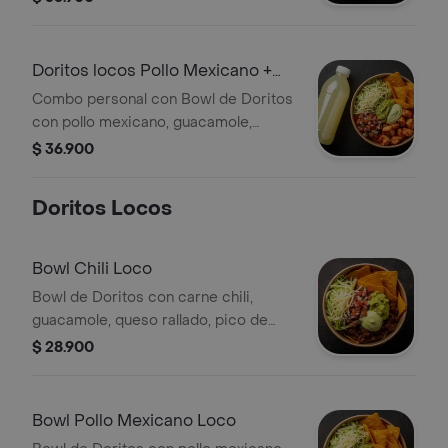
Limonada
Doritos locos Pollo Mexicano +
Limonada
Combo personal con Bowl de Doritos
con pollo mexicano, guacamole,
queso rallado, pico de gallo, lechuga y
$ 36.900
salsa verde.
Doritos Locos
Bowl Chili Loco
Bowl de Doritos con carne chili,
guacamole, queso rallado, pico de
gallo, lechuga y salsa verde.
$ 28.900
Bowl Pollo Mexicano Loco