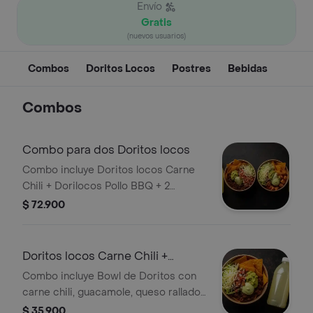
Envío
Gratis
(nuevos usuarios)
Combos
Doritos Locos
Postres
Bebidas
Combos
Combo para dos Doritos locos
Combo incluye Doritos locos Carne
Chili + Dorilocos Pollo BBQ + 2
limonadas
$ 72.900
Doritos locos Carne Chili +
Limonada
Combo incluye Bowl de Doritos con
carne chili, guacamole, queso rallado,
pico de gallo, lechuga y salsa verde +
$ 35.900