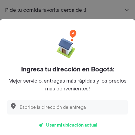
Pide tu comida favorita cerca de ti
Categorías
Únete a Rappi
Sobre Rappi
Ingresa tu dirección en Bogotá:
Mejor servicio, entregas más rápidas y los precios
Facebook
Twitter
Instagram
más convenientes!
©
2026
Rappi Inc. All rights reserved.
Usar mi ubicación actual
Rappi S.A.S. --- NIT 900.843.898-9 --- Calle 63 # 16A-02