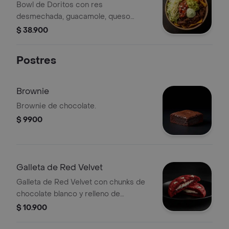
Bowl de Doritos con res
desmechada, guacamole, queso
rallado, pico de gallo, lechuga y salsa
$ 38.900
verde.
Postres
Brownie
Brownie de chocolate.
$ 9900
Galleta de Red Velvet
Galleta de Red Velvet con chunks de
chocolate blanco y relleno de
Cheesecake.
$ 10.900