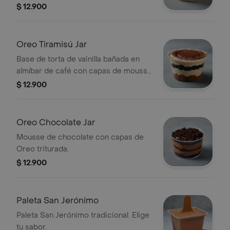
triturada.
$ 12.900
Oreo Tiramisú Jar
Base de torta de vainilla bañada en
almíbar de café con capas de mousse
de tiramisú y Oreo.
$ 12.900
Oreo Chocolate Jar
Mousse de chocolate con capas de
Oreo triturada.
$ 12.900
Paleta San Jerónimo
Paleta San Jerónimo tradicional. Elige
tu sabor.