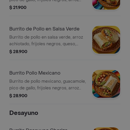
achiote, lechuga, queso y salsa verde.
$ 21.900
Burrito de Pollo en Salsa Verde
Burrito de pollo en salsa verde, arroz
achiotado, frijoles negros, queso,
guacamole, pico de gallo, lechuga y
$ 28.900
salsa verde.
Burrito Pollo Mexicano
Burrito de pollo mexicano, guacamole,
pico de gallo, frijoles negros, arroz
achiote, lechuga y queso.
$ 28.900
Desayuno