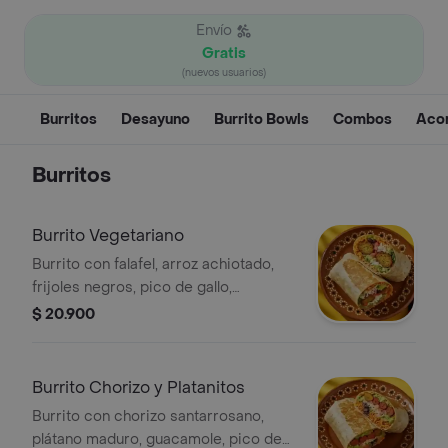
Envío
Gratis
(nuevos usuarios)
Burritos
Desayuno
Burrito Bowls
Combos
Aco
Burritos
Burrito Vegetariano
Burrito con falafel, arroz achiotado,
frijoles negros, pico de gallo,
guacamole, queso, lechuga, totopos
$ 20.900
triturados y salsa verde.
Burrito Chorizo y Platanitos
Burrito con chorizo santarrosano,
plátano maduro, guacamole, pico de