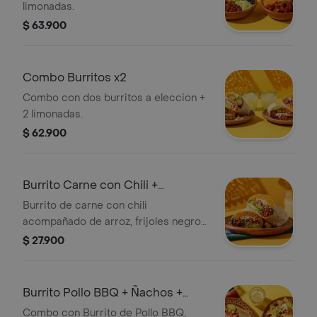
limonadas.
$ 63.900
Combo Burritos x2
Combo con dos burritos a eleccion +
2 limonadas.
$ 62.900
Burrito Carne con Chili +
Limonada
Burrito de carne con chili
acompañado de arroz, frijoles negros,
guacamole, tomate y queso, junto a
$ 27.900
una limonada.
Burrito Pollo BBQ + Ñachos +
Limonada
Combo con Burrito de Pollo BBQ,