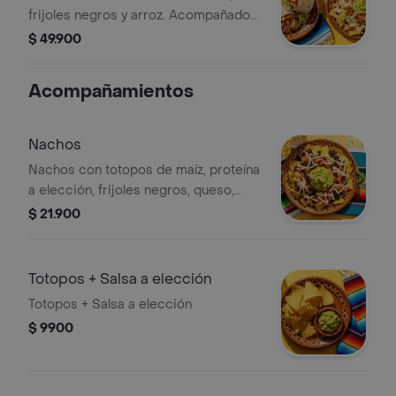
frijoles negros y arroz. Acompañado
de Ñachos con pollo, queso, frijoles
$ 49.900
negros, pico de gallo, guacamole y
limonada.
Acompañamientos
Nachos
Nachos con totopos de maíz, proteína
a elección, frijoles negros, queso,
guacamole y pico de gallo.
$ 21.900
Totopos + Salsa a elección
Totopos + Salsa a elección
$ 9900