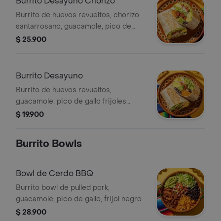
Burrito Desayuno Chorizo
Burrito de huevos revueltos, chorizo
santarrosano, guacamole, pico de
gallo frijoles negros, arroz achiote,
$ 25.900
lechuga, queso y salsa verde.
Burrito Desayuno
Burrito de huevos revueltos,
guacamole, pico de gallo frijoles
negros, arroz achiote, lechuga, queso
$ 19.900
y salsa verde
Burrito Bowls
Bowl de Cerdo BBQ
Burrito bowl de pulled pork,
guacamole, pico de gallo, frijol negro,
arroz achiote y lechuga.
$ 28.900