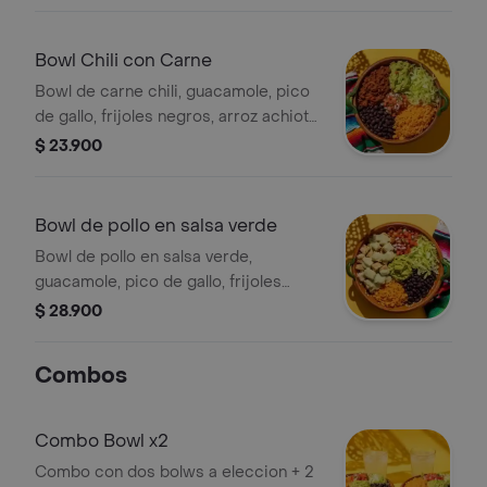
Bowl Chili con Carne
Bowl de carne chili, guacamole, pico
de gallo, frijoles negros, arroz achiote,
lechuga y salsa verde.
$ 23.900
Bowl de pollo en salsa verde
Bowl de pollo en salsa verde,
guacamole, pico de gallo, frijoles
negros, arroz achiote y lechuga.
$ 28.900
Combos
Combo Bowl x2
Combo con dos bolws a eleccion + 2