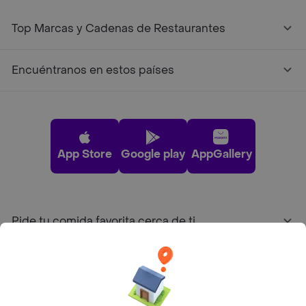
Top Marcas y Cadenas de Restaurantes
Encuéntranos en estos países
App Store
Google play
AppGallery
Pide tu comida favorita cerca de ti
Categorías
Únete a Rappi