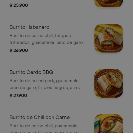
gallo, frijoles negros, arroz achiote,
$ 25.900
queso y salsa verde.
Burrito Habanero
Burrito de carne chili, totopos
triturados, guacamole, pico de gallo,
frijoles negros, arroz achiote, queso y
$ 26.900
salsa de habanero (picante alto).
Burrito Cerdo BBQ
Burrito de pulled pork, guacamole,
pico de gallo, frijoles negros, arroz
achiote, lechuga y queso.
$ 27.900
Burrito de Chili con Carne
Burrito de carne chili, guacamole,
pico de gallo, frijoles negros, arroz