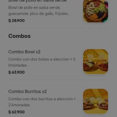
Bowl de pollo en salsa verde
Bowl de pollo en salsa verde,
guacamole, pico de gallo, frijoles
negros, arroz achiote y lechuga.
$ 28.900
Combos
Combo Bowl x2
Combo con dos bolws a eleccion + 2
limonadas.
$ 63.900
Combo Burritos x2
Combo con dos burritos a eleccion +
2 limonadas.
$ 62.900