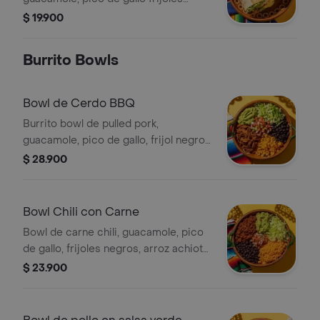
negros, arroz achiote, lechuga, queso
$ 19.900
y salsa verde
Burrito Bowls
Bowl de Cerdo BBQ
Burrito bowl de pulled pork,
guacamole, pico de gallo, frijol negro,
arroz achiote y lechuga.
$ 28.900
Bowl Chili con Carne
Bowl de carne chili, guacamole, pico
de gallo, frijoles negros, arroz achiote,
lechuga y salsa verde.
$ 23.900