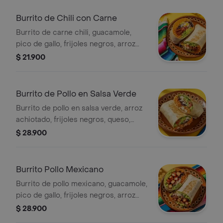
Burrito de Chili con Carne
Burrito de carne chili, guacamole,
pico de gallo, frijoles negros, arroz
achiote, lechuga, queso y salsa verde.
$ 21.900
Burrito de Pollo en Salsa Verde
Burrito de pollo en salsa verde, arroz
achiotado, frijoles negros, queso,
guacamole, pico de gallo, lechuga y
$ 28.900
salsa verde.
Burrito Pollo Mexicano
Burrito de pollo mexicano, guacamole,
pico de gallo, frijoles negros, arroz
achiote, lechuga y queso.
$ 28.900