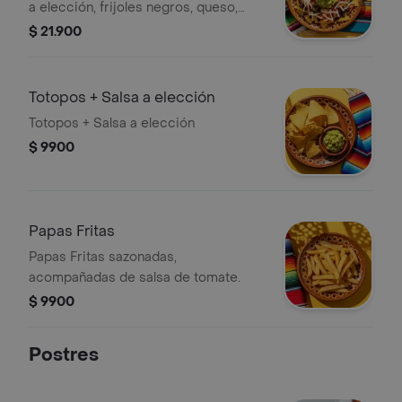
a elección, frijoles negros, queso,
guacamole y pico de gallo.
$ 21.900
Totopos + Salsa a elección
Totopos + Salsa a elección
$ 9900
Papas Fritas
Papas Fritas sazonadas,
acompañadas de salsa de tomate.
$ 9900
Postres