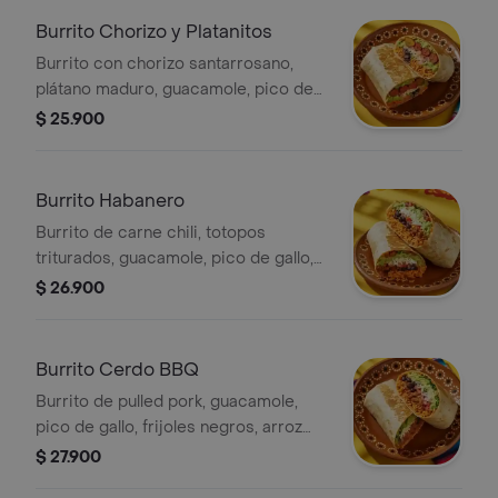
Burrito Chorizo y Platanitos
Burrito con chorizo santarrosano,
plátano maduro, guacamole, pico de
gallo, frijoles negros, arroz achiote,
$ 25.900
queso y salsa verde.
Burrito Habanero
Burrito de carne chili, totopos
triturados, guacamole, pico de gallo,
frijoles negros, arroz achiote, queso y
$ 26.900
salsa de habanero (picante alto).
Burrito Cerdo BBQ
Burrito de pulled pork, guacamole,
pico de gallo, frijoles negros, arroz
achiote, lechuga y queso.
$ 27.900