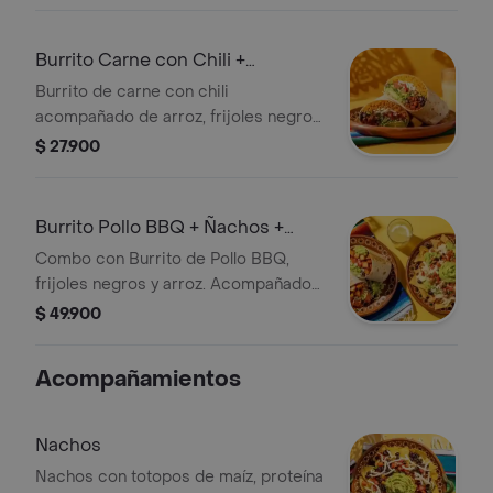
Burrito Carne con Chili +
Limonada
Burrito de carne con chili
acompañado de arroz, frijoles negros,
guacamole, tomate y queso, junto a
$ 27.900
una limonada.
Burrito Pollo BBQ + Ñachos +
Limonada
Combo con Burrito de Pollo BBQ,
frijoles negros y arroz. Acompañado
de Ñachos con pollo, queso, frijoles
$ 49.900
negros, pico de gallo, guacamole y
limonada.
Acompañamientos
Nachos
Nachos con totopos de maíz, proteína