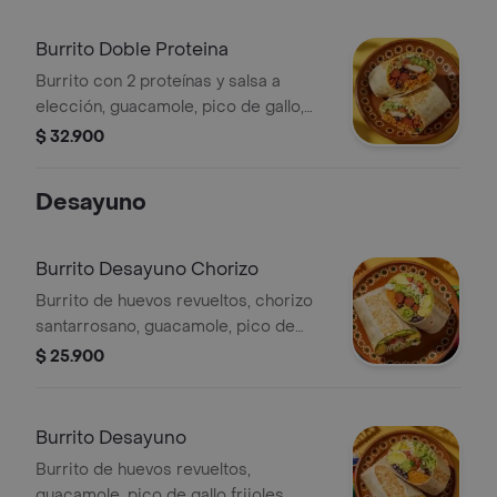
Burrito Doble Proteina
Burrito con 2 proteínas y salsa a
elección, guacamole, pico de gallo,
frijoles negros, arroz achiote, lechuga
$ 32.900
y queso.
Desayuno
Burrito Desayuno Chorizo
Burrito de huevos revueltos, chorizo
santarrosano, guacamole, pico de
gallo frijoles negros, arroz achiote,
$ 25.900
lechuga, queso y salsa verde.
Burrito Desayuno
Burrito de huevos revueltos,
guacamole, pico de gallo frijoles