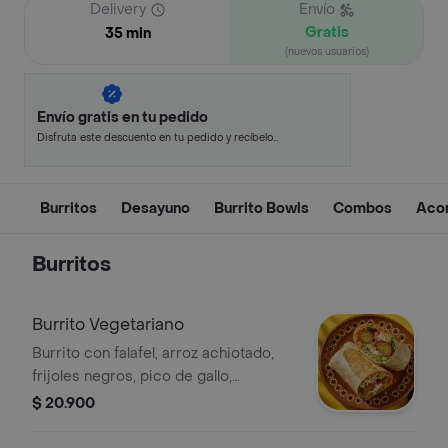
Delivery
Envío
Gratis
35 min
(nuevos usuarios)
Envío gratis en tu pedido
Disfruta este descuento en tu pedido y recíbelo
en minutos.
Burritos
Desayuno
Burrito Bowls
Combos
Aco
Burritos
Burrito Vegetariano
Burrito con falafel, arroz achiotado,
frijoles negros, pico de gallo,
guacamole, queso, lechuga, totopos
$ 20.900
triturados y salsa verde.