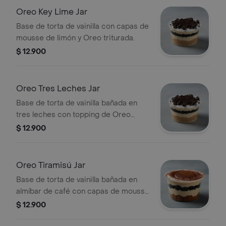
Oreo Key Lime Jar
Base de torta de vainilla con capas de
mousse de limón y Oreo triturada.
$ 12.900
Oreo Tres Leches Jar
Base de torta de vainilla bañada en
tres leches con topping de Oreo
triturada.
$ 12.900
Oreo Tiramisú Jar
Base de torta de vainilla bañada en
almíbar de café con capas de mousse
de tiramisú y Oreo.
$ 12.900