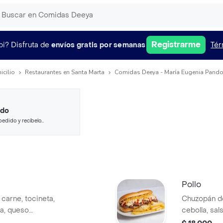
Registrarme
pi?
Disfruta de
envíos gratis por semanas
Tér
icilio
Restaurantes en Santa Marta
Comidas Deeya - María Eugenia Pando
ido
pedido y recíbelo
Pollo
carne, tocineta,
Chuzopán de
sa, queso
cebolla, sal
 papas a la
tártara, que