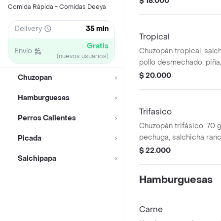
$ 18.000
Comida Rápida - Comidas Deeya
francesa con queso cos
Delivery
35 min
Tropical
Gratis
Envío
Chuzopán tropical. salc
(nuevos usuarios)
pollo desmechado, piña,
de la casa, queso mozare
$ 20.000
Chuzopan
papa ripio. Papas ala f
costeño.
Hamburguesas
Trifasico
Perros Calientes
Chuzopán trifásico. 70 g
pechuga, salchicha ranc
Picada
salsas de la casa, tocin
$ 22.000
Salchipapa
mozarella, papa ripio. P
francesas, queso coste
Hamburguesas
Carne