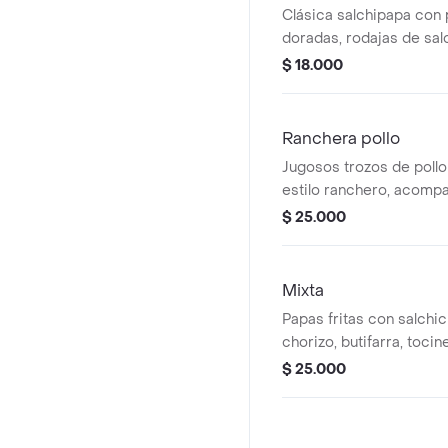
Clásica salchipapa con 
doradas, rodajas de sal
verduras frescas y salsa
$ 18.000
Ranchera pollo
Jugosos trozos de pollo
estilo ranchero, acomp
de la casa, lechuga, ceb
$ 25.000
francesa, queso costeñ
Mixta
Papas fritas con salchic
chorizo, butifarra, tocin
cebolla y salsas de la ca
$ 25.000