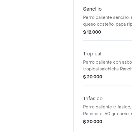
Sencillo
Perro caliente sencillo.
queso costeño, papa ripi
casa, cebolla. Papas ala
$ 12.000
Tropical
Perro caliente con sabo
tropical.salchicha Ranch
desmechado, piña, ques
$ 20.000
tocineta, papa ripio, sal
Papas alas francesa, qu
Trifasico
Perro caliente trifasico,
Ranchera, 60 gr carne, 
mozarella, papa ripio, sa
$ 20.000
Papas alas francesa, qu