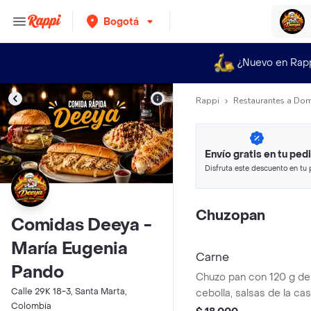
Bogotá
¿Nuevo en Rap
Rappi
Restaurantes a Dom
Envío gratis en tu ped
Disfruta este descuento en tu 
en minutos.
Chuzopan
Comidas Deeya -
María Eugenia
Carne
Pando
Chuzo pan con 120 g de 
Calle 29K 18-3, Santa Marta,
cebolla, salsas de la ca
Colombia
mozzarella, papa ripio y