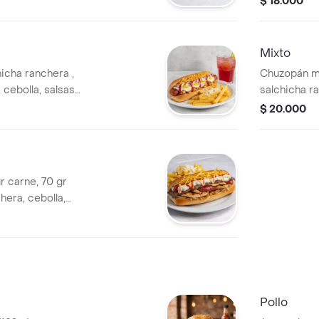
$ 18.000
teño.
Acompañado 
queso cost
Mixto
hicha ranchera ,
Chuzopán mix
 cebolla, salsas
salchicha ra
lla, tocineta,
salsas de la
$ 20.000
rancesas, queso
ripio. Papas
costeño,
r carne, 70 gr
hera, cebolla,
eta, queso
apas ala
ño.
Pollo