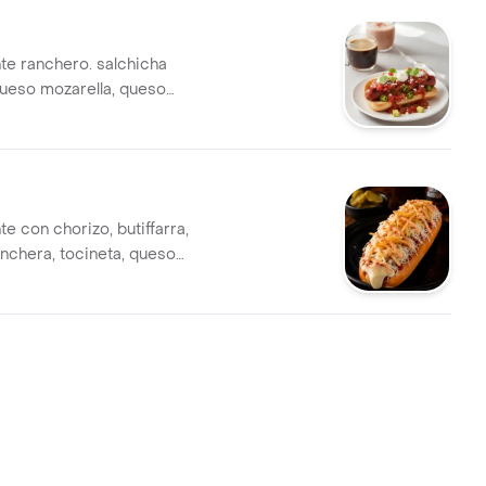
nte ranchero. salchicha
ueso mozarella, queso
a ripio, salsas de la casa,
apas alas francesa
te con chorizo, butiffarra,
anchera, tocineta, queso
apa ripio,salsas de la casa.
rancesas, queso costeño,