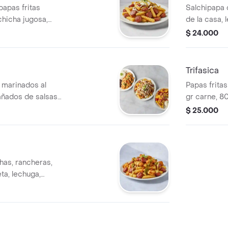
papas fritas
Salchipapa 
chicha jugosa,
de la casa, 
s de la casa.
francesa, q
$ 24.000
Trifasica
 marinados al
Papas frita
añados de salsas
gr carne, 80
olla, papas ala
tocineta, qu
$ 25.000
o
has, rancheras,
eta, lechuga,
sa.