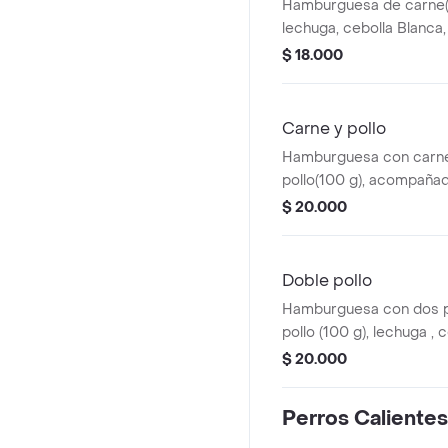
Hamburguesa de carne(
lechuga, cebolla Blanca,
queso mozarella, queso 
$ 18.000
en pan de ajonjolí y pap
Carne y pollo
Hamburguesa con carne 
pollo(100 g), acompaña
mozarella, tocineta, lech
$ 20.000
papas ala francesa, qu
pan con ajonjolí.
Doble pollo
Hamburguesa con dos 
pollo (100 g), lechuga , 
salsas de la casa, ques
$ 20.000
ala francesa, queso cos
para disfrutar de un sab
Perros Calientes
en cada bocado.