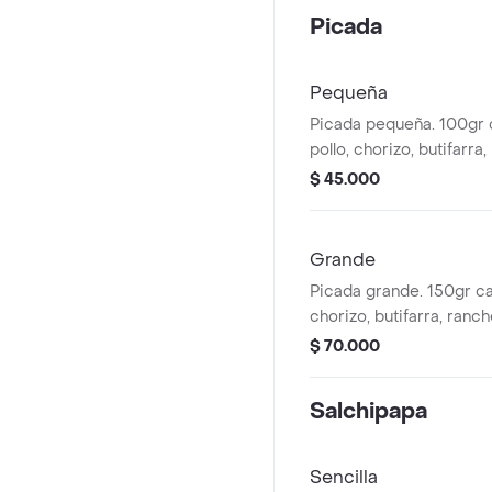
Picada
Pequeña
Picada pequeña. 100gr 
pollo, chorizo, butifarra
costillita sin hueso, sals
$ 45.000
lechuga, cebolla papas a
queso costeño.
Grande
Picada grande. 150gr car
chorizo, butifarra, ranche
hueso, salsas de la casa
$ 70.000
papas ala francesa, que
Salchipapa
Sencilla