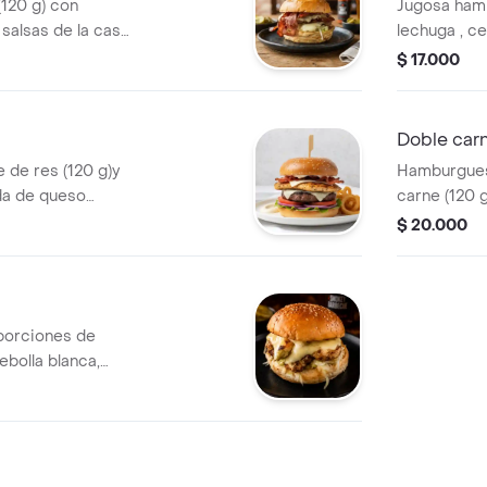
120 g) con
Jugosa hamb
 salsas de la casa,
lechuga , ce
costeño, tocineta
casa, queso
$ 17.000
as ala francesa.
francesa, q
disfrutar de
cada bocad
Doble car
de res (120 g)y
Hamburgues
da de queso
carne (120 g
uga, cebolla,
lechuga, ceb
$ 20.000
eso costeño en un
queso coste
porciones de
cebolla blanca,
o mozarella, papas
teño, perfecta
or suave y tierno