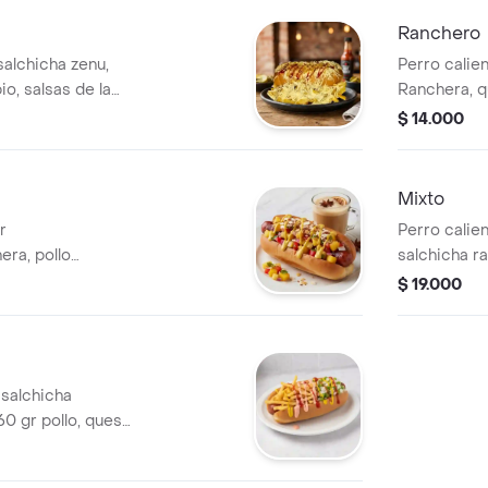
Ranchero
 salchicha zenu,
Perro calie
o, salsas de la
Ranchera, q
s francesa
costeño, pap
$ 14.000
cebolla y p
Mixto
r
Perro calien
era, pollo
salchicha r
o mozarella,
mozarella, p
$ 19.000
sas de la casa.
Papas ala f
eso costeño.
 salchicha
60 gr pollo, queso
lsas de la casa.
eso costeño.