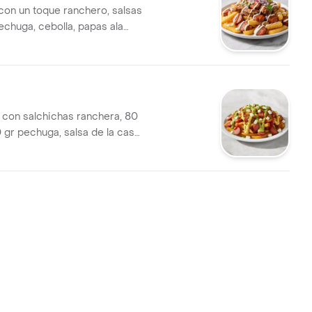
con un toque ranchero, salsas
lechuga, cebolla, papas ala
ueso costeño
s con salchichas ranchera, 80
 gr pechuga, salsa de la casa,
eso costeño, cebolla, lechuga.