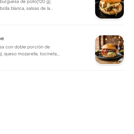
urguesa de pollo(120 g),
bolla blanca, salsas de la
 mozarella, papas ala
ueso costeño, perfecta para
 un sabor suave y tierno en
o.
ne
a con doble porción de
), queso mozarella, tocineta,
olla, papas ala francesa,
ño y salsas de la casa.