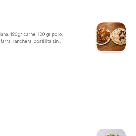
na. 120gr carne, 120 gr pollo,
farra, ranchera, costillita sin
s de la casa lechuga, cebolla,
rancesa, queso costeño.