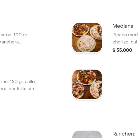
Mediana
carne, 100 gr
Picada media
, ranchera,
chorizo, buti
as de la casa,
hueso, salsa
$ 55.000
la francesa,
papas ala f
ne, 150 gr pollo,
ra, costillita sin
 lechuga, cebolla,
so costeño.
Ranchera