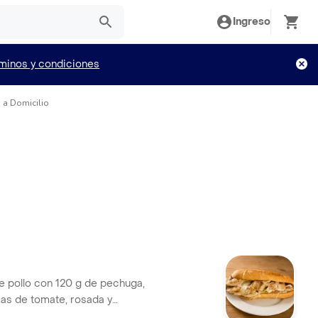
Ingreso
minos y condiciones
 a Domicilio
 pollo con 120 g de pechuga,
sas de tomate, rosada y
so mozzarella y papa ripio.