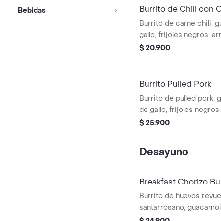
Burrito de Chili con 
Bebidas
Burrito de carne chili, 
gallo, frijoles negros, ar
lechuga, queso y salsa 
$ 20.900
Co.
Burrito Pulled Pork
Burrito de pulled pork,
de gallo, frijoles negros
lechuga, queso y salsa 
$ 25.900
(picante leve).
Desayuno
Breakfast Chorizo Bur
Burrito de huevos revue
santarrosano, guacamole
frijoles negros, arroz ac
$ 24.900