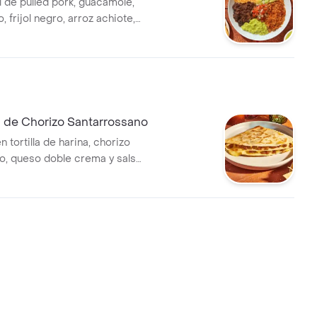
l de pulled pork, guacamole,
, frijol negro, arroz achiote,
alsa roja tatemada (picante
a de Chorizo Santarrossano
n tortilla de harina, chorizo
o, queso doble crema y salsa
tos & Co.