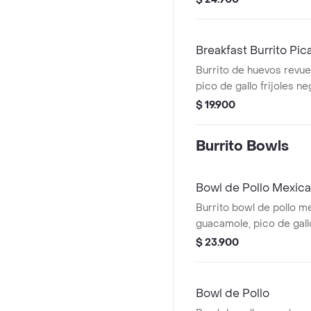
queso y salsa verde Bur
Breakfast Burrito Pic
Burrito de huevos revue
pico de gallo frijoles ne
achiote, lechuga, queso
$ 19.900
Burrito Bowls
Bowl de Pollo Mexic
Burrito bowl de pollo m
guacamole, pico de gallo,
arroz achiote y lechuga
$ 23.900
Ligeramente Picante.
Bowl de Pollo