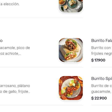
 a elección.
no
Burrito Fal
uacamole, pico de
Burrito con 
roz achiote,
frijoles neg
ucto Ligeramente
queso, lechu
$ 17.900
verde Burri
Burrito Sp
tarrosano, plátano
Burrito de c
de gallo, frijoles
guacamole, p
ueso y salsa
arroz achio
$ 22.900
(picante alto