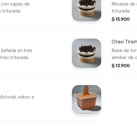
la con capas de
Mousse de 
triturada.
triturada.
$ 15.900
Oreo Tiram
a bañada en tres
Base de tort
reo triturada.
almíbar de 
tiramisú y O
$ 13.900
dicional, sabor a