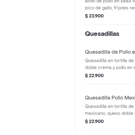
Bowl de pollo en salsa 
pico de gallo, frijoles n
achiote y lechuga.
$ 23.900
Quesadillas
Quesadilla de Pollo 
Quesadilla en tortilla de
doble crema y pollo en 
Burritos & Co.
$ 22.900
Quesadilla Pollo Mex
Quesadilla en tortilla de 
mexicano, queso doble 
verde Burritos & Co. *
$ 22.900
Ligeramente Picante.