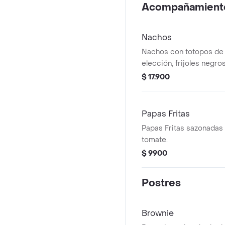
Acompañamient
Nachos
Nachos con totopos de m
elección, frijoles negro
guacamole y pico de gal
$ 17.900
Papas Fritas
Papas Fritas sazonadas
tomate.
$ 9900
Postres
Brownie