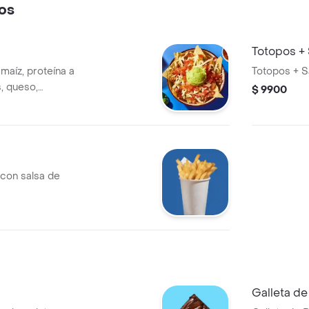
os
Totopos + 
aíz, proteína a
Totopos + S
s, queso,
$ 9900
lo.
 con salsa de
Galleta de