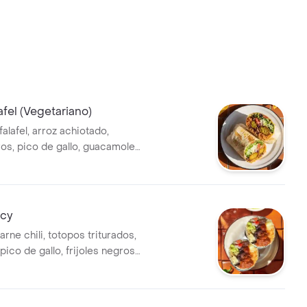
afel (Vegetariano)
falafel, arroz achiotado,
ros, pico de gallo, guacamole,
ga, totopos triturados y salsa
tos & Co.
icy
arne chili, totopos triturados,
ico de gallo, frijoles negros,
te, queso y salsa de habanero
).