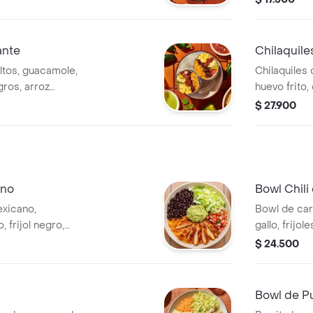
ritos & Co.
Burritos & 
ante
Chilaquile
ltos, guacamole,
Chilaquiles 
gros, arroz
huevo frito,
 y salsa habanero.
$ 27.900
ano
Bowl Chili
exicano,
Bowl de car
 frijol negro,
gallo, frijol
. *Producto
lechuga y s
$ 24.500
Bowl de Pu