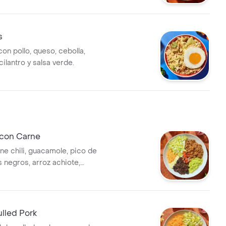
Co.
s
con pollo, queso, cebolla,
 cilantro y salsa verde.
 con Carne
ne chili, guacamole, pico de
es negros, arroz achiote,
alsa verde Burritos & Co.
lled Pork