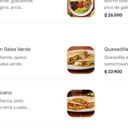
verde, guacamole,
Burrito bow
egros, arroz
pico de gallo
lechuga y s
$ 26.500
leve).
en Salsa Verde
Quesadill
 harina, queso
Quesadilla e
salsa verde
santarrosan
verde Burri
$ 22.900
icano
harina, pollo
crema y salsa
Producto