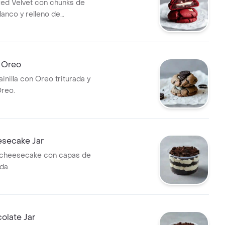
Red Velvet con chunks de
lanco y relleno de
.
e Oreo
ainilla con Oreo triturada y
reo.
secake Jar
cheesecake con capas de
da.
olate Jar