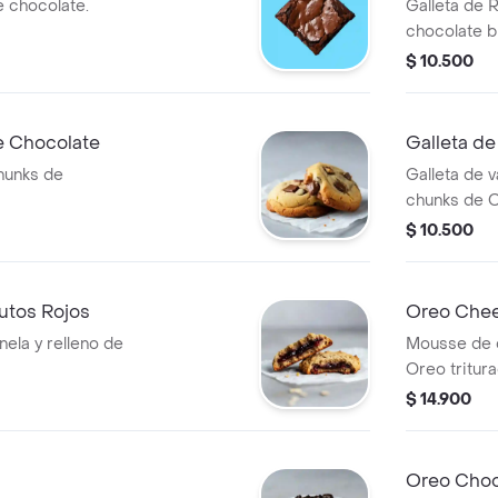
 chocolate.
Galleta de 
chocolate b
Cheesecake
$ 10.500
e Chocolate
Galleta d
chunks de
Galleta de v
chunks de O
$ 10.500
rutos Rojos
Oreo Chee
nela y relleno de
Mousse de 
Oreo tritura
$ 14.900
Oreo Choc