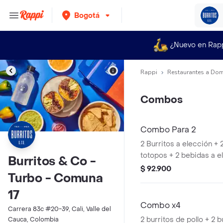
Bogotá
¿Nuevo en Rap
Rappi
Restaurantes a Dom
Combos
Combo Para 2
2 Burritos a elección +
totopos + 2 bebidas a e
Burritos & Co -
$ 92.900
Turbo - Comuna
17
Combo x4
Carrera 83c #20-39, Cali, Valle del
2 burritos de pollo + 2 b
Cauca, Colombia