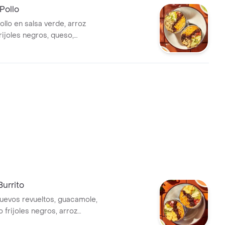
 Pollo
ollo en salsa verde, arroz
rijoles negros, queso,
ico de gallo, lechuga y salsa
Burrito
huevos revueltos, guacamole,
o frijoles negros, arroz
chuga, queso y salsa verde