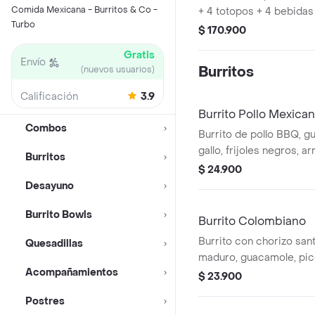
Comida Mexicana - Burritos & Co -
+ 4 totopos + 4 bebidas
Turbo
$ 170.900
Gratis
Envío
Burritos
(nuevos usuarios)
Calificación
3.9
Burrito Pollo Mexica
Combos
Burrito de pollo BBQ, g
gallo, frijoles negros, ar
Burritos
lechuga y queso. *Prod
$ 24.900
Picante.
Desayuno
Burrito Bowls
Burrito Colombiano
Burrito con chorizo san
Quesadillas
maduro, guacamole, pico 
Acompañamientos
negros, arroz achiote, q
$ 23.900
verde Burritos & Co.
Postres