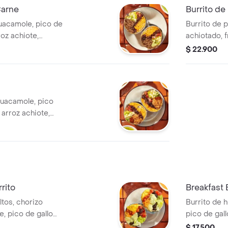
Carne
Burrito de
guacamole, pico de
Burrito de p
roz achiote,
achiotado, f
verde Burritos &
guacamole, p
$ 22.900
verde.
 guacamole, pico
, arroz achiote,
roja tatemada
rito
Breakfast 
ltos, chorizo
Burrito de 
, pico de gallo
pico de gall
hiote, lechuga,
achiote, le
$ 17.500