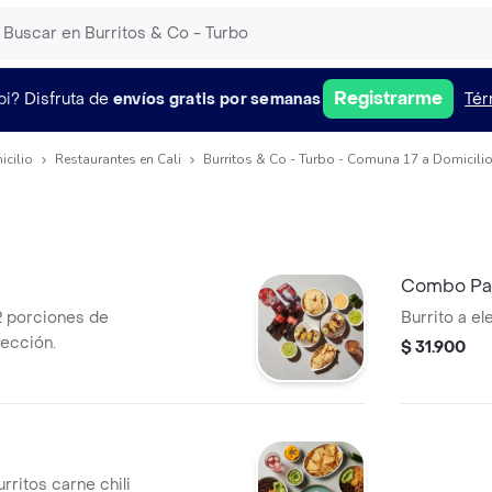
Registrarme
pi?
Disfruta de
envíos gratis por semanas
Tér
icilio
Restaurantes en Cali
Burritos & Co - Turbo - Comuna 17 a Domicili
Combo Par
 2 porciones de
Burrito a el
lección.
$ 31.900
urritos carne chili