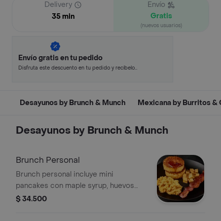
Delivery
Envío
Gratis
35 min
(nuevos usuarios)
Envío gratis en tu pedido
Disfruta este descuento en tu pedido y recíbelo
en minutos.
Desayunos by Brunch & Munch
Mexicana by Burritos &
Desayunos by Brunch & Munch
Brunch Personal
Brunch personal incluye mini
pancakes con maple syrup, huevos
revueltos, tocineta crocante y porción
$ 34.500
de papas rostizadas.