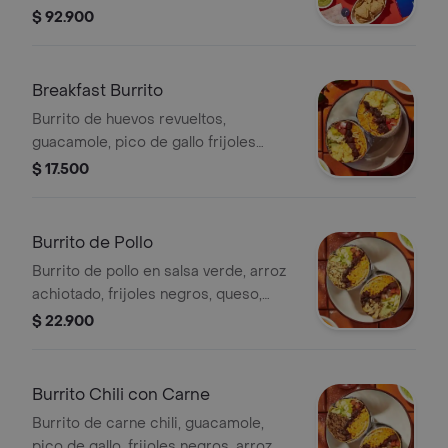
$ 92.900
Breakfast Burrito
Burrito de huevos revueltos,
guacamole, pico de gallo frijoles
negros, arroz achiote, lechuga, queso
$ 17.500
y salsa verde Burritos & Co.
Burrito de Pollo
Burrito de pollo en salsa verde, arroz
achiotado, frijoles negros, queso,
guacamole, pico de gallo, lechuga y
$ 22.900
salsa verde.
Burrito Chili con Carne
Burrito de carne chili, guacamole,
pico de gallo, frijoles negros, arroz