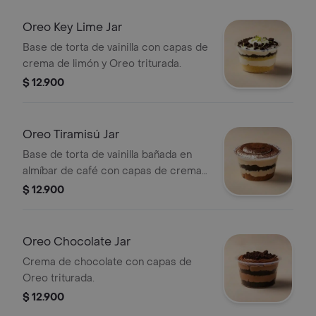
Oreo Key Lime Jar
Base de torta de vainilla con capas de
crema de limón y Oreo triturada.
$ 12.900
Oreo Tiramisú Jar
Base de torta de vainilla bañada en
almíbar de café con capas de crema
de tiramisú y Oreo.
$ 12.900
Oreo Chocolate Jar
Crema de chocolate con capas de
Oreo triturada.
$ 12.900