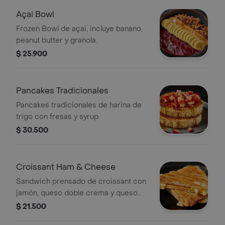
Açai Bowl
Frozen Bowl de açai, incluye banano,
peanut butter y granola.
$ 25.900
Pancakes Tradicionales
Pancakes tradicionales de harina de
trigo con fresas y syrup.
$ 30.500
Croissant Ham & Cheese
Sandwich prensado de croissant con
jamón, queso doble crema y queso
cheddar.
$ 21.500