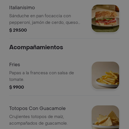
Italianísimo
Sánduche en pan focaccia con
pepperoni, jamón de cerdo, queso
mozzarella, tomate, lechuga y alioli.
$ 29.500
Acompañamientos
Fries
Papas a la francesa con salsa de
tomate.
$ 9900
Totopos Con Guacamole
Crujientes totopos de maíz,
acompañados de guacamole.