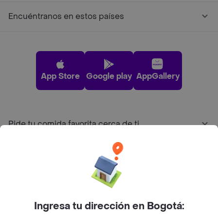
Encuéntranos en estos países
App Store
Google play
AppGallery
Pide tu comida favorita cerca de ti
Categorías
Únete a Rappi
Ingresa tu dirección en Bogotá:
Sobre Rappi