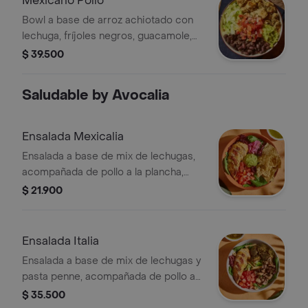
Mexicano Pollo
Bowl a base de arroz achiotado con
lechuga, fríjoles negros, guacamole,
pollo a las hierbas y pico de gallo.
$ 39.500
Saludable by Avocalia
Ensalada Mexicalia
Ensalada a base de mix de lechugas,
acompañada de pollo a la plancha,
tomate chonto, cebolla encurtida con
$ 21.900
trocitos de jalapeño, totopos,
guacamole y cilantro. Recomendada
con vinagreta Jalapeños.
Ensalada Italia
Ensalada a base de mix de lechugas y
pasta penne, acompañada de pollo a
la plancha, brócoli rostizado, tomate
$ 35.500