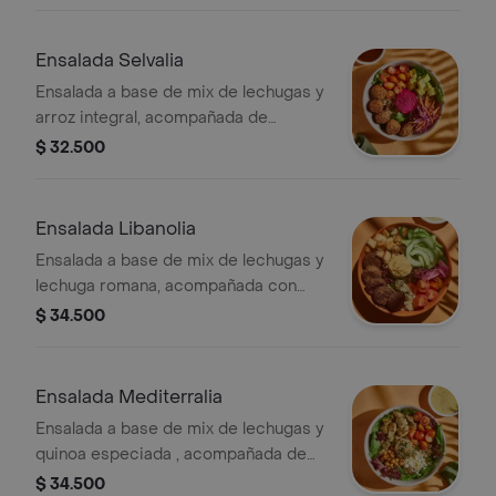
chonto y galletas de parmesano.
Recomendada con vinagreta Pesto.
Ensalada Selvalia
Ensalada a base de mix de lechugas y
arroz integral, acompañada de
albóndigas de berenjena (5 unds),
$ 32.500
tomate cherry, mix repollo y zanahoria,
aguacate y dip de remolacha.
Recomendada con vinagreta
Ensalada Libanolia
Balsámica
Ensalada a base de mix de lechugas y
lechuga romana, acompañada con
falafel (5 unds), hummus de garbanzo,
$ 34.500
queso feta, tomate cherry, pepino,
crutones y cebolla encurtida con
trocitos de jalapeño. Recomendada
Ensalada Mediterralia
con vinagreta Libanesa.
Ensalada a base de mix de lechugas y
quinoa especiada , acompañada de
pollo a las hierbas, tomate cherry,
$ 34.500