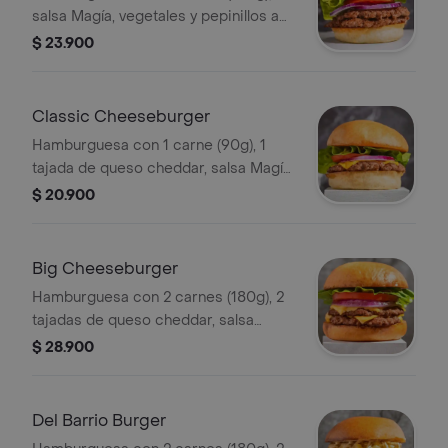
salsa Magía, vegetales y pepinillos a
elección.
$ 23.900
Classic Cheeseburger
Hamburguesa con 1 carne (90g), 1
tajada de queso cheddar, salsa Magía,
vegetales y pepinillos a elección.
$ 20.900
Big Cheeseburger
Hamburguesa con 2 carnes (180g), 2
tajadas de queso cheddar, salsa
Magía, vegetales y pepinillos a
$ 28.900
elección.
Del Barrio Burger