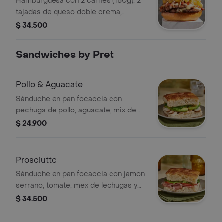
Hamburguesa con 2 carnes (180g), 2
tajadas de queso doble crema,
tocineta crocante, piña, papitas
$ 34.500
fósforito y salsa Barrio.
Sandwiches by Pret
Pollo & Aguacate
Sánduche en pan focaccia con
pechuga de pollo, aguacate, mix de
lechugas y alioli.
$ 24.900
Prosciutto
Sánduche en pan focaccia con jamon
serrano, tomate, mex de lechugas y
alioli.
$ 34.500