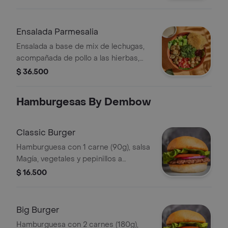
queso feta, dip de berenjena y
garbanzos crocantes. Recomendada
con vinagreta Mediterránea.
Ensalada Parmesalia
Ensalada a base de mix de lechugas,
acompañada de pollo a las hierbas,
kale picado, tomate chonto, aguacate,
$ 36.500
galletas de parmesano y crutones.
Recomendada con vinagreta César.
Hamburgesas By Dembow
Classic Burger
Hamburguesa con 1 carne (90g), salsa
Magía, vegetales y pepinillos a
elección.
$ 16.500
Big Burger
Hamburguesa con 2 carnes (180g),