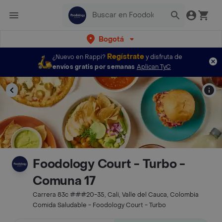
Bogotá
Regístrate
¿Nuevo en Rappi?
y disfruta de
envíos gratis por semanas
Aplican TyC
Foodology Court - Turbo -
Comuna 17
Carrera 83c ###20-35, Cali, Valle del Cauca, Colombia
Comida Saludable - Foodology Court - Turbo