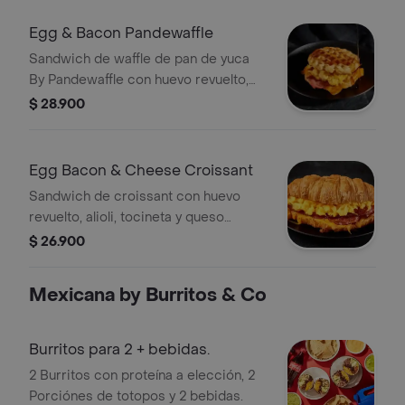
Egg & Bacon Pandewaffle
Sandwich de waffle de pan de yuca
By Pandewaffle con huevo revuelto,
queso cheddar, tocineta crocante y
$ 28.900
maple syrup.
Egg Bacon & Cheese Croissant
Sandwich de croissant con huevo
revuelto, alioli, tocineta y queso
cheddar.
$ 26.900
Mexicana by Burritos & Co
Burritos para 2 + bebidas.
2 Burritos con proteína a elección, 2
Porciónes de totopos y 2 bebidas.