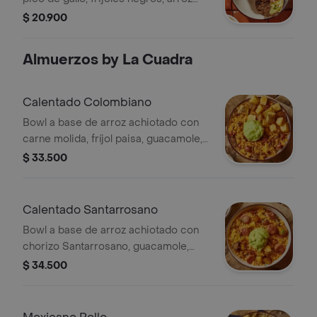
achiote, lechuga, queso y salsa verde
$ 20.900
Burritos & Co.
Almuerzos by La Cuadra
Calentado Colombiano
Bowl a base de arroz achiotado con
carne molida, fríjol paisa, guacamole,
papa y un toque de cilantro.
$ 33.500
Calentado Santarrosano
Bowl a base de arroz achiotado con
chorizo Santarrosano, guacamole,
papa, madurito y un toque de cilantro.
$ 34.500