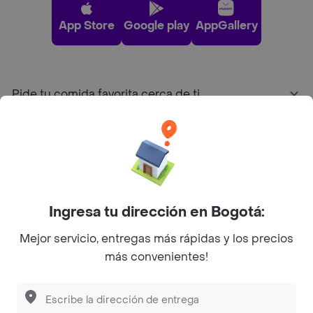
App Store
Google play
AppGallery
Pide tu comida favorita cerca de ti
Categorías
Únete a Rappi
Ingresa tu dirección en Bogotá:
Sobre Rappi
Mejor servicio, entregas más rápidas y los precios
más convenientes!
Facebook
Twitter
Instagram
©
2026
Rappi Inc. All rights reserved.