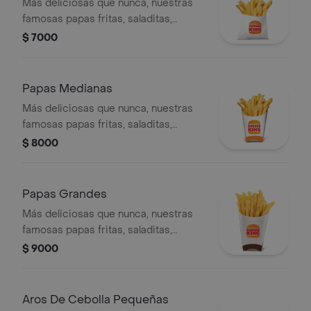
Más deliciosas que nunca, nuestras
famosas papas fritas, saladitas,
doradas por fuera y suaves por
$ 7000
dentro.
Papas Medianas
Más deliciosas que nunca, nuestras
famosas papas fritas, saladitas,
doradas por fuera y suaves por
$ 8000
dentro
Papas Grandes
Más deliciosas que nunca, nuestras
famosas papas fritas, saladitas,
doradas por fuera y suaves por
$ 9000
dentro.
Aros De Cebolla Pequeñas