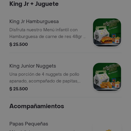
King Jr + Juguete
con cualquiera de nuestras deliciosas
salsas.
King Jr Hamburguesa
Disfruta nuestro Menú infantil con
Hamburguesa de carne de res 48gr a
la parrilla, queso americano, ketchup,
$ 25.500
mostaza y pepinillos. Acompañado de
Papitas, bebida a elección y juguete
King Junior Nuggets
Una porción de 4 nuggets de pollo
apanado, acompañado de papitas,
bebida a elección y juguete de
$ 25.500
colección
Acompañamientos
Papas Pequeñas