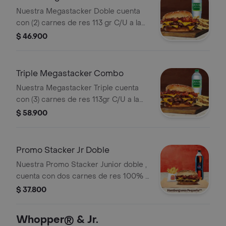
Bebida Pet de 400ml a tu eleccion.
Nuestra Megastacker Doble cuenta
con (2) carnes de res 113 gr C/U a la
parrilla, queso, tocineta crujiente y
$ 46.900
deliciosa salsa stacker sobre un pan
con ajonjolí tostado + (1) porción
mediana de 82gr de papas + (1)
Triple Megastacker Combo
Bebida Pet de 400ml a tu eleccion.
Nuestra Megastacker Triple cuenta
con (3) carnes de res 113gr C/U a la
parrilla, queso, abundante tocineta
$ 58.900
crujiente y deliciosa salsa stacker
sobre un pan con ajonjolí tostado
perfectamente + (1) porción mediana
Promo Stacker Jr Doble
de 82gr de papas + (1) Bebida Pet de
Nuestra Promo Stacker Junior doble ,
400ml a tu eleccion.
cuenta con dos carnes de res 100% a
la parrilla de 48g c/u, tocineta, queso
$ 37.800
derretido, salsa Stacker sobre un pan
con ajonjolí tostado + (1) Bebida Pet
Whopper® & Jr.
de 400ml y (1) Proción pequeña de