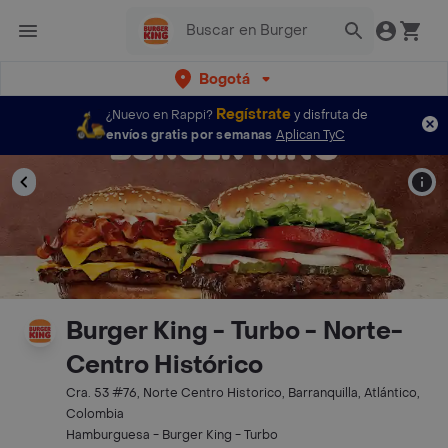
Bogotá
Regístrate
¿Nuevo en Rappi?
y disfruta de
envíos gratis por semanas
Aplican TyC
Burger King - Turbo - Norte-
Centro Histórico
Cra. 53 #76, Norte Centro Historico, Barranquilla, Atlántico,
Colombia
Hamburguesa - Burger King - Turbo