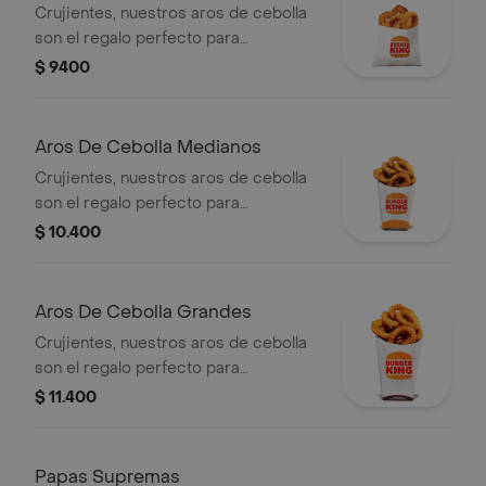
Crujientes, nuestros aros de cebolla
son el regalo perfecto para
sumergirse con alguna denuestras
$ 9400
deliciosas salsas.
Aros De Cebolla Medianos
Crujientes, nuestros aros de cebolla
son el regalo perfecto para
sumergirse con alguna denuestras
$ 10.400
deliciosas salsas.
Aros De Cebolla Grandes
Crujientes, nuestros aros de cebolla
son el regalo perfecto para
sumergirse con alguna denuestras
$ 11.400
deliciosas salsas.
Papas Supremas