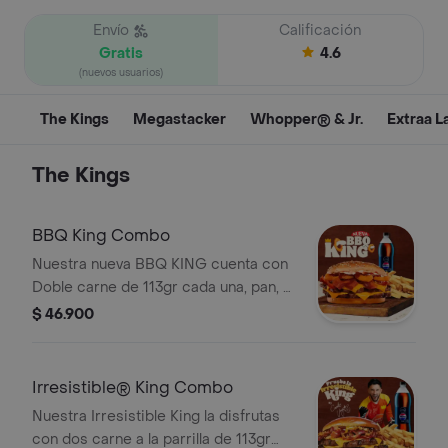
Envío
Calificación
Gratis
4.6
(nuevos usuarios)
The Kings
Megastacker
Whopper® & Jr.
Extraa L
The Kings
BBQ King Combo
Nuestra nueva BBQ KING cuenta con
Doble carne de 113gr cada una, pan, 4
lascas de queso americano, 3 medias
$ 46.900
lascas de tocino, 4 aros de cebolla
crujiente, salsa BBQ 14 g en espiral y
mayonesa 21 g. Una mordida y
Irresistible® King Combo
entenderás por qué estos aros de
Nuestra Irresistible King la disfrutas
cebolla son únicos en Colombia.
con dos carne a la parrilla de 113gr