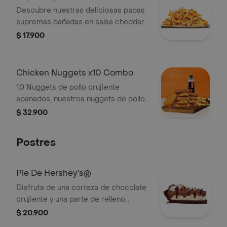
Descubre nuestras deliciosas papas
supremas bañadas en salsa cheddar y
trocitos de tocino crujiente.
$ 17.900
Chicken Nuggets x10 Combo
10 Nuggets de pollo crujiente
apanados, nuestros nuggets de pollo
son tiernos y jugosos por dentro,
$ 32.900
empanizados con el sazón de la casa,
y son perfectos para acompañarlos
Postres
con cualquiera de nuestras deliciosas
salsas. Con papas a la francesa y tu
bebida favorita!
Pie De Hershey's®
Disfruta de una corteza de chocolate
crujiente y una parte de relleno
cremoso de chocolate, adornado con
$ 20.900
un delicioso relleno de chocolate