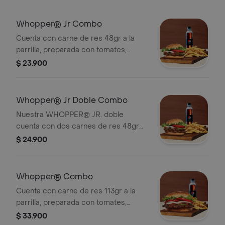
(75gr) de nuestras incomparables
papas.
Whopper® Jr Combo
Cuenta con carne de res 48gr a la
parrilla, preparada con tomates,
lechuga recién cortada, mayonesa,
$ 23.900
pepinillos, cebollas en rodajas y
cremosa mayonesa sobre un pan con
ajonjolí tostado perfectamente. Con
Whopper® Jr Doble Combo
papas a la francesa y tu bebida
Nuestra WHOPPER® JR. doble
favorita!
cuenta con dos carnes de res 48gr
c/u a la parrilla, con tomates, lechuga,
$ 24.900
mayonesa, pepinillos y cebolla sobre
un pan con ajonjolí tostado. Con
papas a la francesa y tu bebida
Whopper® Combo
favorita!
Cuenta con carne de res 113gr a la
parrilla, preparada con tomates,
lechuga recién cortada, mayonesa,
$ 33.900