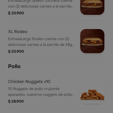
ExtraaaLargo Queso Tocineta cuenta
con (2) deliciosas carnes a la parrilla
de 48gr, con (2) lascas de queso
$ 20.900
americano derretido, tocineta
crujiente , salsa BBQ , sobre un pan
tostado con ajonjolí .
XL Rodeo
ExtraaaLargo Rodeo cuenta con (2)
deliciosas carnes a la parrilla de 48gr
,con (2) lascas de queso americano
$ 20.900
derretido, encima 3 aros de cebolla
fritos, salsa BBQ , sobre un pan
Pollo
tostado con ajonjolí .
Chicken Nuggets x10
10 Nuggets de pollo crujiente
apanados, nuestros nuggets de pollo
son tiernos y jugosos por dentro,
$ 28.900
empanizados con el sazón de la casa,
y son perfectos para acompañarlos