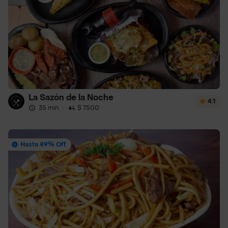
La Sazón de la Noche
4.1
35 min
·
$ 7500
Hasta 49% Off