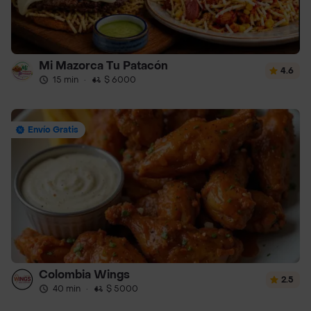
Mi Mazorca Tu Patacón
4.6
15 min
·
$ 6000
Envío Gratis
Colombia Wings
2.5
40 min
·
$ 5000