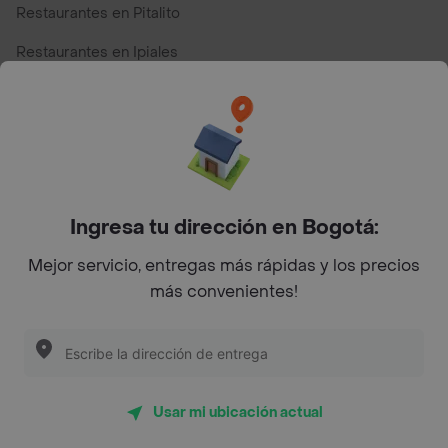
Restaurantes en Pitalito
Restaurantes en Ipiales
Restaurantes en San Andres
Restaurantes cerca de mi para pedir Comida a Domicilio -
Top Marcas y Cadenas de Restaurantes
Ingresa tu dirección en Bogotá:
Encuéntranos en estos países
Mejor servicio, entregas más rápidas y los precios
más convenientes!
App Store
Google play
AppGallery
Usar mi ubicación actual