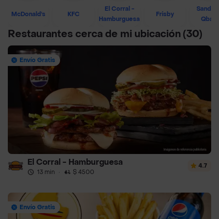
El Corral -
Sandwi
McDonald's
KFC
Frisby
Hamburguesa
Qban
Restaurantes cerca de mi ubicación
(30)
Envío Gratis
El Corral - Hamburguesa
4.7
13 min
·
$ 4500
Envío Gratis