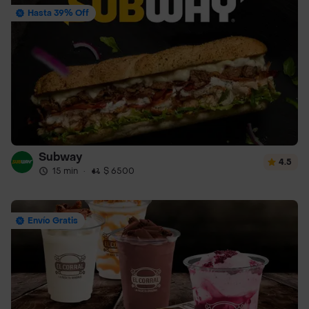
Hasta 39% Off
Subway
4.5
15 min
·
$ 6500
Envío Gratis