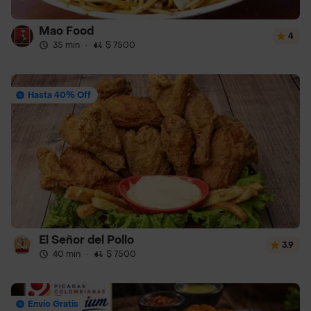
Mao Food
4
35 min
·
$ 7500
Hasta 40% Off
El Señor del Pollo
3.9
40 min
·
$ 7500
Envío Gratis