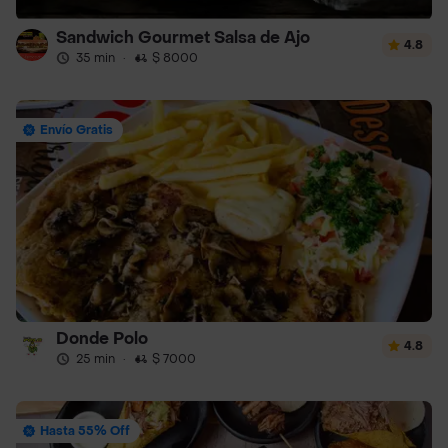
Sandwich Gourmet Salsa de Ajo
4.8
35 min
·
$ 8000
Envío Gratis
Donde Polo
4.8
25 min
·
$ 7000
Hasta 55% Off