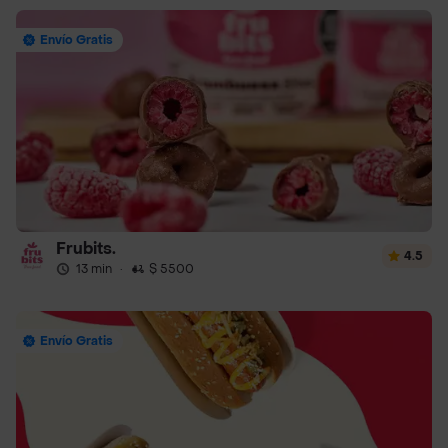
Envío Gratis
Frubits.
4.5
13 min
·
$ 5500
Envío Gratis