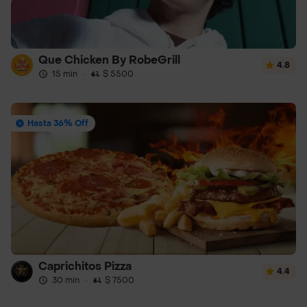
Que Chicken By RobeGrill
4.8
15 min
·
$ 5500
Hasta 36% Off
Caprichitos Pizza
4.4
30 min
·
$ 7500