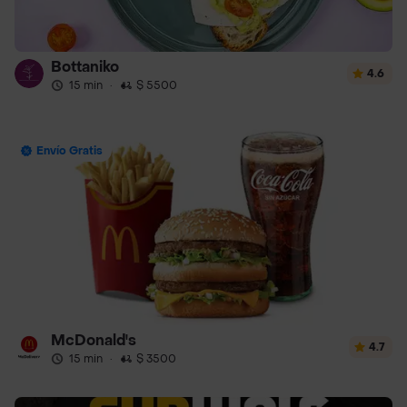
Bottaniko
4.6
15 min
·
$ 5500
Envío Gratis
McDonald's
4.7
15 min
·
$ 3500