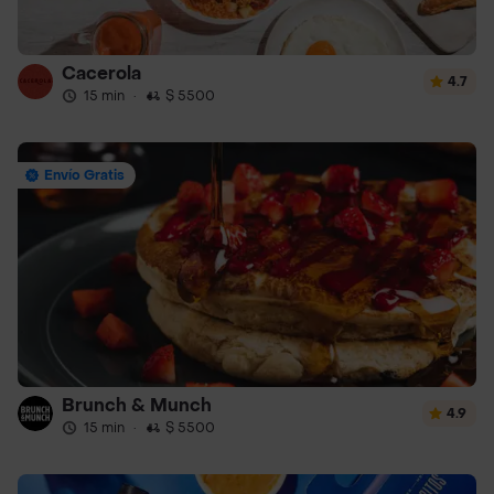
Cacerola
4.7
15 min
·
$ 5500
Envío Gratis
Brunch & Munch
4.9
15 min
·
$ 5500