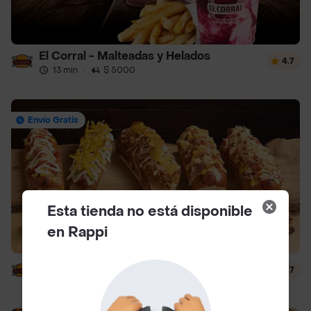
El Corral - Malteadas y Helados
4.7
13 min
·
$ 5000
Envío Gratis
Esta tienda no está disponible
en Rappi
El Corral - Vaqueros
4.7
13 min
·
$ 5000