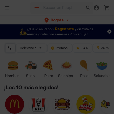
Bogotá
Regístrate
¿Nuevo en Rappi?
y disfruta de
envíos gratis por semanas
Aplican TyC
Relevancia
Promos
+ 4.5
35 mins
Hamburguesa
Sushi
Pizza
Salchipapas
Pollo
Saludable
¡Los 10 más elegidos!