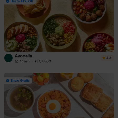
Hasta 41% Off
Avocalia
4.8
13 min
·
$ 5500
Envío Gratis