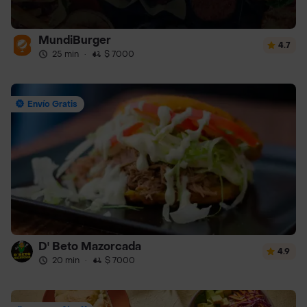
MundiBurger
4.7
25 min
·
$ 7000
Envío Gratis
D' Beto Mazorcada
4.9
20 min
·
$ 7000