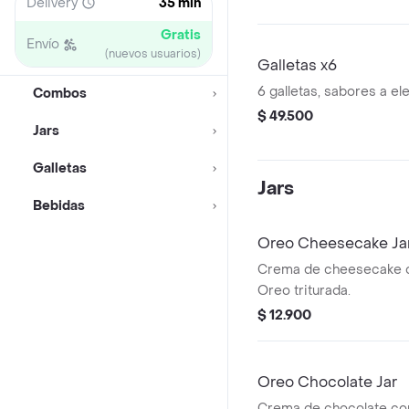
Delivery
35 min
Gratis
Envío
(nuevos usuarios)
Galletas x6
6 galletas, sabores a el
Combos
$ 49.500
Jars
Galletas
Jars
Bebidas
Oreo Cheesecake Ja
Crema de cheesecake 
Oreo triturada.
$ 12.900
Oreo Chocolate Jar
Crema de chocolate co