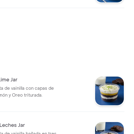
ime Jar
ta de vainilla con capas de
món y Oreo triturada.
Leches Jar
a de vainilla bañada en tres