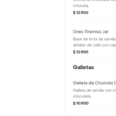
triturada.
$ 12.900
Oreo Tiramisú Jar
Base de torta de vainill
almíbar de café con ca
Oreo triturada.
$ 12.900
Galletas
Galleta de Chuncks 
Galleta de vainilla con 
chocolate.
$ 10.900