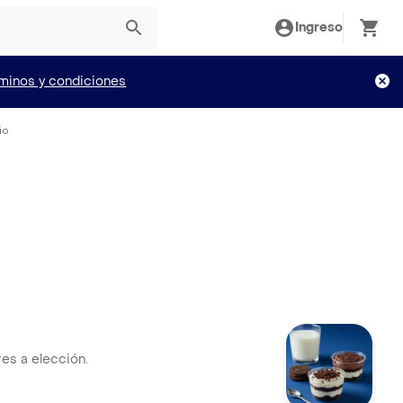
Ingreso
minos y condiciones
io
res a elección.