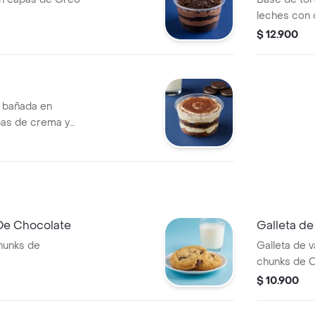
leches con 
$ 12.900
a bañada en
pas de crema y
De Chocolate
Galleta d
chunks de
Galleta de v
chunks de O
$ 10.900