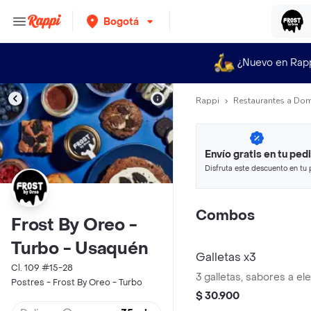
Bogotá
¿Nuevo en Rap
Rappi
Restaurantes a Dom
Envío gratis en tu ped
Disfruta este descuento en tu 
en minutos.
Combos
Frost By Oreo -
Turbo - Usaquén
Galletas x3
Cl. 109 #15-28
3 galletas, sabores a el
Postres - Frost By Oreo - Turbo
$ 30.900