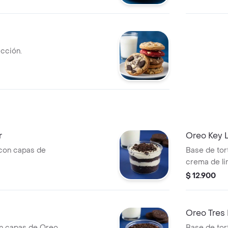
ección.
r
Oreo Key L
con capas de
Base de tor
crema de li
$ 12.900
Oreo Tres 
n capas de Oreo
Base de tort