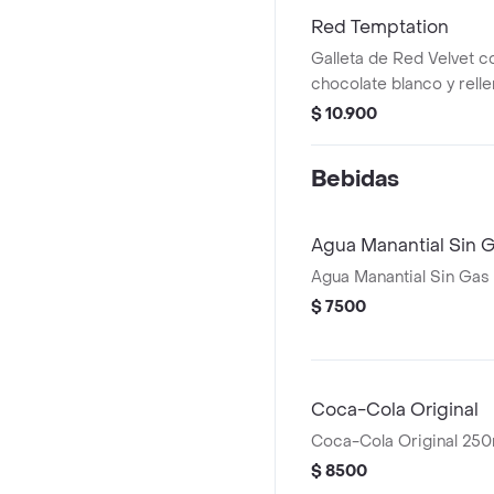
Red Temptation
Galleta de Red Velvet c
chocolate blanco y rell
Cheesecake.
$ 10.900
Bebidas
Agua Manantial Sin 
Agua Manantial Sin Gas
$ 7500
Coca-Cola Original
Coca-Cola Original 250
$ 8500