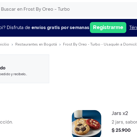
Registrarme
pi?
Disfruta de
envíos gratis por semanas
Tér
icilio
Restaurantes en Bogotá
Frost By Oreo - Turbo - Usaquén a Domicil
ido
pedido y recíbelo
Jars x2
ección.
2 jars, sabo
$ 25.900