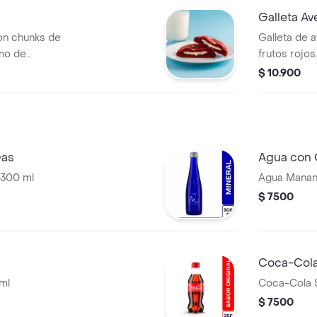
Galleta Av
on chunks de
Galleta de 
eno de
frutos rojos
$ 10.900
Gas
Agua con
 300 ml
Agua Manan
$ 7500
Coca-Cola
ml
Coca-Cola 
$ 7500