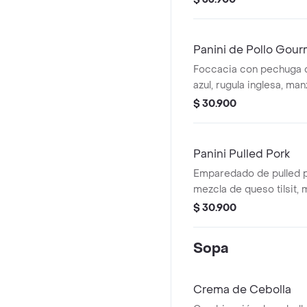
Panini de Pollo Gou
Foccacia con pechuga d
azul, rugula inglesa, ma
almendras en laminas, c
$ 30.900
ranch y reducción de b
Panini Pulled Pork
Emparedado de pulled p
mezcla de queso tilsit,
caramelizada y rugula.
$ 30.900
Sopa
Crema de Cebolla