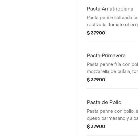
parmesano.
Pasta Amatricciana
Pasta penne salteada co
rostizada, tomate cherr
albahaca genovesa, fina
$ 37.900
napolitana con un toqu
queso parmesano.
Pasta Primavera
Pasta penne fría con po
mozzarella de búfala, to
albahaca genovesa, tom
$ 37.900
y reducción de balsámi
Pasta de Pollo
Pasta penne con pollo, 
queso parmesano y alb
$ 37.900