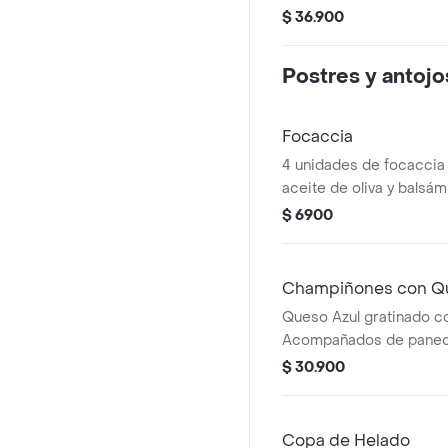
acompañada de 2 paneci
$ 36.900
Postres y antojo
Focaccia
4 unidades de focaccia
aceite de oliva y balsám
$ 6900
Champiñones con Qu
Queso Azul gratinado c
Acompañados de panecil
$ 30.900
Copa de Helado