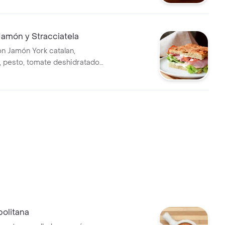
Jamón y Stracciatela
n Jamón York catalan,
a, pesto, tomate deshidratado,
uga.
olitana