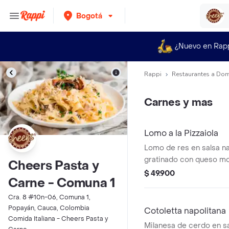
Bogotá
¿Nuevo en Rap
Rappi
Restaurantes a Dom
Carnes y mas
Lomo a la Pizzaiola
Lomo de res en salsa na
gratinado con queso mo
Cheers Pasta y
parmesano, sobre fetucc
$ 49.900
Carne - Comuna 1
champiñones y rúgula.
Cra. 8 #10n-06, Comuna 1,
Popayán, Cauca, Colombia
Cotoletta napolitana
Comida Italiana - Cheers Pasta y
Milanesa de cerdo en sa