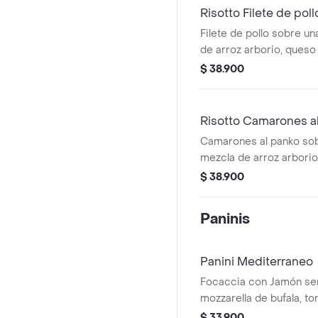
Risotto Filete de poll
Filete de pollo sobre 
de arroz arborio, ques
champiñones frescos.
$ 38.900
Risotto Camarones a
Camarones al panko so
mezcla de arroz arborio
parmesano y champiñon
$ 38.900
Paninis
Panini Mediterraneo
Focaccia con Jamón se
mozzarella de bufala, t
rugula inglesa y reducc
$ 33.900