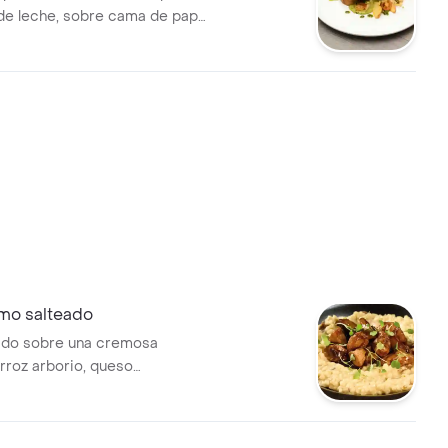
de leche, sobre cama de papa
mate cherry, finalizada con
spy
omo salteado
ado sobre una cremosa
rroz arborio, queso
y champiñones frescos.