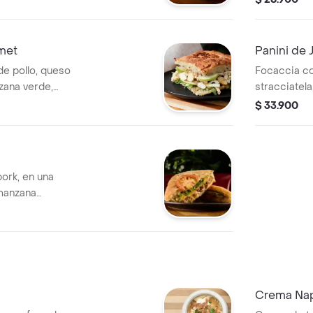
rmet
Panini de 
e pollo, queso
Focaccia co
nzana verde,
stracciatel
rema agria, salsa
mix de lech
$ 33.900
alsámico.
ork, en una
 manzana
Crema Nap