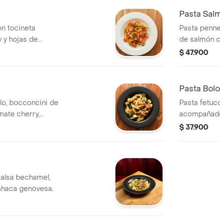
Pasta Sal
n tocineta
Pasta penne
y y hojas de
de salmón c
lizada en salsa
tocineta, a
$ 47.900
e de peperoncino y
Pasta Bol
llo, bocconcini de
Pasta fetuc
mate cherry,
acompañado
ates secos, pesto
albahaca ge
$ 37.900
co.
salsa bechamel,
ahaca genovesa.