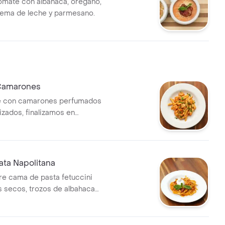
mate con albahaca, orégano,
rema de leche y parmesano.
Camarones
e con camarones perfumados
izados, finalizamos en
 con salsa napolitana con
eche y queso parmesano.
ata Napolitana
re cama de pasta fetuccini
 secos, trozos de albahaca
alsa napolitana con crema de
so parmesno.