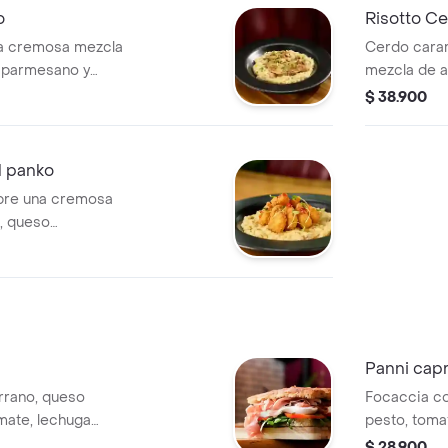
o
Risotto C
una cremosa mezcla
Cerdo cara
o parmesano y
mezcla de a
parmesano 
$ 38.900
l panko
bre una cremosa
, queso
es frescos.
Panni cap
rrano, queso
Focaccia co
omate, lechuga
pesto, tomat
ión de balsámico.
reducción d
$ 28.900