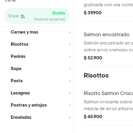
Carne
gratinada con una comb
mozzarella y parmesan
$ 39.900
Gratis
Envío
papas rústicas y ensala
(nuevos usuarios)
inglesa y tomate cherry
Carnes y mas
junto con papas rústica
Salmon encostrado
Salmón encostrado en aj
Risottos
sobre arroz cremoso co
Paninis
champiñones y queso p
$ 52.900
Sopa
Risottos
Pasta
Lasagnas
Risotto Salmon Croc
Salmon crocante sobre
Postres y antojos
mezcla de arroz arborio
parmesano y champiñon
$ 45.900
Ensaladas