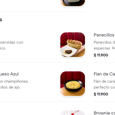
llos de ajo.
s
Panecillos
 servidas con
Panecillos 
ico.
especias. P
comidas.
$ 11.900
eso Azul
Flan de C
on champiñones.
Flan de car
los de ajo.
perfecto co
$ 11.900
Brownie c