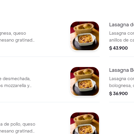
Lasagna d
ognesa, queso
Lasagna con
mesano gratinado.
anillos de c
llos de ajo.
queso parm
$ 43.900
Lasagna B
ne desmechada,
Lasagna con
s mozzarella y
bolognesa, 
 2 panecillos de
parmesano 
$ 36.900
panecillos d
a de pollo, queso
mesano gratinado.