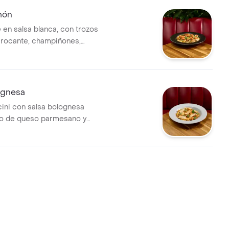
món
 en salsa blanca, con trozos
rocante, champiñones,
ceitunas y albahaca genovesa.
ognesa
cini con salsa bolognesa
 de queso parmesano y
novesa.