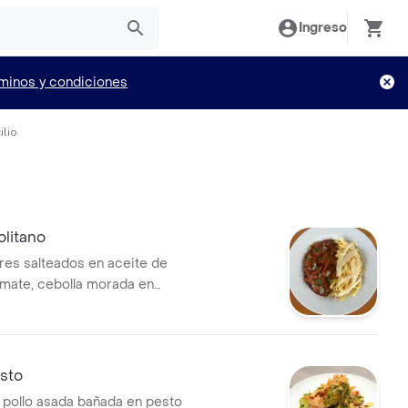
Ingreso
minos y condiciones
ilio
litano
res salteados en aceite de
tomate, cebolla morada en
bahaca genovesa, finalizado
politana y acompañado de
l burro con queso
.
esto
pollo asada bañada en pesto