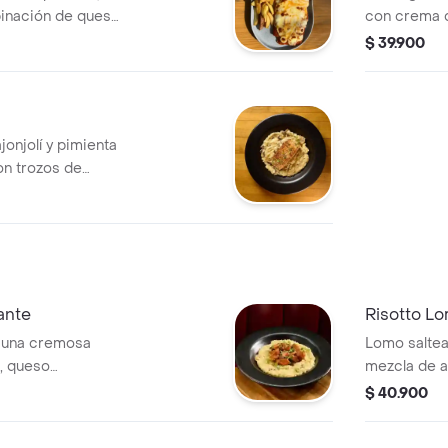
inación de queso
con crema 
o; acompañada de
rustica y to
$ 39.900
da de rugula
cebolla cri
 en salsa ranch
s.
onjolí y pimienta
n trozos de
armesano.
ante
Risotto L
 una cremosa
Lomo salte
, queso
mezcla de a
es frescos.
parmesano 
$ 40.900