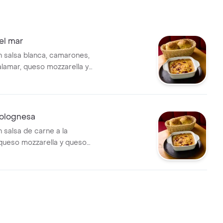
el mar
 salsa blanca, camarones,
alamar, queso mozzarella y
esano gratinado.
olognesa
 salsa de carne a la
queso mozzarella y queso
gratinado. Acompañada de 2
e ajo.