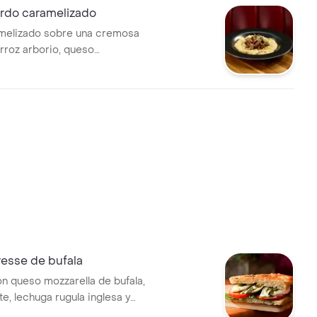
erdo caramelizado
melizado sobre una cremosa
rroz arborio, queso
y champiñones frescos.
resse de bufala
n queso mozzarella de bufala,
e, lechuga rugula inglesa y
e balsámico.