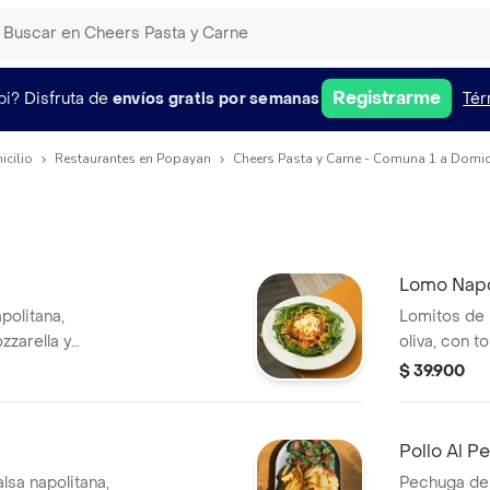
Registrarme
pi?
Disfruta de
envíos gratis por semanas
Tér
icilio
Restaurantes en Popayan
Cheers Pasta y Carne - Comuna 1 a Domic
Lomo Napo
politana,
Lomitos de 
zzarella y
oliva, con 
ini alfredo con
cascos y al
$ 39.900
en salsa na
fetuccine a
parmessano
Pollo Al P
lsa napolitana,
Pechuga de 