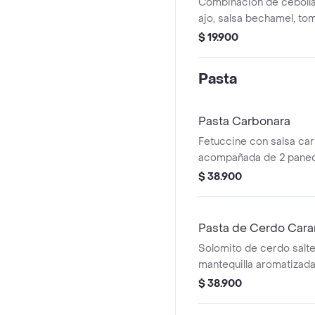
Combinación de ceboll
ajo, salsa bechamel, tom
brandy.
$ 19.900
Pasta
Pasta Carbonara
Fetuccine con salsa car
acompañada de 2 paneci
$ 38.900
Pasta de Cerdo Cara
Solomito de cerdo salt
mantequilla aromatizada
hongos silvestres, final
$ 38.900
de balsámico y crema d
corona de fetuccini alf