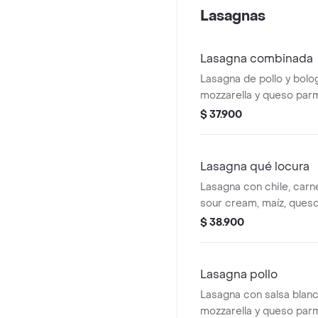
Lasagnas
Lasagna combinada
Lasagna de pollo y bol
mozzarella y queso par
acompañada de 2 paneci
$ 37.900
Lasagna qué locura
Lasagna con chile, car
sour cream, maíz, queso
parmesano gratinados, y
$ 38.900
ajo.
Lasagna pollo
Lasagna con salsa blanc
mozzarella y queso par