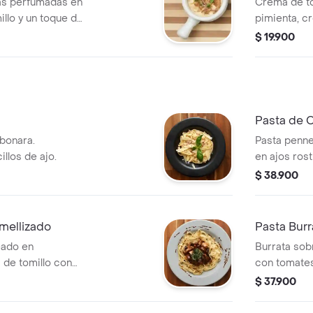
as perfumadas en
Crema de to
illo y un toque de
pimienta, c
$ 19.900
Pasta de 
bonara.
Pasta penn
llos de ajo.
en ajos rost
mantequilla
$ 38.900
crema de l
mellizado
Pasta Burr
eado en
Burrata sob
 de tomillo con
con tomates
izada en reducción
genovesa, s
$ 37.900
e leche sobre
leche y que
redo con queso