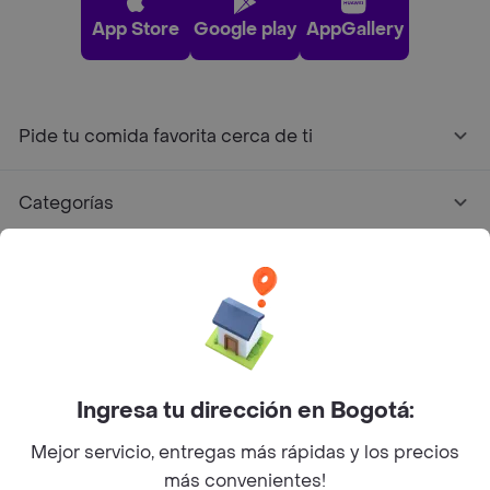
App Store
Google play
AppGallery
Pide tu comida favorita cerca de ti
Categorías
Únete a Rappi
Sobre Rappi
Facebook
Twitter
Instagram
Ingresa tu dirección en Bogotá:
Mejor servicio, entregas más rápidas y los precios
©
2026
Rappi Inc. All rights reserved.
más convenientes!