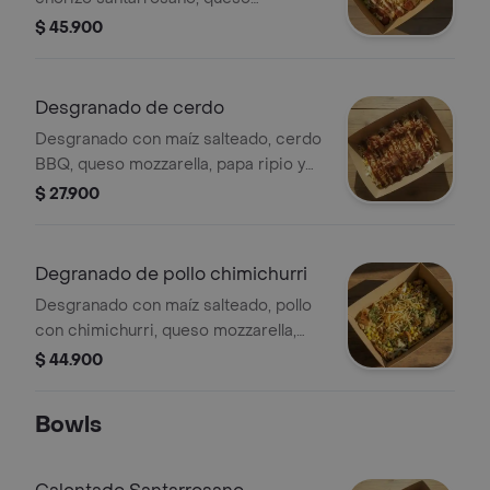
mozzarella, papa ripio y salsa de la
$ 45.900
casa.
Desgranado de cerdo
Desgranado con maíz salteado, cerdo
BBQ, queso mozzarella, papa ripio y
alioli.
$ 27.900
Degranado de pollo chimichurri
Desgranado con maíz salteado, pollo
con chimichurri, queso mozzarella,
lechuga, papa ripio y alioli.
$ 44.900
Bowls