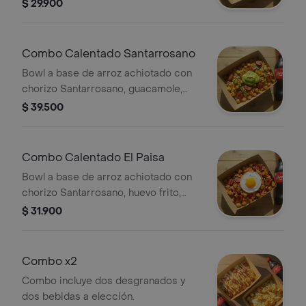
alioli y papa ripio y bebida a elección.
$ 29.900
Combo Calentado Santarrosano
Bowl a base de arroz achiotado con
chorizo Santarrosano, guacamole,
papa, madurito y un toque de cilantro
$ 39.500
y bebida a elección.
Combo Calentado El Paisa
Bowl a base de arroz achiotado con
chorizo Santarrosano, huevo frito,
fríjol paisa, papa, madurito, y salsa
$ 31.900
criolla de la casa y bebida a elección.
Combo x2
Combo incluye dos desgranados y
dos bebidas a elección.