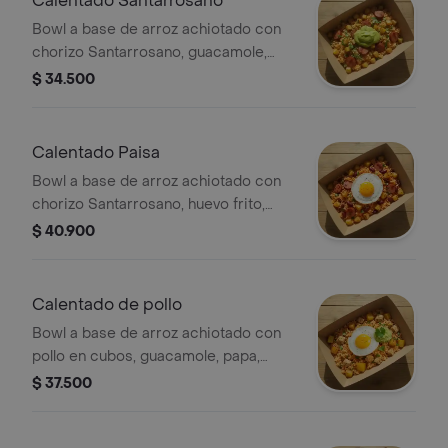
Calentado Santarrosano
Bowl a base de arroz achiotado con
chorizo Santarrosano, guacamole,
papa, madurito y un toque de cilantro.
$ 34.500
Calentado Paisa
Bowl a base de arroz achiotado con
chorizo Santarrosano, huevo frito,
fríjol paisa, papa, madurito, y salsa
$ 40.900
criolla de la casa.
Calentado de pollo
Bowl a base de arroz achiotado con
pollo en cubos, guacamole, papa,
madurito y un toque de cilantro.
$ 37.500