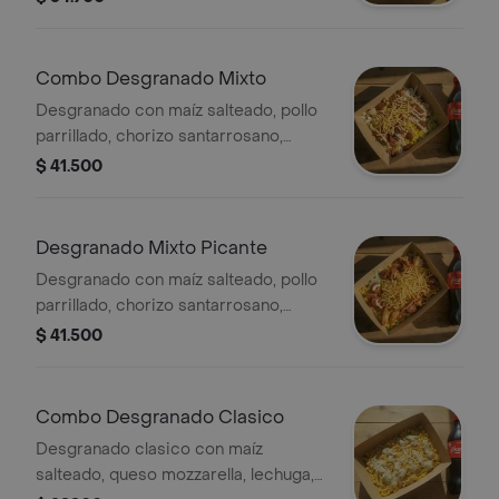
Combo Desgranado Mixto
Desgranado con maíz salteado, pollo
parrillado, chorizo santarrosano,
queso mozzarella, lechuga, papa ripio,
$ 41.500
alioli y salsa de la casa y bebida a
elección.
Desgranado Mixto Picante
Desgranado con maíz salteado, pollo
parrillado, chorizo santarrosano,
queso mozzarella, lechuga, papa ripio,
$ 41.500
alioli y salsa habanero y bebida a
elección.
Combo Desgranado Clasico
Desgranado clasico con maíz
salteado, queso mozzarella, lechuga,