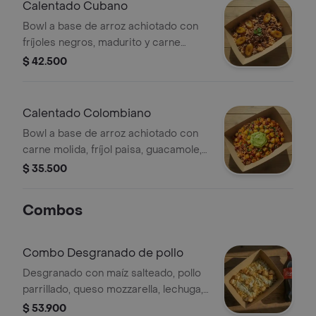
Calentado Cubano
Bowl a base de arroz achiotado con
fríjoles negros, madurito y carne
molida. Recomendado con adición de
$ 42.500
guacamole.
Calentado Colombiano
Bowl a base de arroz achiotado con
carne molida, fríjol paisa, guacamole,
papa y un toque de cilantro.
$ 35.500
Combos
Combo Desgranado de pollo
Desgranado con maíz salteado, pollo
parrillado, queso mozzarella, lechuga,
papa ripio y salsa verde y bebida a
$ 53.900