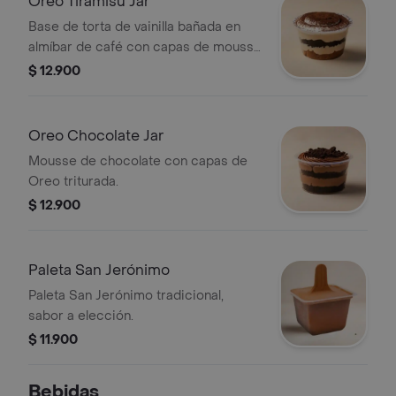
Oreo Tiramisú Jar
Base de torta de vainilla bañada en
almíbar de café con capas de mousse
de tiramisú y Oreo.
$ 12.900
Oreo Chocolate Jar
Mousse de chocolate con capas de
Oreo triturada.
$ 12.900
Paleta San Jerónimo
Paleta San Jerónimo tradicional,
sabor a elección.
$ 11.900
Bebidas