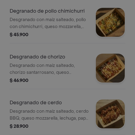
Degranado de pollo chimichurri
Desgranado con maíz salteado, pollo
con chimichurri, queso mozzarella,
lechuga, papa ripio y alioli.
$ 45.900
Desgranado de chorizo
Desgranado con maíz salteado,
chorizo santarrosano, queso
mozzarella, lechuga, papa ripio y salsa
$ 46.900
de la casa.
Desgranado de cerdo
Desgranado con maíz salteado, cerdo
BBQ, queso mozzarella, lechuga, papa
ripio y alioli.
$ 28.900