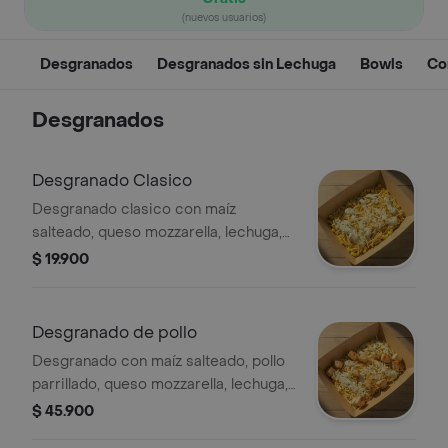
(nuevos usuarios)
Desgranados
Desgranados sin Lechuga
Bowls
Co
Desgranados
Desgranado Clasico
Desgranado clasico con maíz
salteado, queso mozzarella, lechuga,
alioli y papa ripio.
$ 19.900
Desgranado de pollo
Desgranado con maíz salteado, pollo
parrillado, queso mozzarella, lechuga,
papa ripio y salsa verde.
$ 45.900