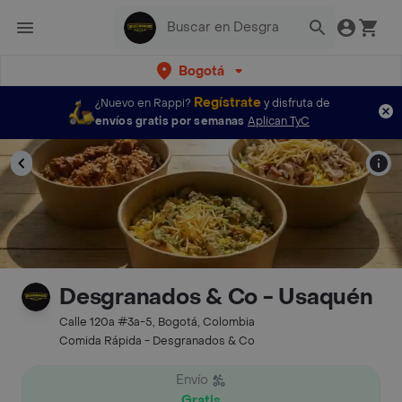
Bogotá
Regístrate
¿Nuevo en Rappi?
y disfruta de
envíos gratis por semanas
Aplican TyC
Desgranados & Co - Usaquén
Calle 120a #3a-5, Bogotá, Colombia
Comida Rápida - Desgranados & Co
Envío
Gratis