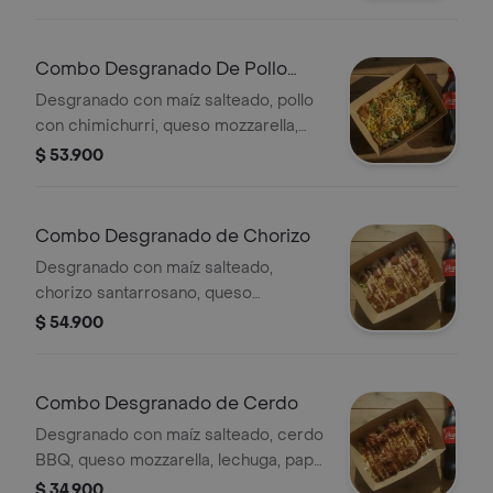
elección.
Combo Desgranado De Pollo
Chimichurri
Desgranado con maíz salteado, pollo
con chimichurri, queso mozzarella,
lechuga, papa ripio y alioli y bebida a
$ 53.900
elección.
Combo Desgranado de Chorizo
Desgranado con maíz salteado,
chorizo santarrosano, queso
mozzarella, lechuga, papa ripio y salsa
$ 54.900
de la casa y bebida a elección.
Combo Desgranado de Cerdo
Desgranado con maíz salteado, cerdo
BBQ, queso mozzarella, lechuga, papa
ripio y alioli y bebida a elección.
$ 34.900