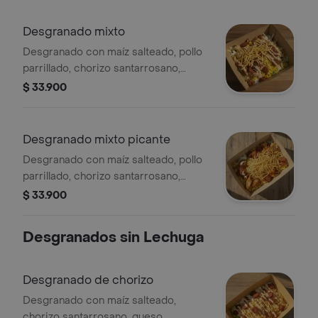
Desgranado mixto
Desgranado con maíz salteado, pollo
parrillado, chorizo santarrosano,
queso mozzarella, lechuga, papa ripio,
$ 33.900
alioli y salsa de la casa.
Desgranado mixto picante
Desgranado con maíz salteado, pollo
parrillado, chorizo santarrosano,
queso mozzarella, lechuga, papa ripio,
$ 33.900
alioli y salsa habanero.
Desgranados sin Lechuga
Desgranado de chorizo
Desgranado con maíz salteado,
chorizo santarrosano, queso