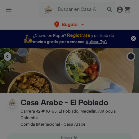
Bogotá
Regístrate
¿Nuevo en Rappi?
y disfruta de
envíos gratis por semanas
Aplican TyC
Casa Arabe - El Poblado
Carrera 42 # 10-65, El Poblado, Medellín, Antioquia,
Colombia
Comida Internacional - Casa Arabe
Envío