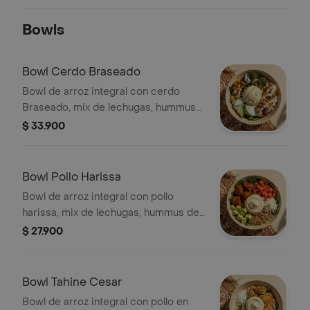
Bowls
Bowl Cerdo Braseado
Bowl de arroz integral con cerdo
Braseado, mix de lechugas, hummus
de garbanzos, pepino cohombro,
$ 33.900
brócoli rostizado y garbanzos
crocantes, terminado con vinagreta
libanesa.
Bowl Pollo Harissa
Bowl de arroz integral con pollo
harissa, mix de lechugas, hummus de
garbanzos, aguacate, tomate y queso
$ 27.900
feta.
Bowl Tahine Cesar
Bowl de arroz integral con pollo en