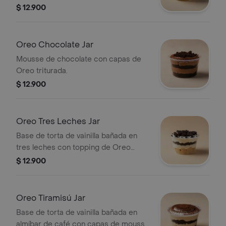
$ 12.900
Oreo Chocolate Jar
Mousse de chocolate con capas de
Oreo triturada.
$ 12.900
Oreo Tres Leches Jar
Base de torta de vainilla bañada en
tres leches con topping de Oreo
triturada.
$ 12.900
Oreo Tiramisú Jar
Base de torta de vainilla bañada en
almíbar de café con capas de mousse