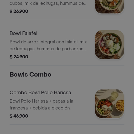
cubos, mix de lechugas, hummus de
garbanzos, dip de berenjena,
$ 26.900
crutones Zatahar y queso feta.
Bowl Falafel
Bowl de arroz integral con falafel, mix
de lechugas, hummus de garbanzos,
pepino cohombro, tomate y cebolla
$ 24.900
encurtida picante, terminado con
vinagreta libanesa.
Bowls Combo
Combo Bowl Pollo Harissa
Bowl Pollo Harissa + papas a la
francesa + bebida a elección.
$ 46.900