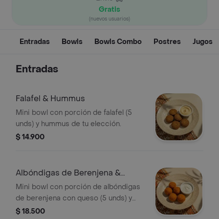
Gratis
(nuevos usuarios)
Entradas
Bowls
Bowls Combo
Postres
Jugos
Entradas
Falafel & Hummus
Mini bowl con porción de falafel (5
unds) y hummus de tu elección.
$ 14.900
Albóndigas de Berenjena &
Hummus
Mini bowl con porción de albóndigas
de berenjena con queso (5 unds) y
hummus de tu elección.
$ 18.500