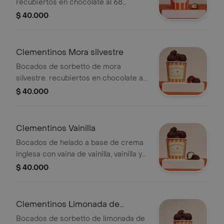
recubiertos en chocolate al 68
porciento cacao y trozos de
$ 40.000
cucurucho crocante.
Clementinos Mora silvestre
Bocados de sorbetto de mora
silvestre. recubiertos en chocolate al
68 cacao y trozos de cucurucho
$ 40.000
crocante.
Clementinos Vainilla
Bocados de helado a base de crema
inglesa con vaina de vainilla, vainilla y
mas vainilla. recubiertos en chocolate
$ 40.000
al 68 cacao y trozos de cucurucho
crocante.
Clementinos Limonada de
Mango
Bocados de sorbetto de limonada de