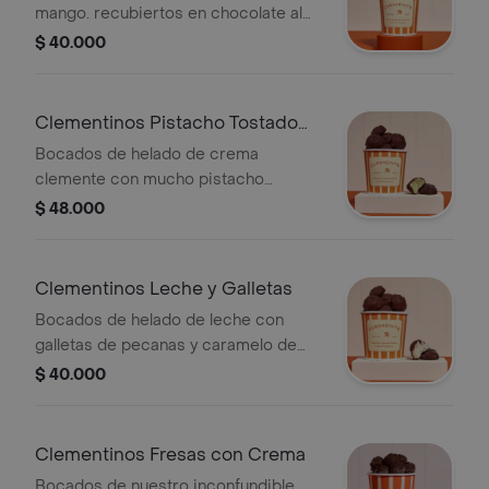
mango. recubiertos en chocolate al
68 cacao y arroz inflado.
$ 40.000
Clementinos Pistacho Tostado
Salado
Bocados de helado de crema
clemente con mucho pistacho
tostado salado con un toque de sal
$ 48.000
marina. recubiertos en chocolate al
68 cacao y trozos de cucurucho
crocante.
Clementinos Leche y Galletas
Bocados de helado de leche con
galletas de pecanas y caramelo de
felicidad bakery recubiertos en
$ 40.000
chocolate al 68 y trozos de
cucurucho crocante.
Clementinos Fresas con Crema
Bocados de nuestro inconfundible