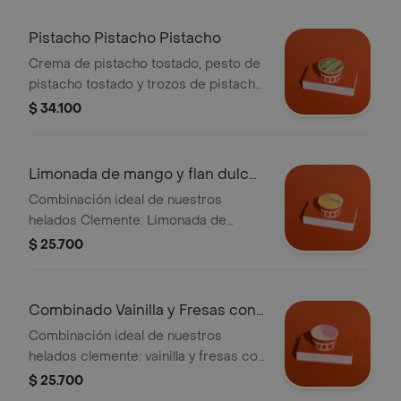
Pistacho Pistacho Pistacho
Crema de pistacho tostado, pesto de
pistacho tostado y trozos de pistacho
tostado con sal marina, una mezcla
$ 34.100
que se complementa a la perfección.
Limonada de mango y flan dulce
de leche
Combinación ideal de nuestros
helados Clemente: Limonada de
Mango y Flan con Dulce de leche, dos
$ 25.700
sabores que se complementan a la
perfección.
Combinado Vainilla y Fresas con
crema
Combinación ideal de nuestros
helados clemente: vainilla y fresas con
crema, dos sabores que se
$ 25.700
complementan a la perfección