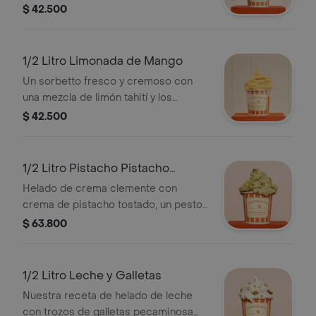
ligeramente ácido, sus pepitas
$ 42.500
muestran lo natural de este sabor, su
textura cremosa la logramos con
nuestra técnica de elaboración
1/2 Litro Limonada de Mango
tradicional argentina. Su sabor,
Un sorbetto fresco y cremoso con
acidez, dulzor y color pueden variar
una mezcla de limón tahití y los
ligeramente según la cosecha
mejores mangos colombianos . su
$ 42.500
textura cremosa la logramos con
nuestra técnica de elaboración
tradicional argentina. su sabor, acidez,
1/2 Litro Pistacho Pistacho
dulzor y color pueden variar
Pistacho
Helado de crema clemente con
ligeramente según la cosecha de la
crema de pistacho tostado, un pesto
fruta utilizada
de pistacho tostado salado y trozos
$ 63.800
de pistacho tostado con sal marina.
1/2 Litro Leche y Galletas
Nuestra receta de helado de leche
con trozos de galletas pecaminosa