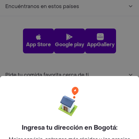
Encuéntranos en estos países
App Store
Google play
AppGallery
Pide tu comida favorita cerca de ti
Categorías
Únete a Rappi
Ingresa tu dirección en Bogotá:
Sobre Rappi