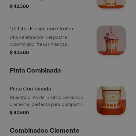
(pecanas y caramelo) de felicidad
$ 42.500
bakery. este helado es un volver a la
infancia nuestra.
1/2 Litro Fresas con Crema
Una celebración del postre
colombiano. fresas frescas
seleccionadas, generosa y suave
$ 42.500
crema de leche, en nuestra
inconfundible base de helado
Pinta Combinada
clemente. una fiesta a la tradición
Pinta Combinada
Nuestra pinta de 1/2 litro de helado
clemente, perfecta para compartir.
podes elegir entre dos sabores. ideal
$ 42.500
para acompañar cualquier momento.
elegí la tuya y disfrutala
Combinados Clemente