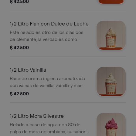
chocolate colombiano, huevos
$ 42.500
batidos, crema de leche y todo el
cuidado de la nonna. es un imperdible
de clemente.
1/2 Litro Flan con Dulce de Leche
Este helado es otro de los clásicos
de clemente, la verdad es como
comerte un flan casero. lo hacemos
$ 42.500
con vainilla, caramelo y lo veteamos
con dulce leche.
1/2 Litro Vainilla
Base de crema inglesa aromatizada
con vainas de vainilla, vainilla y más
vainilla. ojo, que el color amarillo, es
$ 42.500
porque lo hacemos con yemas de
huevo.
1/2 Litro Mora Silvestre
Helado a base de agua con 80 de
pulpa de mora colombiana, su sabor