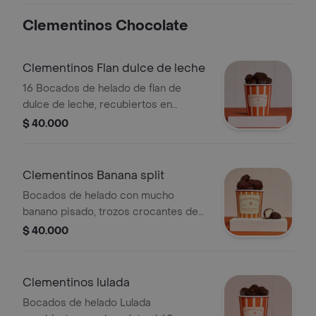
Clementinos Chocolate
Clementinos Flan dulce de leche
16 Bocados de helado de flan de
dulce de leche, recubiertos en
chocolate al 68 porciento cacao y
$ 40.000
trozos de cucurucho crocante.
Clementinos Banana split
Bocados de helado con mucho
banano pisado, trozos crocantes de
chocolate amargo y vetas de dulce de
$ 40.000
leche. recubiertos en chocolate al 68
cacao y trozos de cucurucho
crocante.
Clementinos lulada
Bocados de helado Lulada