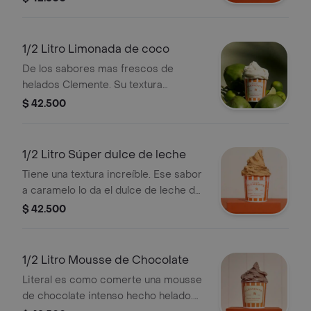
de leche.
1/2 Litro Limonada de coco
De los sabores mas frescos de
helados Clemente. Su textura
inigualable, pura leche de coco, limón,
$ 42.500
leche condensada... y esa magia que
le da ese toque caribe
1/2 Litro Súper dulce de leche
Tiene una textura increíble. Ese sabor
a caramelo lo da el dulce de leche de
búfala que Planeta Rica fabrica
$ 42.500
exclusivamente para nosotros,
además del veteado de ese mismo
dulce de leche.
1/2 Litro Mousse de Chocolate
Literal es como comerte una mousse
de chocolate intenso hecho helado.