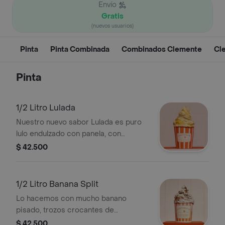
Envío
Gratis
(nuevos usuarios)
Pinta
Pinta Combinada
Combinados Clemente
Cl
Pinta
1/2 Litro Lulada
Nuestro nuevo sabor Lulada es puro
lulo endulzado con panela, con
mermelada de lulo. Tiene esa textura
$ 42.500
Clemente que hace la diferencia:
fresco y un toque ácido. Literal, una
lulada.
1/2 Litro Banana Split
Lo hacemos con mucho banano
pisado, trozos crocantes de
chocolate amargo y trozos de dulce
$ 42.500