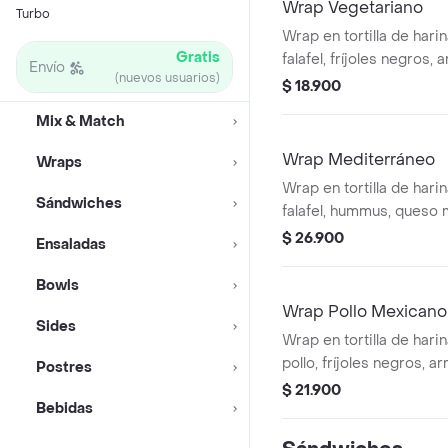
Wrap Vegetariano
Turbo
Wrap en tortilla de hari
Gratis
falafel, fríjoles negros, 
Envío
(nuevos usuarios)
queso mozzarella, pico d
$ 18.900
guacamole, totopos trit
Mix & Match
verde.
Wrap Mediterráneo
Wraps
Wrap en tortilla de hari
Sándwiches
falafel, hummus, queso 
feta, espinaca, pepino,
$ 26.900
Ensaladas
alioli.
Bowls
Wrap Pollo Mexicano
Sides
Wrap en tortilla de hari
pollo, fríjoles negros, a
Postres
queso mozzarella, pico d
$ 21.900
Bebidas
guacamole y salsa verde