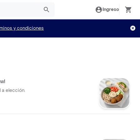
Ingreso
minos y condiciones
wl
 a elección.