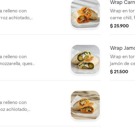
Wrap Carn
na relleno con
Wrap en tort
arroz achiotado,
carne chili, 
e gallo, lechuga,
achiotado, 
$ 25.900
urados y salsa
gallo, lechu
Wrap Jam
na relleno con
Wrap en tort
mozzarella, queso
jamón de ce
 cebolla morada y
lechuga, toma
$ 21.500
na relleno con
rroz achiotado,
e gallo, lechuga,
.