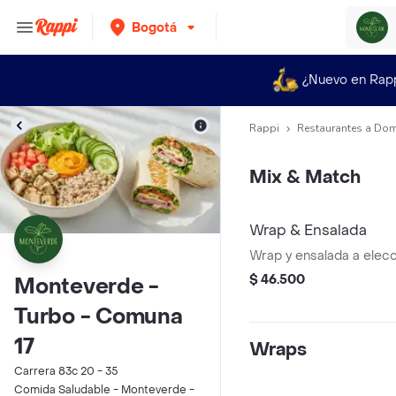
Bogotá
¿Nuevo en Rap
Rappi
Restaurantes a Dom
Mix & Match
Wrap & Ensalada
Wrap y ensalada a elecc
$ 46.500
Monteverde -
Turbo - Comuna
17
Wraps
Carrera 83c 20 - 35
Comida Saludable - Monteverde -