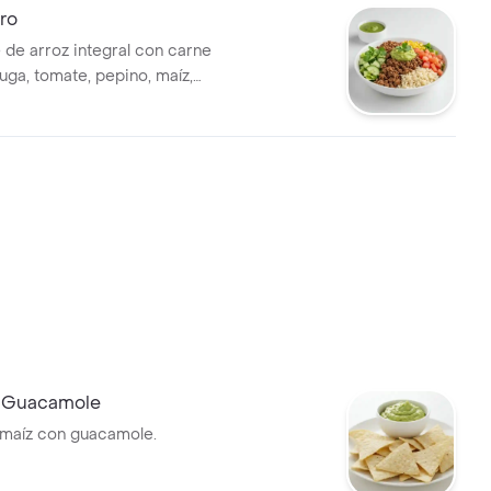
ro
 de arroz integral con carne
uga, tomate, pepino, maíz,
acamole y vinagreta a
l tamaño perfecto para que lo
con un wrap.
 Guacamole
maíz con guacamole.