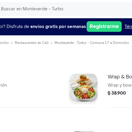
Registrarme
pi?
Disfruta de
envíos gratis por semanas
Tér
icilio
Restaurantes en Cali
Monteverde - Turbo - Comuna 17 a Domicilio
Wrap & Bo
ión.
Wrap y bowl
$ 38.900