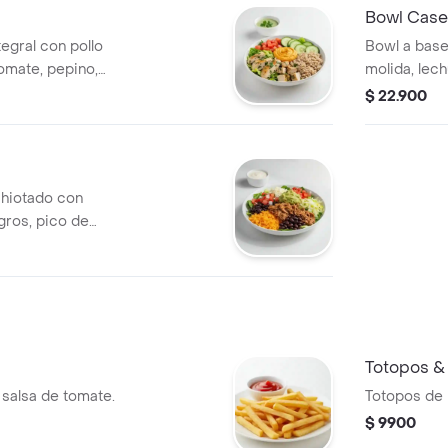
o wrap.
Bowl Case
egral con pollo
Bowl a base
tomate, pepino,
molida, lech
entón y vinagreta
cilantro, gu
$ 22.900
erfecto para que
elección. E
rap.
acompañes 
chiotado con
gros, pico de
e y salsa roja
fecto para que lo
wich/wrap.
Totopos &
 salsa de tomate.
Totopos de 
$ 9900