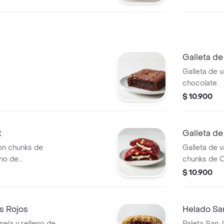
Galleta d
Galleta de v
chocolate.
$ 10.900
t
Galleta d
on chunks de
Galleta de v
eno de
chunks de O
$ 10.900
os Rojos
Helado Sa
nela y relleno de
Paleta San 