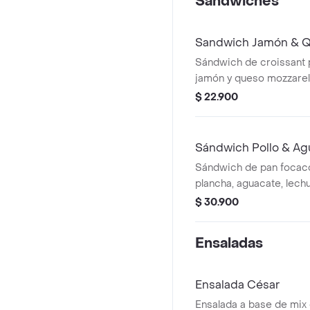
Sándwiches
Sandwich Jamón & 
Sándwich de croissant
jamón y queso mozzarell
$ 22.900
Sándwich Pollo & Ag
Sándwich de pan focacci
plancha, aguacate, lechug
$ 30.900
Ensaladas
Ensalada César
Ensalada a base de mix