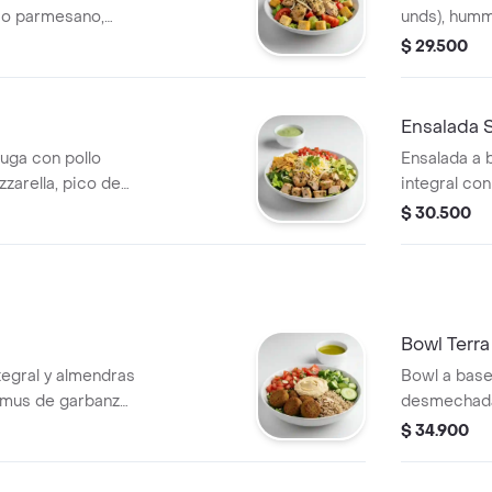
eso parmesano,
unds), humm
reta a elección.
pepino, crut
$ 29.500
 que la
vinagreta a
.
para que la
sándwich/w
Ensalada S
uga con pollo
Ensalada a 
zarella, pico de
integral co
 triturados y
unds), toma
$ 30.500
l tamaño perfecto
remolacha y 
con un wrap.
tamaño per
con un sán
Bowl Terra
tegral y almendras
Bowl a base
ummus de garbanzo,
desmechada,
limón y vinagreta a
cebolla encu
$ 34.900
fecto para que lo
vinagreta a
.
para que l