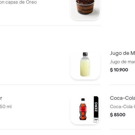
on capas de Oreo
Jugo de M
Jugo de man
$ 10.900
r
Coca-Cola
250 ml
Coca-Cola O
$ 8500