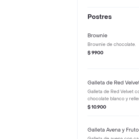
Postres
Brownie
Brownie de chocolate.
$ 9900
Galleta de Red Velve
Galleta de Red Velvet c
chocolate blanco y rell
Cheesecake.
$ 10.900
Galleta Avena y Frut
Galleta de avena con ca