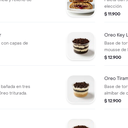
elección.
$ 11.900
r
Oreo Key L
 con capas de
Base de tor
mousse de l
$ 12.900
Oreo Tiram
a bañada en tres
Base de tort
reo triturada.
almíbar de 
tiramisú y O
$ 12.900