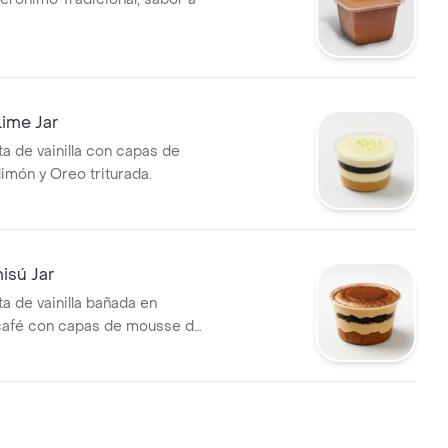
ime Jar
ta de vainilla con capas de
imón y Oreo triturada.
isú Jar
a de vainilla bañada en
café con capas de mousse de
reo.