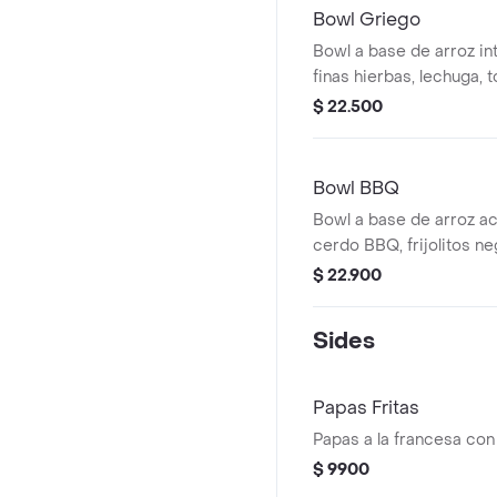
Bowl Griego
Bowl a base de arroz int
finas hierbas, lechuga, 
cilantro, hummus de pim
$ 22.500
a elección. El tamaño p
lo acompañes con un w
Bowl BBQ
Bowl a base de arroz a
cerdo BBQ, frijolitos ne
gallo, lechuga, guacamol
$ 22.900
tatemada. El tamaño per
acompañes con un sánd
Sides
Papas Fritas
Papas a la francesa con
$ 9900