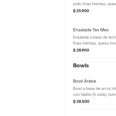
pollo finas hierbas, qu
tomate, crutones y vinag
$ 25.900
El tamaño perfecto para
acompañes con un wrap
Ensalada Tex Mex
Ensalada a base de lech
finas hierbas, queso moz
gallo, aguacate, totopos
$ 28.900
vinagreta a elección. E
para que la acompañes 
Bowls
Bowl Árabe
Bowl a base de arroz in
con falafel (5 unds), h
tomate, pepino, perejil, 
$ 28.500
elección. El tamaño per
acompañes con un wrap