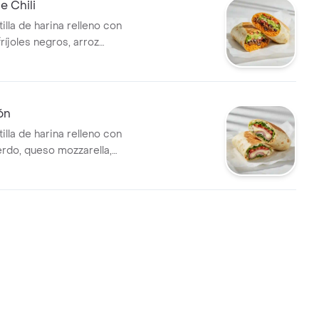
e Chili
illa de harina relleno con
fríjoles negros, arroz
queso mozzarella, pico de
ga, guacamole y salsa verde.
ón
illa de harina relleno con
rdo, queso mozzarella,
te y alioli.