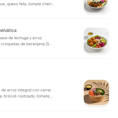
us, queso feta, tomate cherry,
ones, cebolla encurtida y
 elección. El tamaño perfecto
 acompañes con un
rap.
elvática
base de lechuga y arroz
n croquetas de berenjena (5
te cherry, aguacate, dip de
vinagreta a elección. El
fecto para que la acompañes
dwich/wrap.
 de arroz integral con carne
 brócoli rostizado, tomate,
rtida, aguacate, cilantro y
 elección. El tamaño perfecto
a acompañes con un sándwich