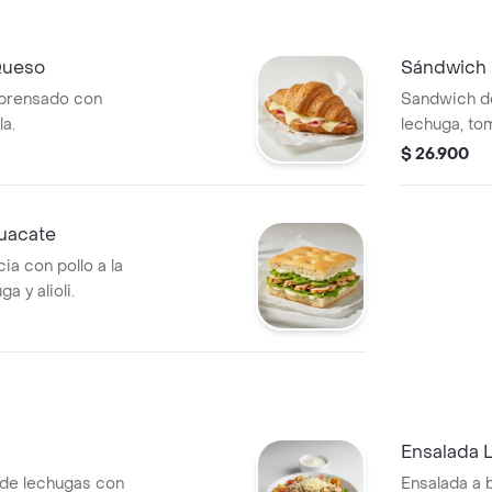
Queso
Sándwich 
 prensado con
Sandwich de
a.
lechuga, tom
$ 26.900
uacate
a con pollo a la
a y alioli.
Ensalada 
 de lechugas con
Ensalada a b