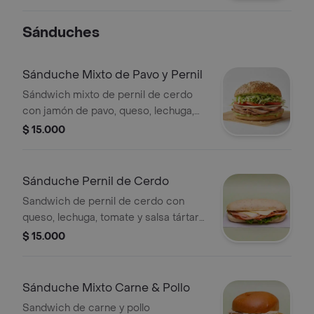
Sánduches
Sánduche Mixto de Pavo y Pernil
Sándwich mixto de pernil de cerdo
con jamón de pavo, queso, lechuga,
tomate y salsa tártara, pan a elegir.
$ 15.000
Sánduche Pernil de Cerdo
Sandwich de pernil de cerdo con
queso, lechuga, tomate y salsa tártara,
pan a elegir.
$ 15.000
Sánduche Mixto Carne & Pollo
Sandwich de carne y pollo