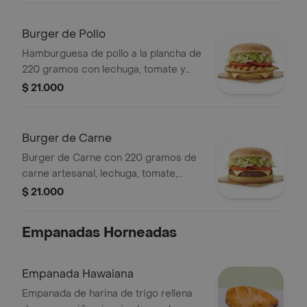
Burger de Pollo
Hamburguesa de pollo a la plancha de
220 gramos con lechuga, tomate y
queso en pan con ajonjolí.
$ 21.000
Burger de Carne
Burger de Carne con 220 gramos de
carne artesanal, lechuga, tomate,
queso y mostaza.
$ 21.000
Empanadas Horneadas
Empanada Hawaiana
Empanada de harina de trigo rellena