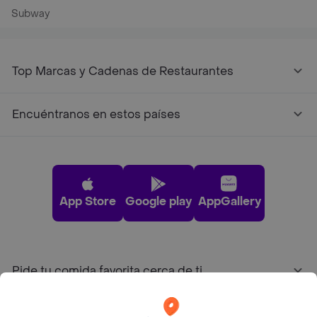
Subway
Top Marcas y Cadenas de Restaurantes
Encuéntranos en estos países
App Store
Google play
AppGallery
Pide tu comida favorita cerca de ti
Categorías