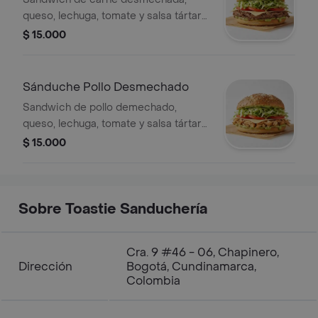
queso, lechuga, tomate y salsa tártara,
pan a elegir.
$ 15.000
Sánduche Pollo Desmechado
Sandwich de pollo demechado,
queso, lechuga, tomate y salsa tártara,
pan a elegir.
$ 15.000
Sobre Toastie Sanduchería
Cra. 9 #46 - 06, Chapinero,
Dirección
Bogotá, Cundinamarca,
Colombia