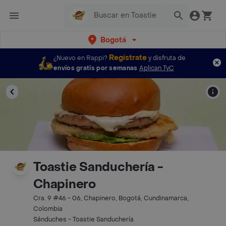
Bogotá
Regístrate
¿Nuevo en Rappi?
y disfruta de
envíos gratis por semanas
Aplican TyC
Toastie Sanduchería -
Chapinero
Cra. 9 #46 - 06, Chapinero, Bogotá, Cundinamarca,
Colombia
Sánduches - Toastie Sanduchería