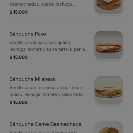
desmechados, queso, lechuga,
tomate y salsa tártara, pan a elegir.
$ 15.000
Sánduche Pavo
Sándwich de pavo con queso,
lechuga, tomate y salsa tártara, pan a
elegir.
$ 15.000
Sánduche Milanesa
Sandwich de milanesa de pollo con
queso, lechuga, tomate y salsa tártara,
pan a elegir.
$ 15.000
Sánduche Carne Desmechada
Sandwich de carne desmechada,