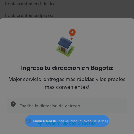
Restaurantes en Pitalito
Restaurantes en Ipiales
Restaurantes en San Andres
Restaurantes cerca de mi para pedir Comida a Domicilio -
Top Marcas y Cadenas de Restaurantes
Ingresa tu dirección en Bogotá:
Encuéntranos en estos países
Mejor servicio, entregas más rápidas y los precios
más convenientes!
App Store
Google play
AppGallery
Usar mi ubicación actual