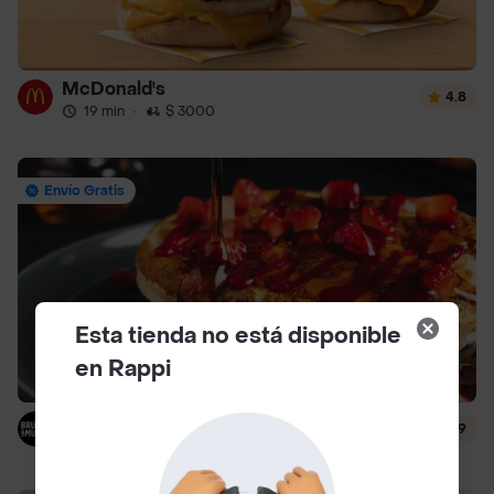
McDonald's
4.8
19 min
·
$ 3000
Envío Gratis
Esta tienda no está disponible
en Rappi
Brunch & Munch
4.9
12 min
·
$ 4500