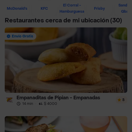
El Corral -
Sandwi
McDonald's
KFC
Frisby
Hamburguesa
Qban
Restaurantes cerca de mi ubicación
(30)
Envío Gratis
Empanaditas de Pipian - Empanadas
5
14 min
·
$ 4000