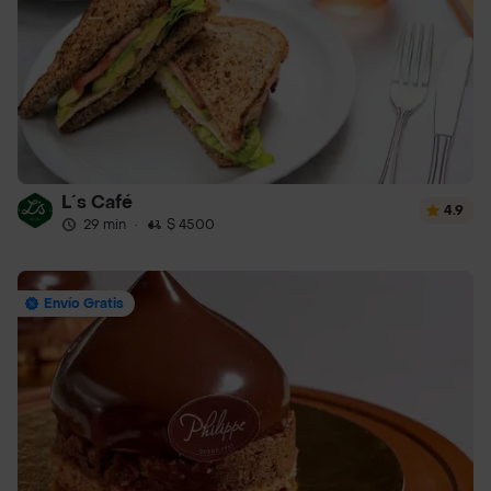
L´s Café
4.9
29 min
·
$ 4500
Envío Gratis