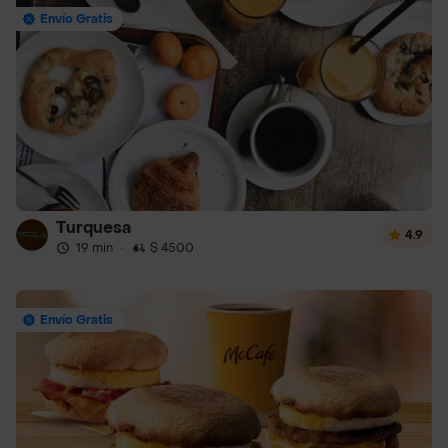
Envío Gratis
Turquesa
4.9
19 min
·
$ 4500
Envío Gratis