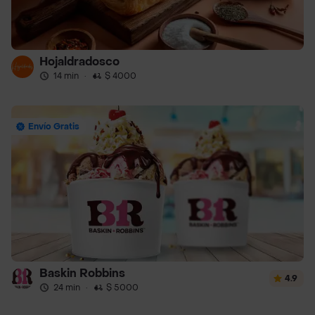
Hojaldradosco
14 min
·
$ 4000
Envío Gratis
Baskin Robbins
4.9
24 min
·
$ 5000