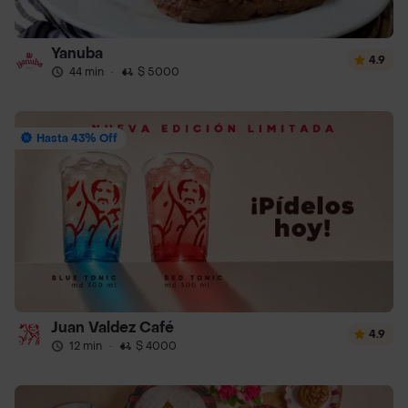
Yanuba
4.9
44 min
·
$ 5000
Hasta 43% Off
Juan Valdez Café
4.9
12 min
·
$ 4000