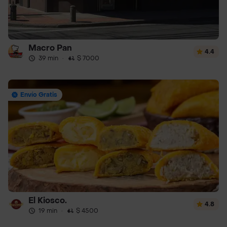
Macro Pan
4.4
39 min
·
$ 7000
Envío Gratis
El Kiosco.
4.8
19 min
·
$ 4500