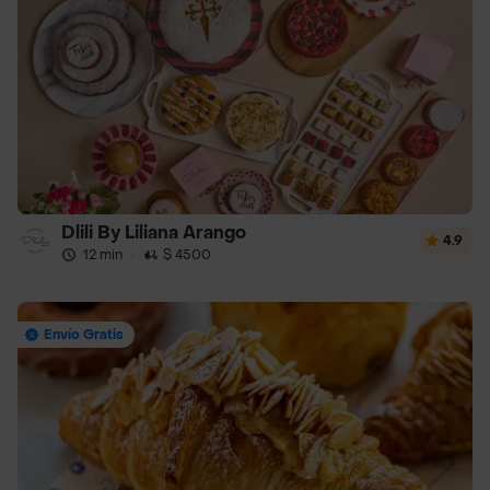
Dlili By Liliana Arango
4.9
12 min
·
$ 4500
Envío Gratis