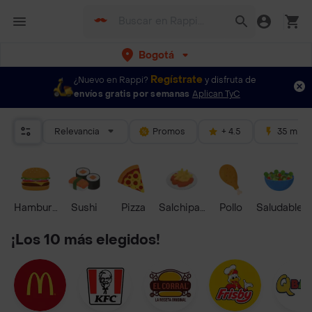
Bogotá
Regístrate
¿Nuevo en Rappi?
y disfruta de
envíos gratis por semanas
Aplican TyC
Relevancia
Promos
+ 4.5
35 mins
Hamburguesa
Sushi
Pizza
Salchipapas
Pollo
Saludable
¡Los 10 más elegidos!