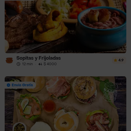
Sopitas y Frijoladas
4.9
12 min
·
$ 4000
Envío Gratis