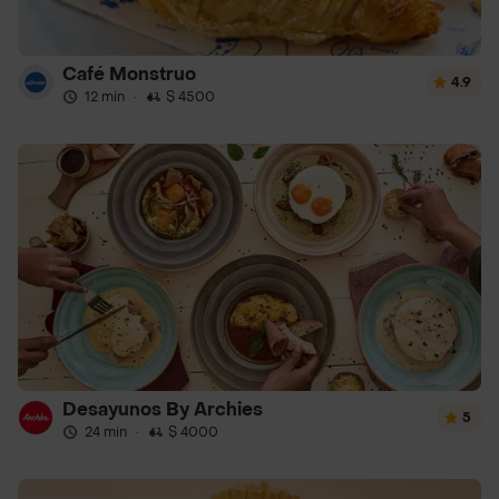
Café Monstruo
4.9
12 min
·
$ 4500
Desayunos By Archies
5
24 min
·
$ 4000