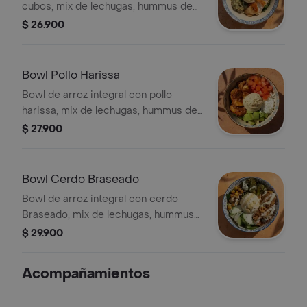
cubos, mix de lechugas, hummus de
garbanzos, dip de berenjena,
$ 26.900
crutones Zatahar y queso feta.
Bowl Pollo Harissa
Bowl de arroz integral con pollo
harissa, mix de lechugas, hummus de
garbanzos, aguacate, tomate y queso
$ 27.900
feta.
Bowl Cerdo Braseado
Bowl de arroz integral con cerdo
Braseado, mix de lechugas, hummus
de garbanzos, pepino cohombro,
$ 29.900
brócoli rostizado y garbanzos
crocantes, terminado con vinagreta
Acompañamientos
libanesa.