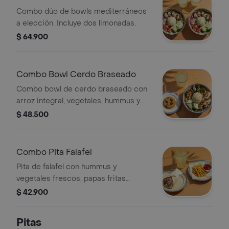
Combo dúo de bowls mediterráneos
a elección. Incluye dos limonadas.
$ 64.900
Combo Bowl Cerdo Braseado
Combo bowl de cerdo braseado con
arroz integral, vegetales, hummus y
vinagreta libanesa. Incluye galleta
$ 48.500
chunks y limonada.
Combo Pita Falafel
Pita de falafel con hummus y
vegetales frescos, papas fritas
sazonadas y bebida a elección.
$ 42.900
Pitas