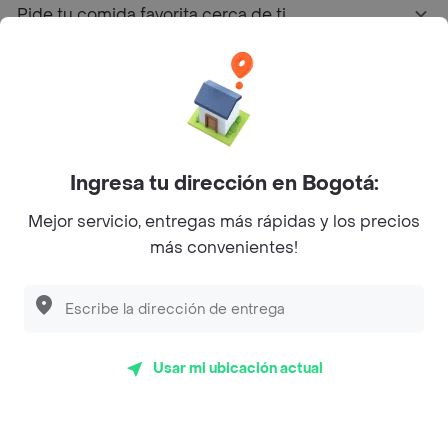
Pide tu comida favorita cerca de ti
Categorías
Únete a Rappi
Ingresa tu dirección en Bogotá:
Sobre Rappi
Mejor servicio, entregas más rápidas y los precios
más convenientes!
Facebook
Twitter
Instagram
©
2026
Rappi Inc. All rights reserved.
Usar mi ubicación actual
Rappi S.A.S. --- NIT 900.843.898-9 --- Calle 63 # 16A-02
Bogotá D.C. --- notificacionesrappi@rappi.com