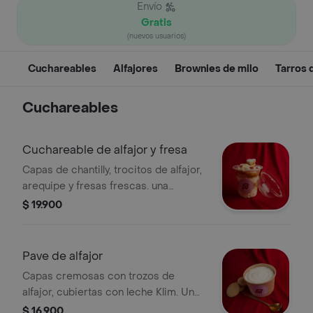
Envío
Gratis
(nuevos usuarios)
Cuchareables
Alfajores
Brownies de milo
Tarros d
Cuchareables
Cuchareable de alfajor y fresa
Capas de chantilly, trocitos de alfajor,
arequipe y fresas frescas. una
combinación suave, dulce y fresca,
$ 19.900
perfecta para disfrutar a cucharadas.
Pave de alfajor
Capas cremosas con trozos de
alfajor, cubiertas con leche Klim. Un
postre para disfrutar a cucharadas.
$ 16.900