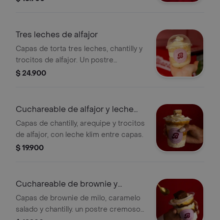
Tres leches de alfajor
Capas de torta tres leches, chantilly y
trocitos de alfajor. Un postre
cremoso, suave y perfecto para
$ 24.900
disfrutar a cucharadas.
Cuchareable de alfajor y leche
klim
Capas de chantilly, arequipe y trocitos
de alfajor, con leche klim entre capas.
$ 19.900
Cuchareable de brownie y
caramelo salado
Capas de brownie de milo, caramelo
salado y chantilly. un postre cremoso,