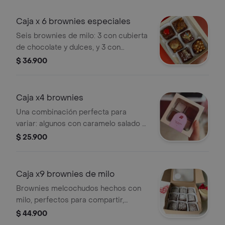
Caja x 6 brownies especiales
Seis brownies de milo: 3 con cubierta
de chocolate y dulces, y 3 con
arequipe y dulces. una caja llena de
$ 36.900
variedad, sabor y antojo para los que
lo quieren todo
Caja x4 brownies
Una combinación perfecta para
variar: algunos con caramelo salado y
otros espolvoreados con azúcar
$ 25.900
pulverizada. suaves, frescos y
pensados para disfrutar diferentes
sabores en una sola caja.
Caja x9 brownies de milo
Brownies melcochudos hechos con
milo, perfectos para compartir,
regalar o disfrutar poco a poco
$ 44.900
cuando el antojo llama.