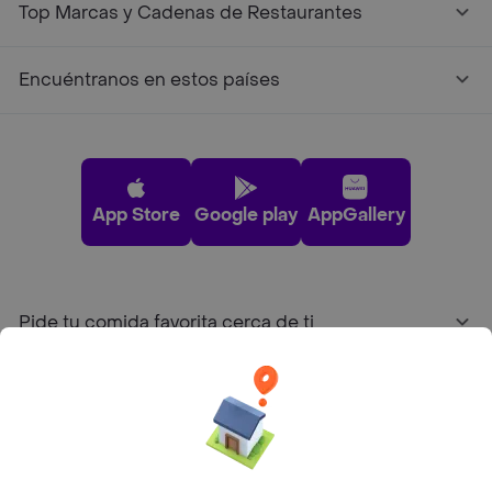
Top Marcas y Cadenas de Restaurantes
Encuéntranos en estos países
App Store
Google play
AppGallery
Pide tu comida favorita cerca de ti
Categorías
Únete a Rappi