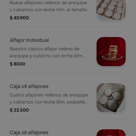
Nueve alfajores rellenos de arequipe
y cubiertos con leche klim. el tamaño
justo para un antojo generoso o para
$ 40.900
compartir sin que sobre ninguno
Alfajor individual
Nuestro clásico alfajor relleno de
arequipe y cubierto con leche klim,
empacado en bolsita. perfecto para
$ 8500
un antojo rápido o para llevar contigo.
Caja x4 alfajores
Cuatro alfajores rellenos de arequipe
y cubiertos con leche klim. pequeña
en tamaño, grande en sabor. ideal
$ 23.500
para un antojo rápido o un detalle
dulce.
Caja x6 alfajores