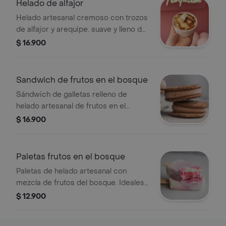
Helado de alfajor
Helado artesanal cremoso con trozos
de alfajor y arequipe. suave y lleno de
ese sabor clásico que siempre
$ 16.900
provoca repetir.
Sandwich de frutos en el bosque
Sándwich de galletas relleno de
helado artesanal de frutos en el
bosque.
$ 16.900
Paletas frutos en el bosque
Paletas de helado artesanal con
mezcla de frutos del bosque. Ideales
para disfrutar de un antojo frío.
$ 12.900