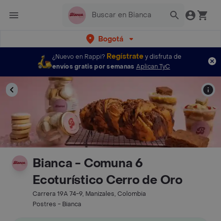
Bogotá
Regístrate
¿Nuevo en Rappi?
y disfruta de
envíos gratis por semanas
Aplican TyC
Bianca - Comuna 6
Ecoturístico Cerro de Oro
Carrera 19A 74-9, Manizales, Colombia
Postres - Bianca