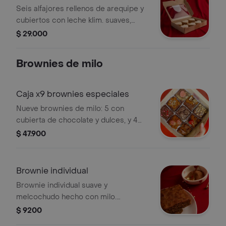
Seis alfajores rellenos de arequipe y
cubiertos con leche klim. suaves,
frescos y con ese sabor que siempre
$ 29.000
provoca repetir.
Brownies de milo
Caja x9 brownies especiales
Nueve brownies de milo: 5 con
cubierta de chocolate y dulces, y 4
con arequipe y dulces. una caja llena
$ 47.900
de variedad, sabor y antojo para los
que lo quieren todo.
Brownie individual
Brownie individual suave y
melcochudo hecho con milo.
Contiene 80g.
$ 9200