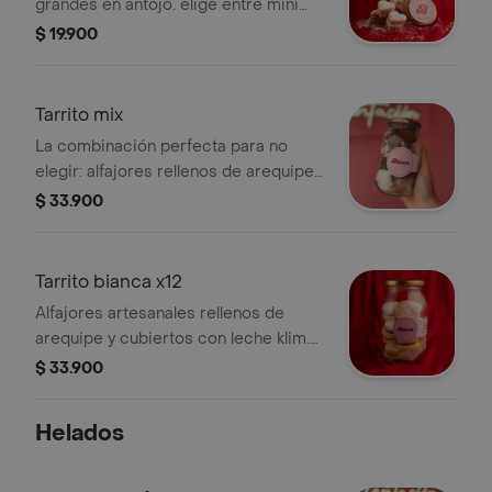
grandes en antojo. elige entre mini
alfajores rellenos de arequipe o mini
$ 19.900
brownies suaves, perfectos para
picar, compartir o darte un gusto
rápido.
Tarrito mix
La combinación perfecta para no
elegir: alfajores rellenos de arequipe
y brownies suaves reunidos en un
$ 33.900
solo tarro. ideal para compartir o
disfrutar completo.
Tarrito bianca x12
Alfajores artesanales rellenos de
arequipe y cubiertos con leche klim.
un clásico irresistible, perfecto para
$ 33.900
compartir o tener siempre a mano.
Helados