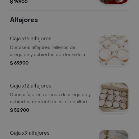
equilibrado y pensado para disfrutar a
$ 19.900
cucharadas.
Alfajores
Caja x16 alfajores
Dieciséis alfajores rellenos de
arequipe y cubiertos con leche klim.
suaves, frescos y perfectos para
$ 69.900
compartir o para no quedarte corto
Caja x12 alfajores
Doce alfajores rellenos de arequipe y
cubiertos con leche klim. el equilibrio
perfecto entre cantidad y antojo,
$ 52.900
ideales para compartir o disfrutar sin
afán.
Caja x9 alfajores