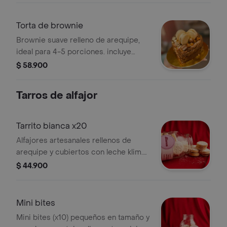
Torta de brownie
Brownie suave relleno de arequipe,
ideal para 4-5 porciones. incluye
mensaje personalizado y vela, y viene
$ 58.900
decorado con chocolates y 3
alfajores por encima. un detalle dulce
Tarros de alfajor
que siempre sorprende.
Tarrito bianca x20
Alfajores artesanales rellenos de
arequipe y cubiertos con leche klim.
el tarro ideal para los verdaderos fans
$ 44.900
del alfajor o para compartir sin
quedarte corto.
Mini bites
Mini bites (x10) pequeños en tamaño y