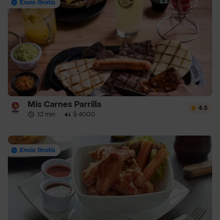
Envío Gratis
Mis Carnes Parrilla
4.5
12 min
·
$ 4000
Envío Gratis