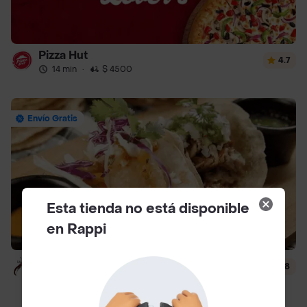
Pizza Hut
4.7
14 min
·
$ 4500
Envío Gratis
Esta tienda no está disponible
en Rappi
La Taqueria
4.8
14 min
·
$ 4500