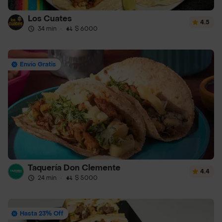
Los Cuates
4.5
34 min
·
$ 6000
Envío Gratis
Taquería Don Clemente
4.4
24 min
·
$ 5000
Hasta 23% Off