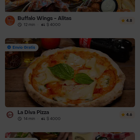
Buffalo Wings - Alitas
4.8
12 min
·
$ 4000
Envío Gratis
La Diva Pizza
4.6
14 min
·
$ 4000