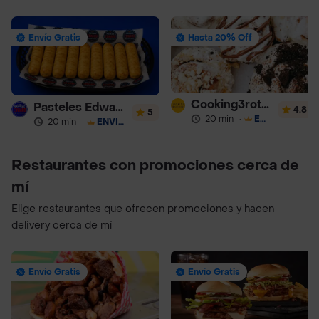
Envío Gratis
Hasta 20% Off
Cooking3rothers
Pasteles Edward
4.8
5
20 min
·
ENVÍO GRATIS
20 min
·
ENVÍO GRATIS
Restaurantes con promociones cerca de
mí
Elige restaurantes que ofrecen promociones y hacen
delivery cerca de mí
Envío Gratis
Envío Gratis