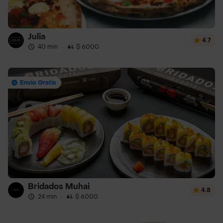
Julia
4.7
40 min
·
$ 6000
Envío Gratis
Bridados Muhai
4.8
24 min
·
$ 6000