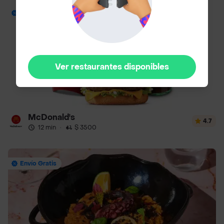
Envío Gratis
Ver restaurantes disponibles
McDonald's
4.7
12 min
·
$ 3500
Envío Gratis