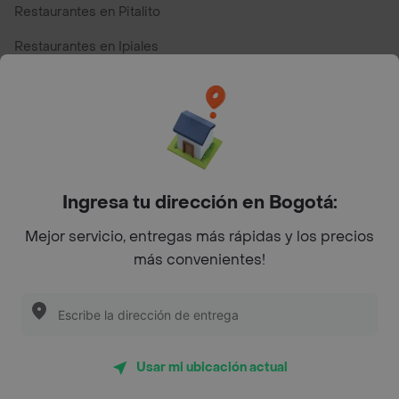
Restaurantes en Pitalito
Restaurantes en Ipiales
Restaurantes en San Andres
Restaurantes cerca de mi para pedir Comida a Domicilio -
Top Marcas y Cadenas de Restaurantes
Ingresa tu dirección en Bogotá:
Encuéntranos en estos países
Mejor servicio, entregas más rápidas y los precios
más convenientes!
App Store
Google play
AppGallery
Usar mi ubicación actual