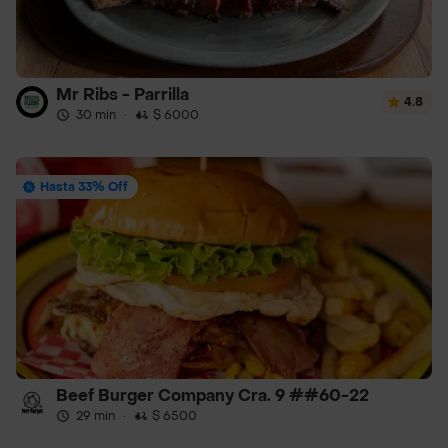
Mr Ribs - Parrilla
4.8
30 min
·
$ 6000
Hasta 33% Off
Beef Burger Company Cra. 9 ##60-22
29 min
·
$ 6500