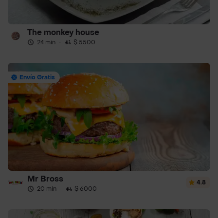
The monkey house
24 min
·
$ 5500
Envío Gratis
Mr Bross
4.8
20 min
·
$ 6000