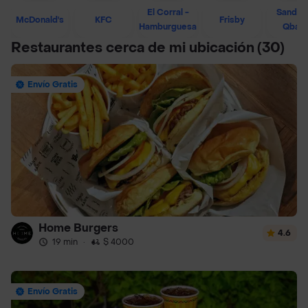
El Corral -
Sandwi
McDonald's
KFC
Frisby
Hamburguesa
Qban
Restaurantes cerca de mi ubicación
(30)
Envío Gratis
Home Burgers
4.6
19 min
·
$ 4000
Envío Gratis