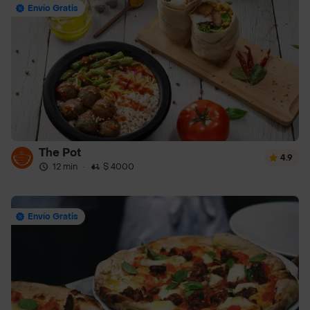
Envío Gratis
The Pot
4.9
12 min
·
$ 4000
Envío Gratis