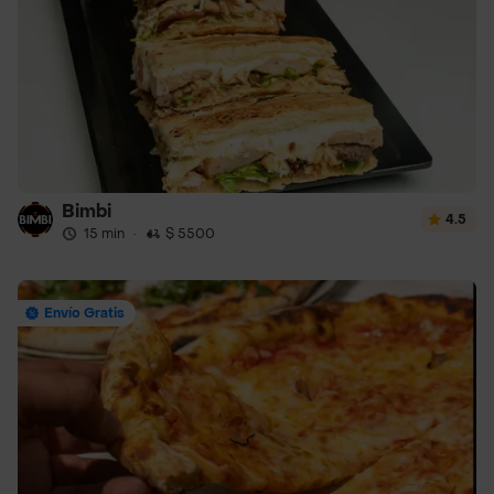
Bimbi
4.5
15 min
·
$ 5500
Envío Gratis