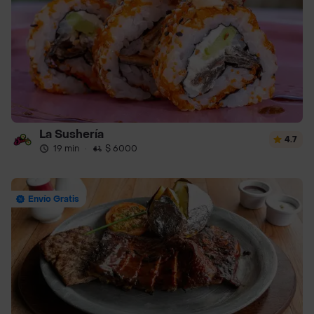
La Sushería
4.7
19 min
·
$ 6000
Envío Gratis