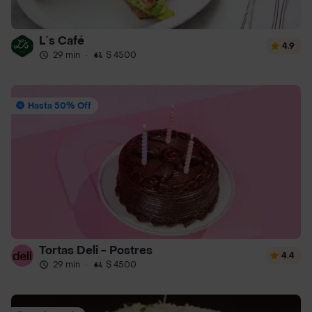
L´s Café
4.9
29 min
·
$ 4500
Hasta 50% Off
Tortas Deli - Postres
4.4
29 min
·
$ 4500