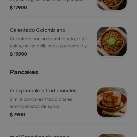
frito y cilantro fresco.
$ 17.900
Calentado Colombiano
Calentado con arroz achiotado, frijol
paisa, carne chili, papa, guacamole y
cilantro fresco.
$ 19.900
Pancakes
mini pancakes tradicionales
2 mini pancakes tradicionales,
acompañados de syrup.
$ 7900