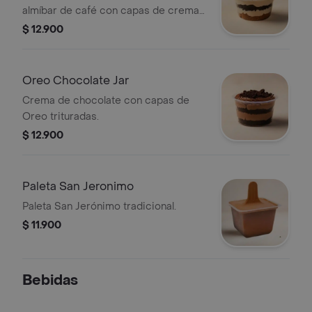
almíbar de café con capas de crema
de tiramisú y Oreo.
$ 12.900
Oreo Chocolate Jar
Crema de chocolate con capas de
Oreo trituradas.
$ 12.900
Paleta San Jeronimo
Paleta San Jerónimo tradicional.
$ 11.900
Bebidas