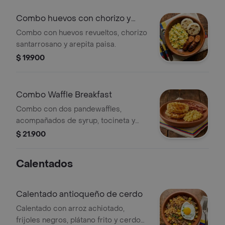
Combo huevos con chorizo y
arepa
Combo con huevos revueltos, chorizo
santarrosano y arepita paisa.
$ 19.900
Combo Waffle Breakfast
Combo con dos pandewaffles,
acompañados de syrup, tocineta y
huevos revueltos.
$ 21.900
Calentados
Calentado antioqueño de cerdo
Calentado con arroz achiotado,
frijoles negros, plátano frito y cerdo