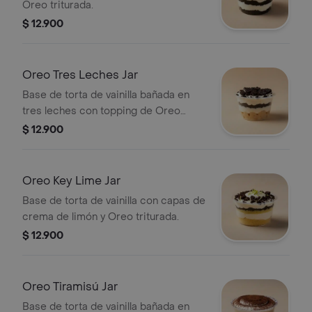
Oreo triturada.
$ 12.900
Oreo Tres Leches Jar
Base de torta de vainilla bañada en
tres leches con topping de Oreo
triturada.
$ 12.900
Oreo Key Lime Jar
Base de torta de vainilla con capas de
crema de limón y Oreo triturada.
$ 12.900
Oreo Tiramisú Jar
Base de torta de vainilla bañada en