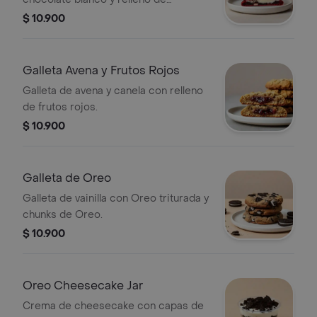
Cheesecake.
$ 10.900
Galleta Avena y Frutos Rojos
Galleta de avena y canela con relleno
de frutos rojos.
$ 10.900
Galleta de Oreo
Galleta de vainilla con Oreo triturada y
chunks de Oreo.
$ 10.900
Oreo Cheesecake Jar
Crema de cheesecake con capas de