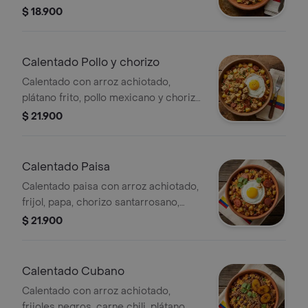
desmechado en salsa BBQ,
$ 18.900
acompañado de huevo.
Calentado Pollo y chorizo
Calentado con arroz achiotado,
plátano frito, pollo mexicano y chorizo,
acompañado de huevo.
$ 21.900
Calentado Paisa
Calentado paisa con arroz achiotado,
frijol, papa, chorizo santarrosano,
huevo y plátano frito, acompañado de
$ 21.900
salsa criolla.
Calentado Cubano
Calentado con arroz achiotado,
frijoles negros, carne chili, plátano