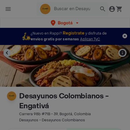
Bogotá
Regístrate
¿Nuevo en Rappi?
y disfruta de
envíos gratis por semanas
Aplican TyC
Desayunos Colombianos -
Engativá
Carrera 98b #71B - 39, Bogotá, Colombia
Desayunos - Desayunos Colombianos