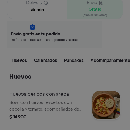
Delivery
Envío
Gratis
35 min
(nuevos usuarios)
Envío gratis en tu pedido
Disfruta este descuento en tu pedido y recíbelo
en minutos.
Huevos
Calentados
Pancakes
Acommpañamiento
Huevos
Huevos pericos con arepa
Bowl con huevos revueltos con
cebolla y tomate, acompañados de
arepita paisa.
$ 14.900