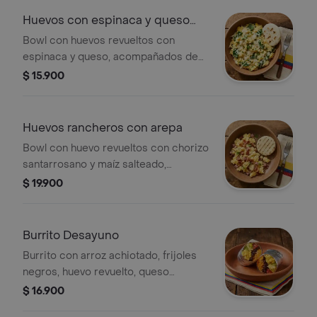
Huevos con espinaca y queso
con arepa
Bowl con huevos revueltos con
espinaca y queso, acompañados de
arepita paisa.
$ 15.900
Huevos rancheros con arepa
Bowl con huevo revueltos con chorizo
santarrosano y maíz salteado,
acompañados de arepita paisa.
$ 19.900
Burrito Desayuno
Burrito con arroz achiotado, frijoles
negros, huevo revuelto, queso
mozzarella, guacamole, pico de gallo,
$ 16.900
lechuga y salsa verde.