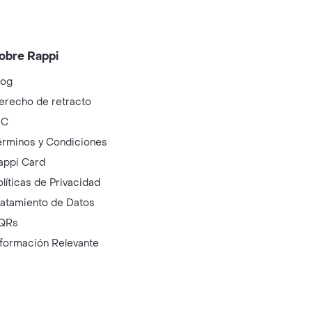
obre Rappi
log
erecho de retracto
IC
érminos y Condiciones
appi Card
olíticas de Privacidad
ratamiento de Datos
QRs
nformación Relevante