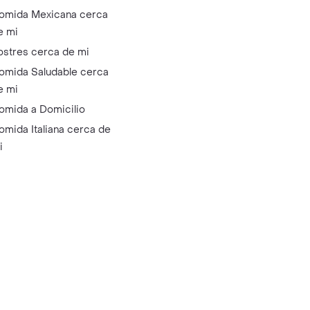
omida Mexicana cerca
e mi
ostres cerca de mi
omida Saludable cerca
e mi
omida a Domicilio
omida Italiana cerca de
i