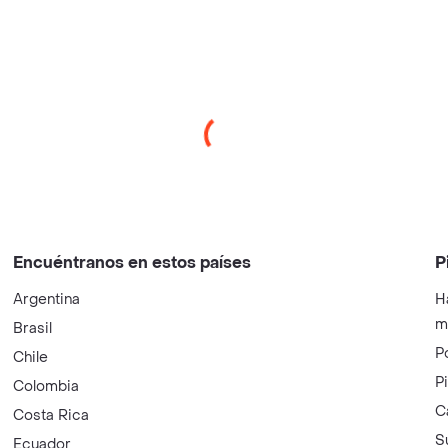
Encuéntranos en estos países
P
Argentina
H
m
Brasil
P
Chile
P
Colombia
C
Costa Rica
S
Ecuador