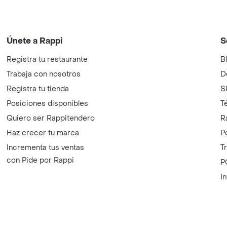
Únete a Rappi
S
Registra tu restaurante
B
Trabaja con nosotros
D
Registra tu tienda
S
Posiciones disponibles
T
Quiero ser Rappitendero
R
Haz crecer tu marca
P
Incrementa tus ventas
T
con Pide por Rappi
P
I