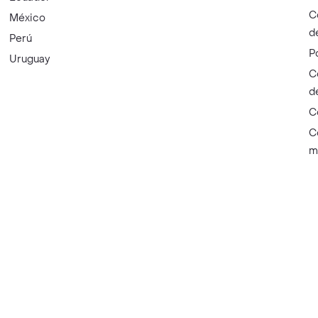
C
México
d
Perú
P
Uruguay
C
d
C
C
m