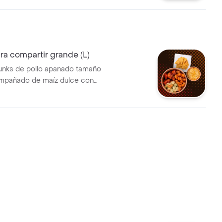
a compartir grande (L)
unks de pollo apanado tamaño
mpañado de maíz dulce con
hos.(Sugerido para tres)