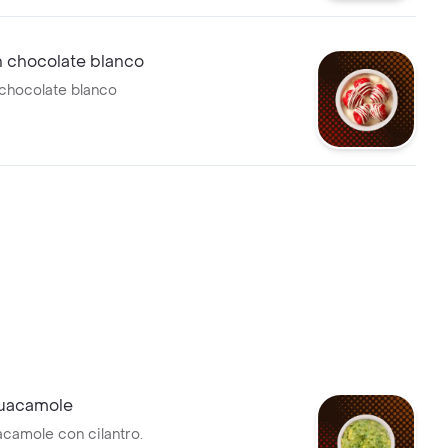
n chocolate blanco
chocolate blanco
uacamole
camole con cilantro.