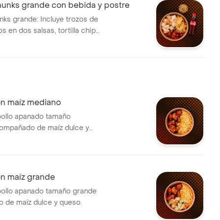
nks grande con bebida y postre
s grande: Incluye trozos de
s en dos salsas, tortilla chips
bebida Coca-Cola y galleta
 de chocolate.
n maíz mediano
pollo apanado tamaño
ompañado de maíz dulce y
n maíz grande
pollo apanado tamaño grande
 de maíz dulce y queso.