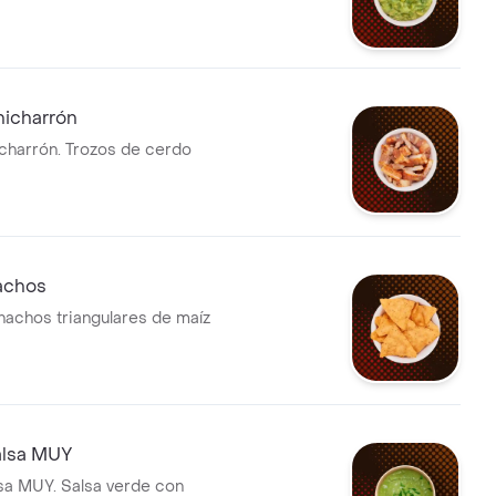
hicharrón
charrón. Trozos de cerdo
achos
nachos triangulares de maíz
alsa MUY
sa MUY. Salsa verde con