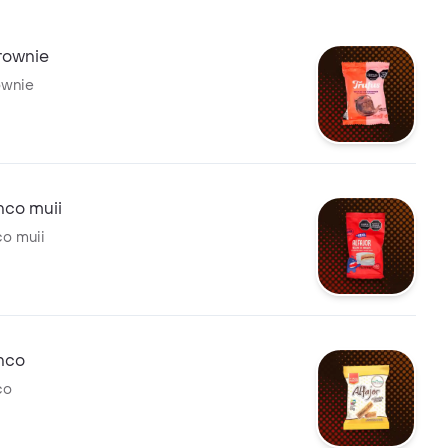
rownie
ownie
anco muii
co muii
anco
co