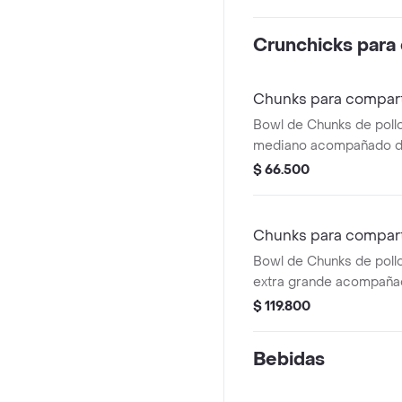
Crunchicks para
Chunks para compart
Bowl de Chunks de pol
mediano acompañado de
queso y nachos.(Sugeri
$ 66.500
Chunks para comparti
Bowl de Chunks de pol
extra grande acompaña
con queso y nachos.(Su
$ 119.800
cuatro)
Bebidas