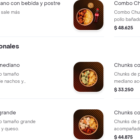
no con bebida y postre
Combo Chu
 sale más
Combo Chunk
pollo bañado
con queso, 
$ 48.625
con chispas
onales
mediano
Chunks co
do tamaño
Chunks de 
e nachos y
mediano ac
queso.
$ 33.250
grande
Chunks co
do tamaño grande
Chunks de 
y queso.
acompañado
$ 44.875