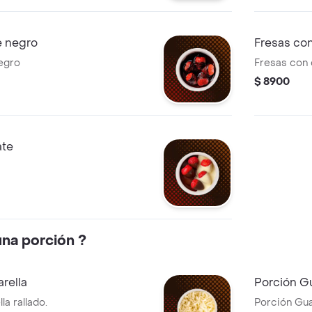
e negro
Fresas co
egro
Fresas con 
$ 8900
ate
una porción ?
rella
Porción G
a rallado.
Porción Gua