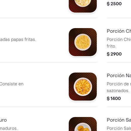
$ 2500
Porción C
adas papas fritas.
Porción Chi
frito.
$ 2900
Porción N
 Consiste en
Porción de 
sazonados.
$ 1400
uro
Porción S
 maduros.
Porción Sal