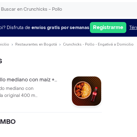
Registrarme
pi?
Disfruta de
envíos gratis por semanas
Tér
icilio
Restaurantes en Bogotá
Crunchicks - Pollo - Engativá a Domicilio
S
lo mediano con maíz +
ado mediano con
a original 400 ml.
a a elección.
OMBO