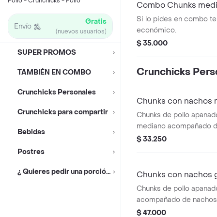
Pollo - Crunchicks - Pollo
Combo Chunks media
Si lo pides en combo te
Gratis
Envío
económico.
(nuevos usuarios)
$ 35.000
SUPER PROMOS
Crunchicks Pers
TAMBIÉN EN COMBO
Crunchicks Personales
Chunks con nachos 
Crunchicks para compartir
Chunks de pollo apana
mediano acompañado d
Bebidas
queso.
$ 33.250
Postres
¿ Quieres pedir una porción ?
Chunks con nachos 
Chunks de pollo apana
acompañado de nachos 
$ 47.000