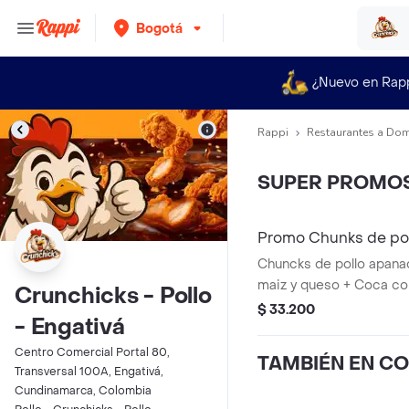
Bogotá
¿Nuevo en Rap
Rappi
Restaurantes a Dom
SUPER PROMO
Promo Chunks de pol
bebida.
Chuncks de pollo apan
maiz y queso + Coca col
Crunchicks - Pollo
Acompañado de una sals
$ 33.200
- Engativá
Centro Comercial Portal 80,
TAMBIÉN EN C
Transversal 100A, Engativá,
Cundinamarca, Colombia