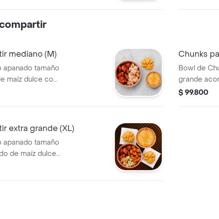
 compartir
ir mediano (M)
Chunks par
lo apanado tamaño
Bowl de Ch
 maíz dulce con
grande aco
do para dos)
queso y nac
$ 99.800
r extra grande (XL)
lo apanado tamaño
do de maíz dulce
gerido para