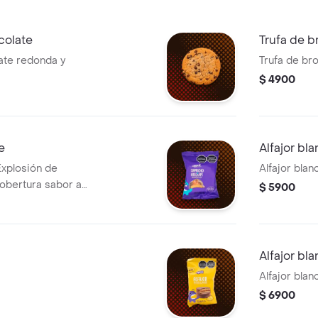
colate
Trufa de b
ate redonda y
Trufa de br
$ 4900
e
Alfajor bl
Explosión de
Alfajor blan
cobertura sabor a
$ 5900
Alfajor bl
Alfajor blan
$ 6900