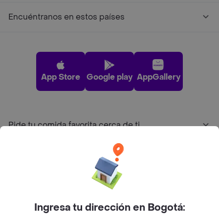
Encuéntranos en estos países
App Store
Google play
AppGallery
Pide tu comida favorita cerca de ti
Categorías
Únete a Rappi
Ingresa tu dirección en Bogotá:
Sobre Rappi