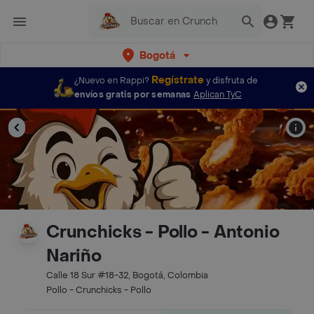
Bogotá
Regístrate
¿Nuevo en Rappi?
y disfruta de
envíos gratis por semanas
Aplican TyC
Crunchicks - Pollo - Antonio
Nariño
Calle 18 Sur #18-32, Bogotá, Colombia
Pollo - Crunchicks - Pollo