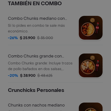
TAMBIÉN EN COMBO
Combo Chunks mediano con
bebida y postre
Si lo pides en combo te sale más
económico.
-26%
$ 25.900
$ 35.000
Combo Chunks grande con
bebida y postre
Combo Chunks grande: Incluye trozos
de pollo bañados en dos salsas,
tortilla chips con queso, bebida
-20%
$ 38.900
$ 48.625
Coca-Cola y galleta con chispas de
chocolate.
Crunchicks Personales
Chunks con nachos mediano