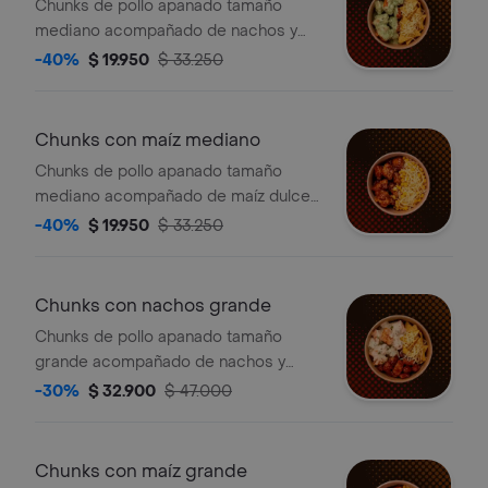
Chunks de pollo apanado tamaño
mediano acompañado de nachos y
queso.
-40%
$ 19.950
$ 33.250
Chunks con maíz mediano
Chunks de pollo apanado tamaño
mediano acompañado de maíz dulce y
queso.
-40%
$ 19.950
$ 33.250
Chunks con nachos grande
Chunks de pollo apanado tamaño
grande acompañado de nachos y
queso.
-30%
$ 32.900
$ 47.000
Chunks con maíz grande