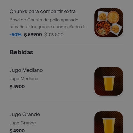
Chunks para compartir extra
grande (XL)
Bowl de Chunks de pollo apanado
tamaño extra grande acompañado de
maíz dulce con queso y nachos.
-50%
$ 59.900
$ 119.800
(Sugerido para cuatro)
Bebidas
Jugo Mediano
Jugo Mediano
$ 3900
Jugo Grande
Jugo Grande
$ 4900