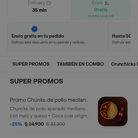
Delivery
Envío
Gratis
35 min
(nuevos usuarios)
Envío gratis en tu pedido
Hasta 50% 
Disfruta este descuento en tu pedido y recíbelo
Disfruta este de
en minutos.
en minutos.
SUPER PROMOS
TAMBIÉN EN COMBO
Crunchicks 
SUPER PROMOS
Promo Chunks de pollo mediano
con maíz + bebida.
Chuncks de pollo apanado mediano
con maiz y queso + Coca cola original
400 ml. Acompañado de una salsa a
-25%
$ 24.900
$ 33.200
elección.