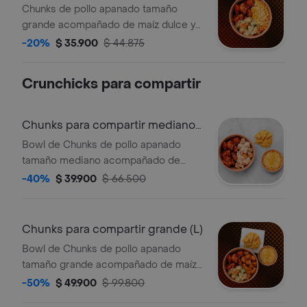
Chunks de pollo apanado tamaño
grande acompañado de maíz dulce y
queso.
-20%
$ 35.900
$ 44.875
Crunchicks para compartir
Chunks para compartir mediano
(M)
Bowl de Chunks de pollo apanado
tamaño mediano acompañado de
maíz dulce con queso y nachos.
-40%
$ 39.900
$ 66.500
(Sugerido para dos)
Chunks para compartir grande (L)
Bowl de Chunks de pollo apanado
tamaño grande acompañado de maíz
dulce con queso y nachos.(Sugerido
-50%
$ 49.900
$ 99.800
para tres)