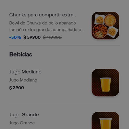
Chunks para compartir extra
grande (XL)
Bowl de Chunks de pollo apanado
tamaño extra grande acompañado de
maíz dulce con queso y nachos.
-50%
$ 59.900
$ 119.800
(Sugerido para cuatro)
Bebidas
Jugo Mediano
Jugo Mediano
$ 3900
Jugo Grande
Jugo Grande