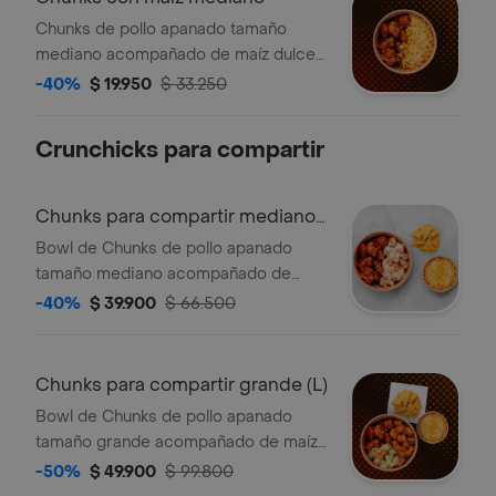
Chunks de pollo apanado tamaño
mediano acompañado de maíz dulce y
queso.
-40%
$ 19.950
$ 33.250
Crunchicks para compartir
Chunks para compartir mediano
(M)
Bowl de Chunks de pollo apanado
tamaño mediano acompañado de
maíz dulce con queso y nachos.
-40%
$ 39.900
$ 66.500
(Sugerido para dos)
Chunks para compartir grande (L)
Bowl de Chunks de pollo apanado
tamaño grande acompañado de maíz
dulce con queso y nachos.(Sugerido
-50%
$ 49.900
$ 99.800
para tres)