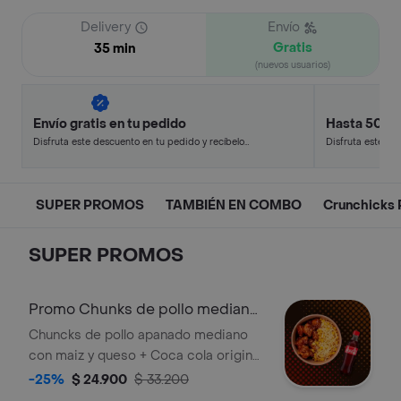
Delivery
Envío
Gratis
35 min
(nuevos usuarios)
Envío gratis en tu pedido
Hasta 50% 
Disfruta este descuento en tu pedido y recíbelo
Disfruta este de
en minutos.
en minutos.
SUPER PROMOS
TAMBIÉN EN COMBO
Crunchicks 
SUPER PROMOS
Promo Chunks de pollo mediano
con maíz + bebida.
Chuncks de pollo apanado mediano
con maiz y queso + Coca cola original
400 ml. Acompañado de una salsa a
-25%
$ 24.900
$ 33.200
elección.