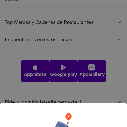
Top Marcas y Cadenas de Restaurantes
Encuéntranos en estos países
App Store
Google play
AppGallery
Pide tu comida favorita cerca de ti
Categorías