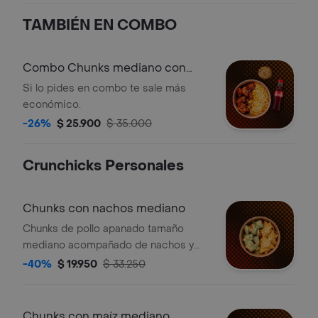
TAMBIÉN EN COMBO
Combo Chunks mediano con
bebida y postre
Si lo pides en combo te sale más
económico.
-26%
$ 25.900
$ 35.000
Crunchicks Personales
Chunks con nachos mediano
Chunks de pollo apanado tamaño
mediano acompañado de nachos y
queso.
-40%
$ 19.950
$ 33.250
Chunks con maíz mediano