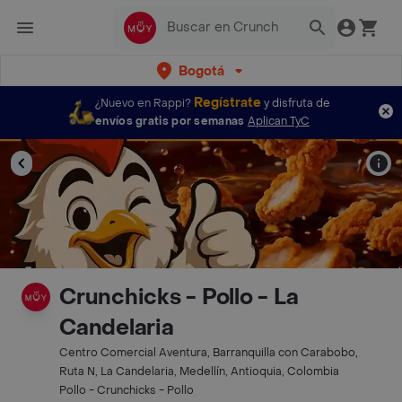
Bogotá
Regístrate
¿Nuevo en Rappi?
y disfruta de
envíos gratis por semanas
Aplican TyC
Crunchicks - Pollo - La
Candelaria
Centro Comercial Aventura, Barranquilla con Carabobo,
Ruta N, La Candelaria, Medellín, Antioquia, Colombia
Pollo - Crunchicks - Pollo