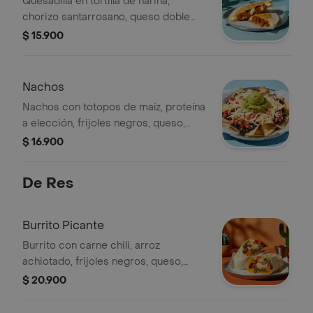
Quesadilla en tortilla de harina,
chorizo santarrosano, queso doble
crema y salsa verde.
$ 15.900
Nachos
Nachos con totopos de maíz, proteína
a elección, frijoles negros, queso,
guacamole y pico de gallo.
$ 16.900
De Res
Burrito Picante
Burrito con carne chili, arroz
achiotado, frijoles negros, queso,
totopos triturados, guacamole, pico
$ 20.900
de gallo y salsa habanero (picante).