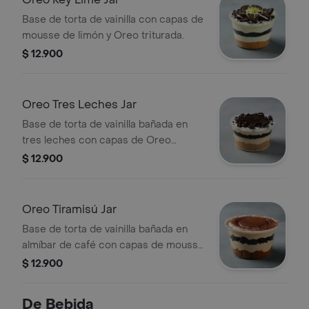
Base de torta de vainilla con capas de
mousse de limón y Oreo triturada.
$ 12.900
Oreo Tres Leches Jar
Base de torta de vainilla bañada en
tres leches con capas de Oreo
triturada.
$ 12.900
Oreo Tiramisú Jar
Base de torta de vainilla bañada en
almíbar de café con capas de mousse
de tiramisú y Oreo.
$ 12.900
De Bebida