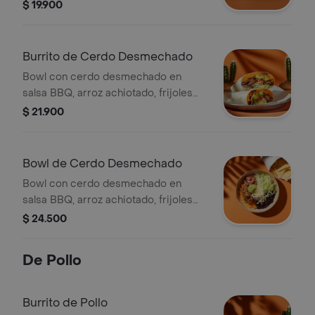
platanitos maduros, guacamole, pico
$ 19.900
de gallo, lechuga y salsa verde.
Burrito de Cerdo Desmechado
Bowl con cerdo desmechado en
salsa BBQ, arroz achiotado, frijoles
negros, queso, guacamole, pico de
$ 21.900
gallo, lechuga y salsa verde.
Bowl de Cerdo Desmechado
Bowl con cerdo desmechado en
salsa BBQ, arroz achiotado, frijoles
negros, queso, guacamole, pico de
$ 24.500
gallo, lechuga y salsa verde.
De Pollo
Burrito de Pollo