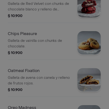
Galleta de Red Velvet con chunks de
chocolate blanco y relleno de
Cheesecake.
$ 10.900
Chips Pleasure
Galleta de vainilla con chunks de
chocolate.
$ 10.900
Oatmeal Fixation
Galleta de avena con canela y relleno
de frutos rojos.
$ 10.900
Oreo Madness