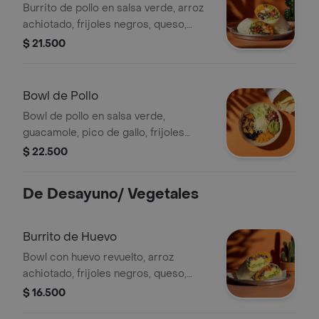
Burrito de pollo en salsa verde, arroz
achiotado, frijoles negros, queso,
guacamole, pico de gallo, lechuga y
$ 21.500
salsa verde.
Bowl de Pollo
Bowl de pollo en salsa verde,
guacamole, pico de gallo, frijoles
negros, arroz achiote y lechuga.
$ 22.500
De Desayuno/ Vegetales
Burrito de Huevo
Bowl con huevo revuelto, arroz
achiotado, frijoles negros, queso,
guacamole, pico de gallo, lechuga y
$ 16.500
salsa verde.