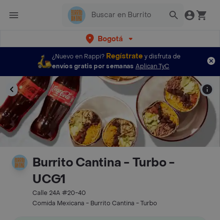
Bogotá
Regístrate
¿Nuevo en Rappi?
y disfruta de
envíos gratis por semanas
Aplican TyC
Burrito Cantina - Turbo -
UCG1
Calle 24A #20-40
Comida Mexicana - Burrito Cantina - Turbo