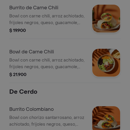
Burrito de Carne Chili
Bowl con carne chili, arroz achiotado,
frijoles negros, queso, guacamole,
pico de gallo, lechuga y salsa verde.
$ 19.900
Bowl de Carne Chili
Bowl con carne chili, arroz achiotado,
frijoles negros, queso, guacamole,
pico de gallo, lechuga y salsa verde.
$ 21.900
De Cerdo
Burrito Colombiano
Bowl con chorizo santarrosano, arroz
achiotado, frijoles negros, queso,