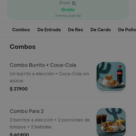
Envío
Gratis
(nuevos usuarios)
Combos
De Entrada
De Res
De Cerdo
De Pollo
Combos
Combo Burrito + Coca-Cola
Un burrito a elección + Coca-Cola sin
azúcar.
$ 27.900
Combo Para 2
2 burritos a elección + 2 porciones de
totopos + 2 bebidas.
$ 60.900