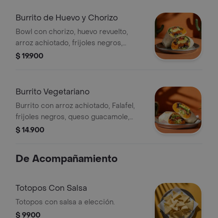
Burrito de Huevo y Chorizo
Bowl con chorizo, huevo revuelto,
arroz achiotado, frijoles negros,
queso, guacamole, pico de gallo,
$ 19.900
lechuga y salsa verde.
Burrito Vegetariano
Burrito con arroz achiotado, Falafel,
frijoles negros, queso guacamole,
pico de gallo, lechuga, totopos
$ 14.900
triturados y salsa verde.
De Acompañamiento
Totopos Con Salsa
Totopos con salsa a elección.
$ 9900