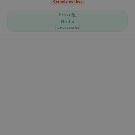
Cerrado por hoy
Envío
Gratis
(nuevos usuarios)