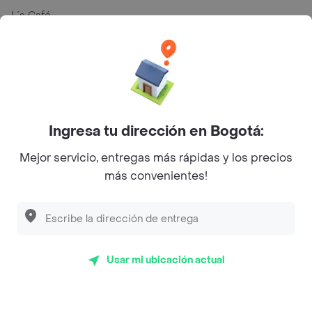
L´s Café
Philippe
Baskin Robbins
La Cesta
Mercari - Postres
Ingresa tu dirección en Bogotá:
Myriam Camhi Co
Mejor servicio, entregas más rápidas y los precios
más convenientes!
Magnifique
Empanaditas de Pipian - Empanadas
Desayunadero de la 42
Luisa Postres
Usar mi ubicación actual
Sopitas y Frijoladas