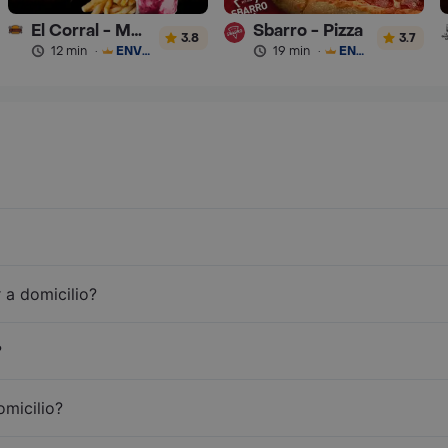
El Corral - Malteadas y Helados
Sbarro - Pizza
3.8
3.7
12 min
·
ENVÍO GRATIS
19 min
·
ENVÍO GRATIS
 a domicilio?
?
omicilio?