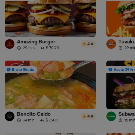
Amazing Burger
Tuvalu
4.6
29 min
·
$ 7000
29 mi
Envío Gratis
Hasta 39% 
Bendito Caldo
Subwa
4.4
34 min
·
$ 7500
12 mi