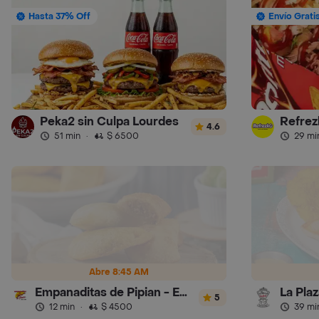
Hasta 37% Off
Envío Grati
Peka2 sin Culpa Lourdes
Refrez
4.6
51 min
·
$ 6500
29 mi
Abre 8:45 AM
Empanaditas de Pipian - Empanadas
La Pla
5
12 min
·
$ 4500
39 mi