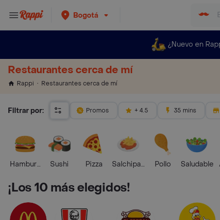
Bogotá
¿Nuevo en Rap
Restaurantes cerca de mí
Restaurantes cerca de mí
Rappi
Filtrar por:
Promos
+ 4.5
35 mins
Hamburguesa
Sushi
Pizza
Salchipapas
Pollo
Saludable
¡Los 10 más elegidos!