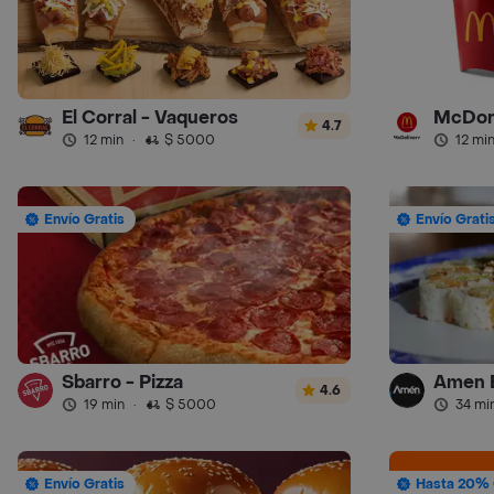
El Corral - Vaqueros
McDon
4.7
12 min
·
$ 5000
12 mi
Envío Gratis
Envío Grati
Sbarro - Pizza
Amen 
4.6
19 min
·
$ 5000
34 mi
Envío Gratis
Hasta 20% 