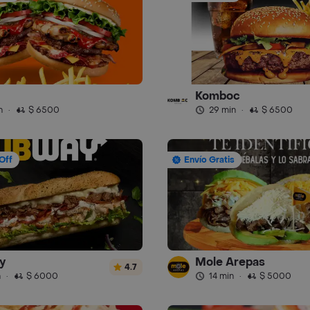
Komboc
n
·
$ 6500
29 min
·
$ 6500
Off
Envío Gratis
y
Mole Arepas
4.7
n
·
$ 6000
14 min
·
$ 5000