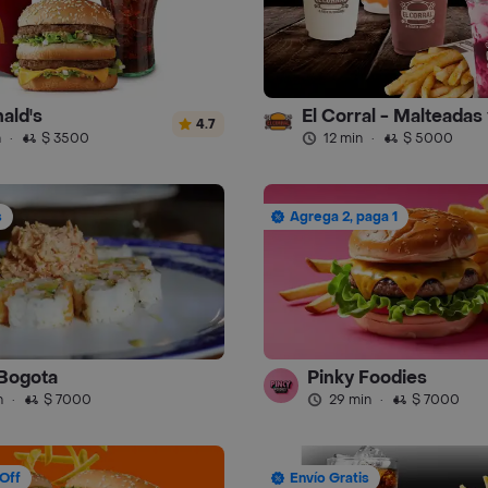
ald's
4.7
n
·
$ 3500
12 min
·
$ 5000
s
Agrega 2, paga 1
Bogota
Pinky Foodies
n
·
$ 7000
29 min
·
$ 7000
Off
Envío Gratis