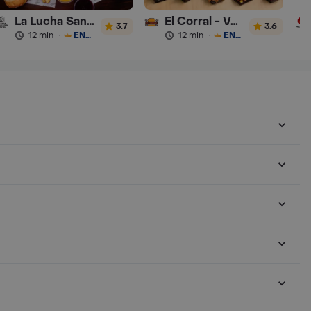
La Lucha Sanguchería
El Corral - Vaqueros
3.7
3.6
12 min
·
ENVÍO GRATIS
12 min
·
ENVÍO GRATIS