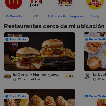
McDonald's
KFC
El Corral - Hamburguesa
Frisby
Restaurantes cerca de mi ubicación
Envío Gratis
Envío Grati
El Corral - Hamburguesa
La Luc
4.7
12 min
·
$ 4500
12 mi
Envío Gratis
Envío Grati