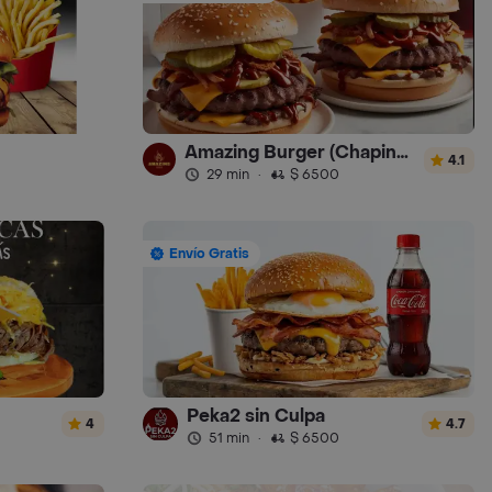
Amazing Burger (Chapinero)
4.1
29 min
·
$ 6500
Envío Gratis
Peka2 sin Culpa
4
4.7
51 min
·
$ 6500