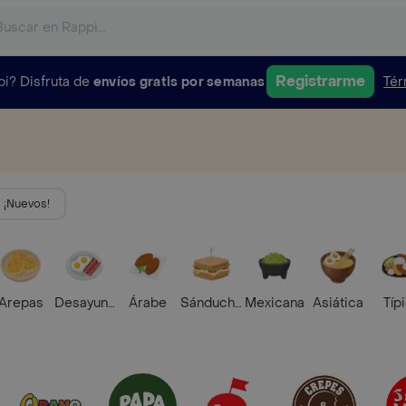
Registrarme
pi?
Disfruta de
envíos gratis por semanas
Tér
¡Nuevos!
Arepas
Desayunos
Árabe
Sánduches
Mexicana
Asiática
Típ