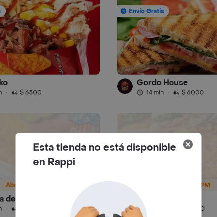
s
Envío Gratis
ko
Gordo House
n
·
$ 6500
14 min
·
$ 6000
Esta tienda no está disponible
en Rappi
Abre 11:00 AM
Abre 12:15 PM
za de Andrés
Vitto
4.7
n
·
$ 6500
29 min
·
$ 6500