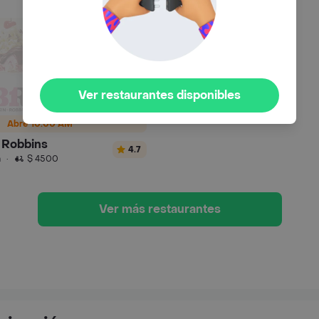
Ver restaurantes disponibles
Abre 10:00 AM
 Robbins
4.7
n
·
$ 4500
Ver más restaurantes