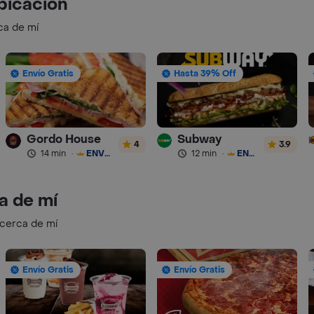
bicación
ca de mí
Envío Gratis
Hasta 39% Off
Gordo House
Subway
4
3.9
14 min
·
ENVÍO GRATIS
12 min
·
ENVÍO GRATIS
a de mí
 cerca de mí
Envío Gratis
Envío Gratis