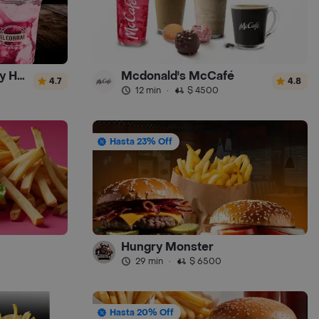
El Corral - Malteadas y Helados
Mcdonald's McCafé
4.7
4.8
12 min
·
$ 4500
Hasta 23% Off
Hungry Monster
29 min
·
$ 6500
Hasta 20% Off