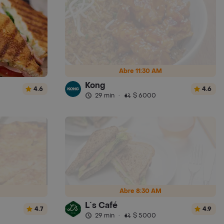
Abre 11:30 AM
Kong
4.6
4.6
29 min
·
$ 6000
Abre 8:30 AM
L´s Café
4.7
4.9
29 min
·
$ 5000