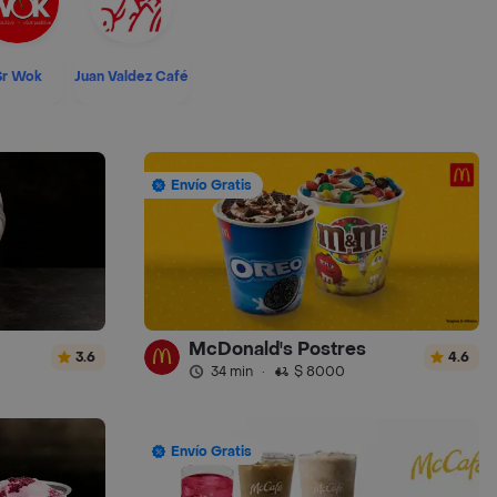
Sr Wok
Juan Valdez Café
Envío Gratis
McDonald's Postres
3.6
4.6
34 min
·
$ 8000
Envío Gratis