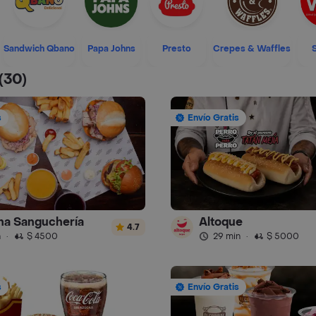
Sandwich Qbano
Papa Johns
Presto
Crepes & Waffles
(30)
s
Envío Gratis
ha Sanguchería
Altoque
4.7
n
·
$ 4500
29 min
·
$ 5000
s
Envío Gratis