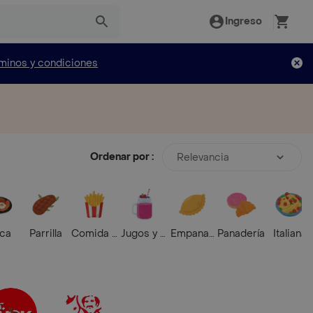
Ingreso
minos y condiciones
Ordenar por :
Relevancia
ica
Parrilla
Comida Rápida
Jugos y Batidos
Empanadas
Panadería
Italiana