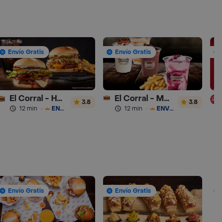
Envío Gratis
Envío Gratis
El Corral - Hamburguesa
El Corral - Malteadas y Helados
3.8
3.8
12 min
·
ENVÍO GRATIS
12 min
·
ENVÍO GRATIS
Envío Gratis
Envío Gratis