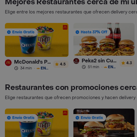
Mejores Restaurantes cerca de mi u
Elige entre los mejores restaurantes que ofrecen delivery cer
Envío Gratis
Hasta 37% Off
Peka2 sin Culpa Lourdes
McDonald's Postres
4.3
4.5
51 min
·
ENVÍO GRATIS
34 min
·
ENVÍO GRATIS
Restaurantes con promociones cerc
Elige restaurantes que ofrecen promociones y hacen delivery
Envío Gratis
Envío Gratis