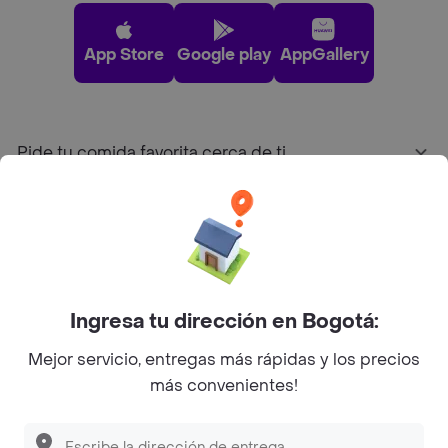
App Store
Google play
AppGallery
Pide tu comida favorita cerca de ti
Categorías
Únete a Rappi
Ingresa tu dirección en Bogotá:
Sobre Rappi
Mejor servicio, entregas más rápidas y los precios
más convenientes!
Facebook
Twitter
Instagram
©
2026
Rappi Inc. All rights reserved.