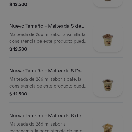
producto puede variar debido al
$ 12.500
tiempo de entrega.
Nuevo Tamaño - Malteada S de
Vainilla
Malteada de 266 ml sabor a vainilla. la
consistencia de este producto puede
variar debido al tiempo de entrega.
$ 12.500
Nuevo Tamaño - Malteada S De
Café
Malteada de 266 ml sabor a cafe. la
consistencia de este producto puede
variar debido al tiempo de entrega
$ 12.500
Nuevo Tamaño - Malteada S de
Macadamia
Malteada de 266 ml sabor a
macadamia. la consistencia de este