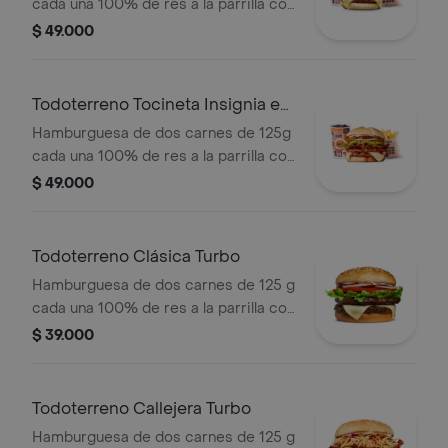
cada una 100% de res a la parrilla con
salsa bbq, tocineta, queso mozzarella,
$ 49.000
papas callejera y salsas + papas
medianas Corral + bebida PET
Todoterreno Tocineta Insignia en
combo
Hamburguesa de dos carnes de 125g
cada una 100% de res a la parrilla con
salsa BBQ, tocineta, queso
$ 49.000
mozzarella, pepinillos, lechuga,
tomate, cebolla, salsa blanca, salsa de
tomate y mostaza en pan papa +
Todoterreno Clásica Turbo
papas medianas Corral + bebida PET
Hamburguesa de dos carnes de 125 g
cada una 100% de res a la parrilla con
salsa bbq, queso mozzarella, lechuga,
$ 39.000
tomate en rodajas, cebolla en rodajas
y salsas
Todoterreno Callejera Turbo
Hamburguesa de dos carnes de 125 g