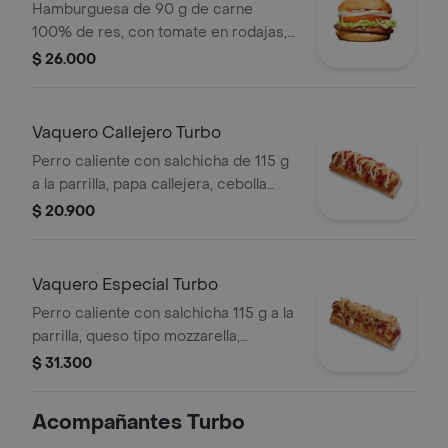
Hamburguesa de 90 g de carne
100% de res, con tomate en rodajas,
cebolla en rodajas, lechuga, salsa
$ 26.000
blanca y salsa de tomate en pan
ajonjolí
Vaquero Callejero Turbo
Perro caliente con salchicha de 115 g
a la parrilla, papa callejera, cebolla
picada, salsa blanca, salsa de tomate
$ 20.900
y mostaza en pan perro
Vaquero Especial Turbo
Perro caliente con salchicha 115 g a la
parrilla, queso tipo mozzarella,
tocineta picada, papa callejera,
$ 31.300
cebolla picada, salsa blanca, salsa de
tomate y mostaza en pan perro
Acompañantes Turbo