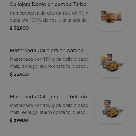
Callejera Doble en combo Turbo
Hamburguesa de dos carnes de 90 g
cada una 100% de res, una tajada de
queso tipo mozzarella, papas
$ 32.900
callejera, salsa blanca, salsa de
tomate y mostaza en pan ajonjolí +
papas Corral medianas + bebida PET
Mazorcada Callejera en combo
Turbo
Mazorcada con 130 g de pollo picado,
maíz, lechuga, suero costeño, queso
costeño, salsa BBQ, salsa Corral,
$ 35.900
salsa piña y papa callejera. + papas
Corral medianas + bebida PET
Mazorcada Callejera con bebida
Mazorcada con 130 g de pollo picado,
maíz, lechuga, suero costeño, queso
costeño, salsa BBQ, salsa Corral,
$ 29.900
salsa piña y papa callejera. + bebida
PET