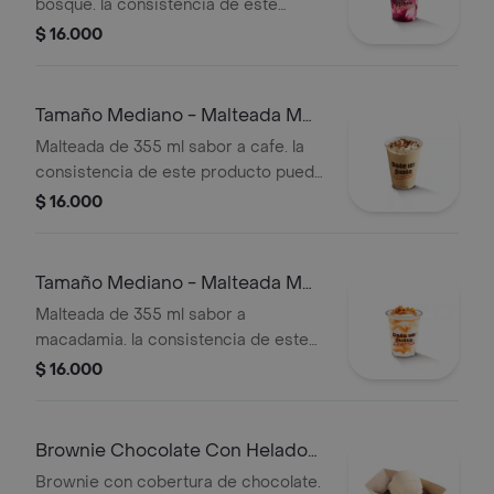
bosque. la consistencia de este
producto puede variar debido al
$ 16.000
tiempo de entrega.
Tamaño Mediano - Malteada M
De Café
Malteada de 355 ml sabor a cafe. la
consistencia de este producto puede
variar debido al tiempo de entrega
$ 16.000
Tamaño Mediano - Malteada M
De Macadamia
Malteada de 355 ml sabor a
macadamia. la consistencia de este
producto puede variar debido al
$ 16.000
tiempo de entrega.
Brownie Chocolate Con Helado
Turbo
Brownie con cobertura de chocolate.