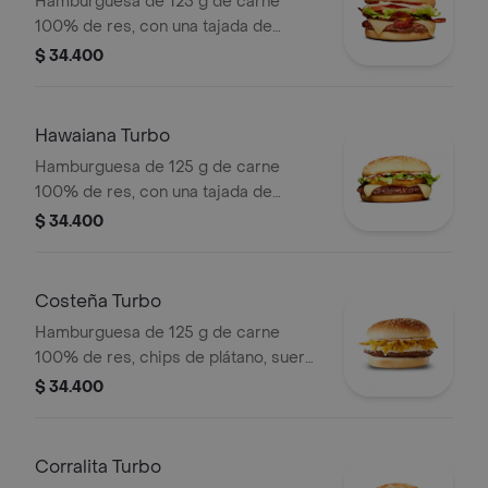
Hamburguesa de 125 g de carne
100% de res, con una tajada de
queso tipo mozzarella, tocineta,
$ 34.400
tomate en rodajas, cebolla en rodajas,
lechuga fresca y salsas en pan ajonjolí
Hawaiana Turbo
Hamburguesa de 125 g de carne
100% de res, con una tajada de
queso tipo mozzarella, piña, lechuga,
$ 34.400
salsa blanca y salsa de tomate en pan
ajonjolí
Costeña Turbo
Hamburguesa de 125 g de carne
100% de res, chips de plátano, suero,
queso costeño rallado y salsa blanca
$ 34.400
en pan ajonjolí
Corralita Turbo