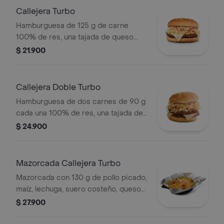
Callejera Turbo
Hamburguesa de 125 g de carne
100% de res, una tajada de queso
tipo mozzarella, papas callejera, salsa
$ 21.900
blanca, salsa de tomate y mostaza en
pan ajonjolí
Callejera Doble Turbo
Hamburguesa de dos carnes de 90 g
cada una 100% de res, una tajada de
queso tipo mozzarella, papas
$ 24.900
callejera, salsa blanca, salsa de
tomate y mostaza en pan ajonjolí
Mazorcada Callejera Turbo
Mazorcada con 130 g de pollo picado,
maíz, lechuga, suero costeño, queso
costeño, salsa BBQ, salsa Corral,
$ 27.900
salsa piña y papa callejera.