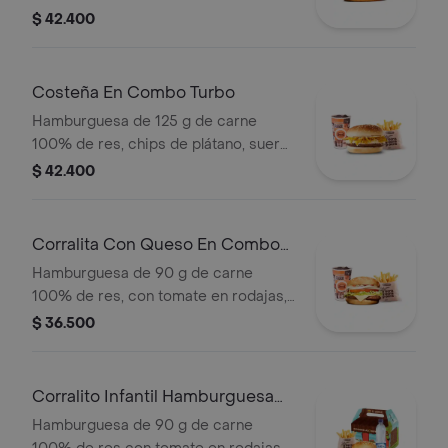
piña, lechuga, salsa blanca y salsa de
$ 42.400
tomate en pan ajonjolí + papas
medianas + bebida pet
Costeña En Combo Turbo
Hamburguesa de 125 g de carne
100% de res, chips de plátano, suero,
queso costeño rallado y salsa blanca
$ 42.400
en pan ajonjolí + papas medianas +
bebida pet
Corralita Con Queso En Combo
Turbo
Hamburguesa de 90 g de carne
100% de res, con tomate en rodajas,
queso, cebolla en rodajas, lechuga,
$ 36.500
salsa blanca y salsa de tomate +
papas medianas + bebida pet
Corralito Infantil Hamburguesa
Turbo
Hamburguesa de 90 g de carne