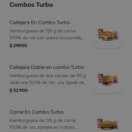
Combos Turbo
Callejera En Combo Turbo
Hamburguesa de 125 g de carne
100% de res con queso mozzarella,
papas callejera y salsas en pan
$ 29.900
ajonjolí + papas corral medianas +
bebida PET
Callejera Doble en combo Turbo
Hamburguesa de dos carnes de 90 g
cada una 100% de res, una tajada de
queso tipo mozzarella, papas
$ 32.900
callejera, salsa blanca, salsa de
tomate y mostaza en pan ajonjolí +
papas Corral medianas + bebida PET
Corral En Combo Turbo
Hamburguesa de 125 g de carne
100% de res, tomate en rodajas,