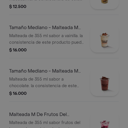
producto puede variar debido al
$ 12.500
tiempo de entrega.
Tamaño Mediano - Malteada M
De Vainilla
Malteada de 355 ml sabor a vainilla. la
consistencia de este producto puede
variar debido al tiempo de entrega.
$ 16.000
Tamaño Mediano - Malteada M
De Chocolate
Malteada de 355 ml sabor a
chocolate. la consistencia de este
producto puede variar debido al
$ 16.000
tiempo de entrega.
Malteada M De Frutos Del
Bosque
Malteada de 355 ml sabor frutos del