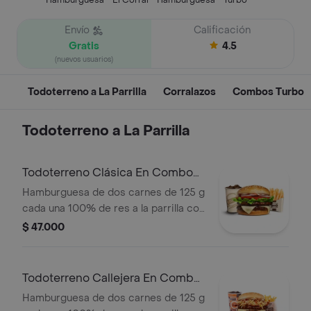
Hamburguesa - El Corral - Hamburguesa - Turbo
Envío
Calificación
Gratis
4.5
(nuevos usuarios)
Todoterreno a La Parrilla
Corralazos
Combos Turbo
Todoterreno a La Parrilla
Todoterreno Clásica En Combo
Turbo
Hamburguesa de dos carnes de 125 g
cada una 100% de res a la parrilla con
salsa bbq, queso mozzarella, lechuga,
$ 47.000
tomate, cebolla y salsas + papas
medianas Corral + bebida PET
Todoterreno Callejera En Combo
Turbo
Hamburguesa de dos carnes de 125 g