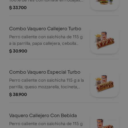
100% de res con tomate en rodajas,
lechuga en julianas, salsa blanca y
$ 33.700
salsa de tomate con papas corral
medianas, bebida y vasito de helado
60 g
Combo Vaquero Callejero Turbo
Perro caliente con salchicha de 115 g
a la parrilla, papa callejera, cebolla
picada, salsa blanca, salsa de tomate
$ 30.900
y mostaza en pan perro + papas
medianas + bebida pet
Combo Vaquero Especial Turbo
Perro caliente con salchicha 115 g a la
parrilla, queso mozzarella, tocineta,
papa callejera, cebolla, salsa blanca,
$ 38.900
de tomate y mostaza + papas
medianas + bebida pet
Vaquero Callejero Con Bebida
Perro caliente con salchicha de 115 g