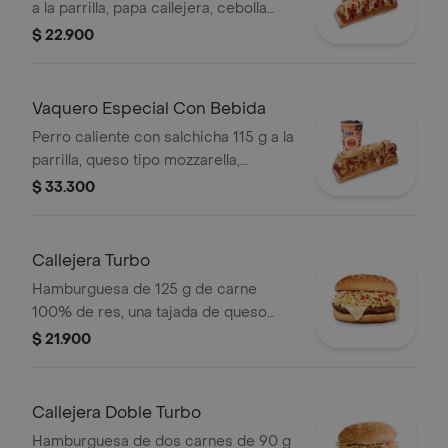
a la parrilla, papa callejera, cebolla
picada, salsa blanca, salsa de tomate
$ 22.900
y mostaza en pan perro + bebida PET
Vaquero Especial Con Bebida
Perro caliente con salchicha 115 g a la
parrilla, queso tipo mozzarella,
tocineta picada, papa callejera,
$ 33.300
cebolla picada, salsa blanca, salsa de
tomate y mostaza en pan perro +
bebida PET
Callejera Turbo
Hamburguesa de 125 g de carne
100% de res, una tajada de queso
tipo mozzarella, papas callejera, salsa
$ 21.900
blanca, salsa de tomate y mostaza en
pan ajonjolí
Callejera Doble Turbo
Hamburguesa de dos carnes de 90 g