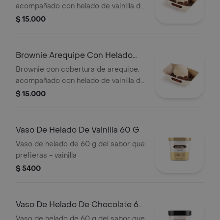
acompañado con helado de vainilla de
60 g.
$ 15.000
Brownie Arequipe Con Helado
Turbo
Brownie con cobertura de arequipe.
acompañado con helado de vainilla de
60 g.
$ 15.000
Vaso De Helado De Vainilla 60 G
Vaso de helado de 60 g del sabor que
prefieras - vainilla
$ 5400
Vaso De Helado De Chocolate 60
G
Vaso de helado de 60 g del sabor que