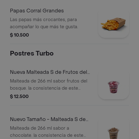
Papas Corral Grandes
Las papas más crocantes, para
acompañar lo que más te gusta.
$ 10.500
Postres Turbo
Nueva Malteada S de Frutos del
Bosque
Malteada de 266 ml sabor frutos del
bosque. la consistencia de este
producto puede variar debido al
$ 12.500
tiempo de entrega.
Nuevo Tamaño - Malteada S de
Chocolate
Malteada de 266 ml sabor a
chocolate. la consistencia de este