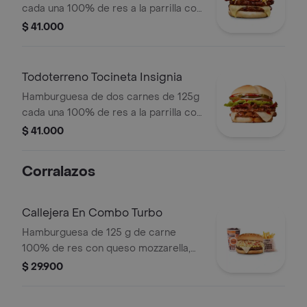
cada una 100% de res a la parrilla con
salsa bbq, tocineta, queso mozzarella,
$ 41.000
papas callejera, salsa blanca, salsa
bbq y mostaza en pan ajonjolí
Todoterreno Tocineta Insignia
Hamburguesa de dos carnes de 125g
cada una 100% de res a la parrilla con
salsa BBQ, tocineta, queso
$ 41.000
mozzarella, pepinillos, lechuga,
tomate, cebolla, salsa blanca, salsa de
Corralazos
tomate y mostaza en pan papa
Callejera En Combo Turbo
Hamburguesa de 125 g de carne
100% de res con queso mozzarella,
papas callejera y salsas en pan
$ 29.900
ajonjolí + papas corral medianas +
bebida PET