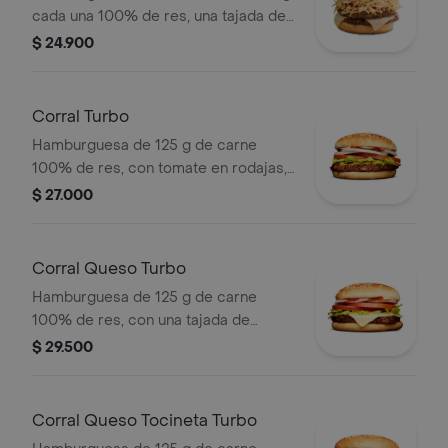
cada una 100% de res, una tajada de
queso tipo mozzarella, papas
$ 24.900
callejera, salsa blanca, salsa de
tomate y mostaza en pan ajonjolí
Corral Turbo
Hamburguesa de 125 g de carne
100% de res, con tomate en rodajas,
cebolla en rodajas, lechuga, salsa
$ 27.000
blanca, salsa de tomate y mostaza en
pan ajonjolí
Corral Queso Turbo
Hamburguesa de 125 g de carne
100% de res, con una tajada de
queso tipo mozzarella, tomate en
$ 29.500
rodajas, cebolla en rodajas, lechuga,
salsa blanca, salsa de tomate y
mostaza
Corral Queso Tocineta Turbo