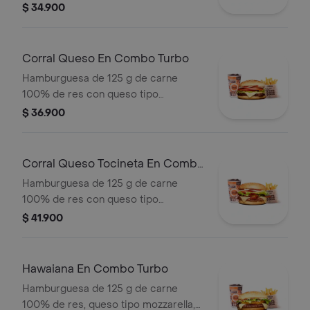
cebolla en rodajas, lechuga, salsas
$ 34.900
blanca, de tomate y mostaza + papas
medianas + bebida pet
Corral Queso En Combo Turbo
Hamburguesa de 125 g de carne
100% de res con queso tipo
mozzarella, tomate, cebolla, lechuga,
$ 36.900
salsa blanca, salsa de tomate y
mostaza + papas medianas + bebida
pet
Corral Queso Tocineta En Combo
Turbo
Hamburguesa de 125 g de carne
100% de res con queso tipo
mozzarella, tocineta, tomate, cebolla,
$ 41.900
lechuga, salsa blanca, de tomate y
mostaza + papas medianas + bebida
pet
Hawaiana En Combo Turbo
Hamburguesa de 125 g de carne
100% de res, queso tipo mozzarella,