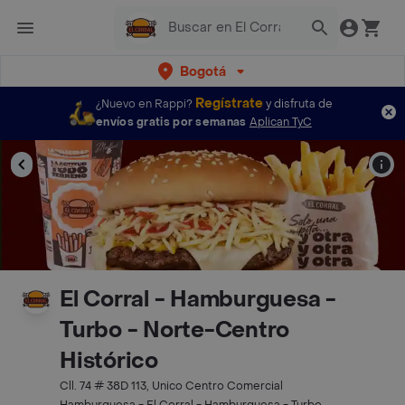
Bogotá
Regístrate
¿Nuevo en Rappi?
y disfruta de
envíos gratis por semanas
Aplican TyC
El Corral - Hamburguesa -
Turbo - Norte-Centro
Histórico
Cll. 74 # 38D 113, Unico Centro Comercial