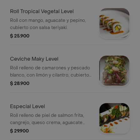
Roll Tropical Vegetal Level
Roll con mango, aguacate y pepino,
cubierto con salsa teriyaki.
$ 25.900
Ceviche Maky Level
Roll relleno de camarones y pescado
blanco, con limón y cilantro, cubierto
con topping de ceviche, aguacate y
$ 28.900
cebolla morada.
Especial Level
Roll relleno de piel de salmon frita,
cangrejo, queso crema, aguacate
envuelto en nori con topping de salsa
$ 29.900
sriracha.