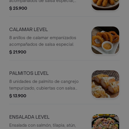
acompañados de salsa especial,
repollo y rodajas de limón.
$ 25.900
CALAMAR LEVEL
8 anillos de calamar empanizados
acompañados de salsa especial.
$ 21.900
PALMITOS LEVEL
8 unidades de palmito de cangrejo
tempurizado, cubiertas con salsa
especial y decoradas con semillas de
$ 13.900
ajonjolí.
ENSALADA LEVEL
Ensalada con salmón, tilapia, atún,