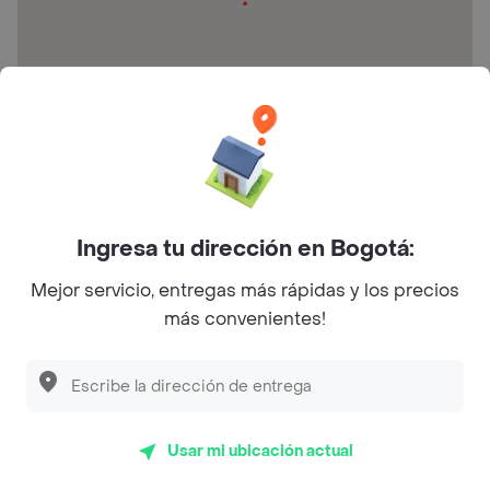
Cl. 28b Sur # 12F-33
Calificaciones y opiniones
Levelsushiandwokbogota
Ingresa tu dirección en Bogotá:
Mejor servicio, entregas más rápidas y los precios
más convenientes!
5
3.8
4
3
(54)
2
Últimos 90 días
1
Usar mi ubicación actual