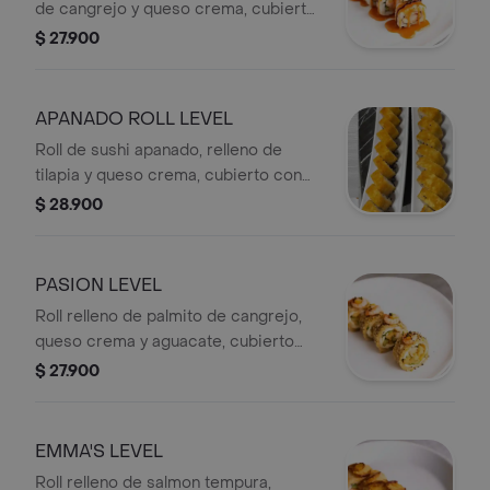
de cangrejo y queso crema, cubierto
con una salsa especial de dinamita.
$ 27.900
APANADO ROLL LEVEL
Roll de sushi apanado, relleno de
tilapia y queso crema, cubierto con
tempura.
$ 28.900
PASION LEVEL
Roll relleno de palmito de cangrejo,
queso crema y aguacate, cubierto
con masago, ajonjolí y camarones.
$ 27.900
EMMA'S LEVEL
Roll relleno de salmon tempura,