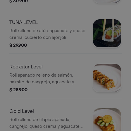
$ 30.900
ajonjoli.
TUNA LEVEL
Roll relleno de atún, aguacate y queso
crema, cubierto con ajonjolí.
$ 29.900
Rockstar Level
Roll apanado relleno de salmón,
palmito de cangrejo, aguacate y
queso crema, con topping de pasta
$ 28.900
dinamita.
Gold Level
Roll relleno de tilapia apanada,
cangrejo, queso crema y aguacate,