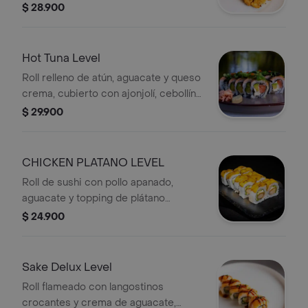
con topping de plátano maduro.
$ 28.900
Hot Tuna Level
Roll relleno de atún, aguacate y queso
crema, cubierto con ajonjolí, cebollín y
salsa picante. Incluye jengibre y
$ 29.900
wasabi.
CHICKEN PLATANO LEVEL
Roll de sushi con pollo apanado,
aguacate y topping de plátano
maduro.
$ 24.900
Sake Delux Level
Roll flameado con langostinos
crocantes y crema de aguacate,