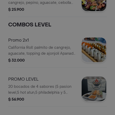
cangrejo, pepino, aguacate, cebolla
morada y salsa picante.
$ 25.900
COMBOS LEVEL
Promo 2x1
California Roll: palmito de cangrejo,
aguacate, topping de ajonjolí Apanado
Roll; tilapia apanada, queso crema,
$ 32.000
Roll totalmente apanado
PROMO LEVEL
20 bocados de 4 sabores (5 pasion
level,5 hot atun,5 philadelphia y 5
philadelphia tempura) + 2 gaseosas
$ 56.900
postbox 250ml