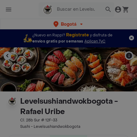
Bogotá
Regístrate
¿Nuevo en Rappi?
y disfruta de
envíos gratis por semanas
Aplican TyC
Levelsushiandwokbogota -
Rafael Uribe
Cl. 28b Sur # 12F-33
Sushi - Levelsushiandwokbogota