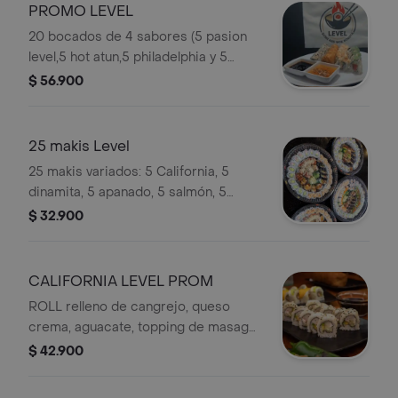
PROMO LEVEL
20 bocados de 4 sabores (5 pasion
level,5 hot atun,5 philadelphia y 5
philadelphia tempura) + 2 gaseosas
$ 56.900
postbox 250ml
25 makis Level
25 makis variados: 5 California, 5
dinamita, 5 apanado, 5 salmón, 5
salmón crispy. Incluye Coca Cola
$ 32.900
400ml.
CALIFORNIA LEVEL PROM
ROLL relleno de cangrejo, queso
crema, aguacate, topping de masago
y ajonjoli. salsas de soya y teriyaki
$ 42.900