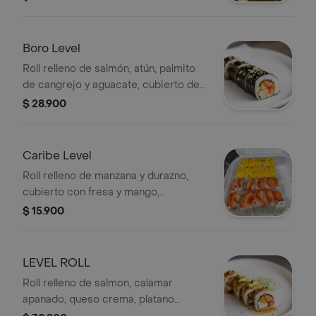
Boro Level
Roll relleno de salmón, atún, palmito
de cangrejo y aguacate, cubierto de
alga marina y decorado con semillas.
$ 28.900
Caribe Level
Roll relleno de manzana y durazno,
cubierto con fresa y mango,
decorado con semillas de sésamo
$ 15.900
negro.
LEVEL ROLL
Roll relleno de salmon, calamar
apanado, queso crema, platano
maduro con topping de aguacate y