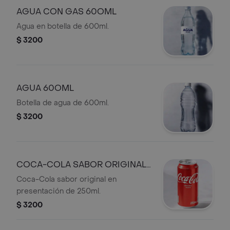
AGUA CON GAS 60OML
Agua en botella de 600ml.
$ 3200
AGUA 60OML
Botella de agua de 600ml.
$ 3200
COCA-COLA SABOR ORIGINAL
250ML
Coca-Cola sabor original en
presentación de 250ml.
$ 3200