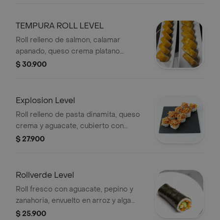
TEMPURA ROLL LEVEL
Roll relleno de salmon, calamar
apanado, queso crema platano
maduro y masago, totalmente
$ 30.900
tempurizado.
Explosion Level
Roll relleno de pasta dinamita, queso
crema y aguacate, cubierto con
topping dinamita explosión.
$ 27.900
Rollverde Level
Roll fresco con aguacate, pepino y
zanahoria, envuelto en arroz y alga
nori, ligero y saludable
$ 25.900