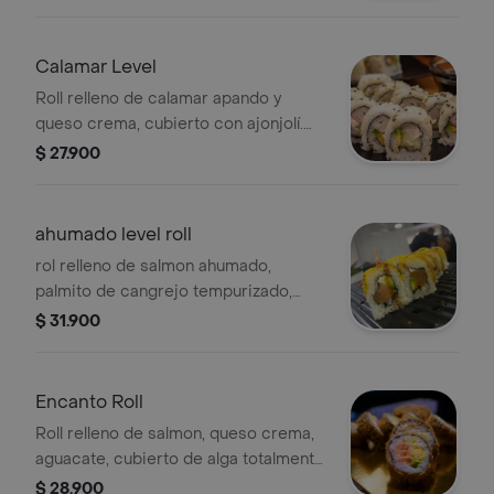
Calamar Level
Roll relleno de calamar apando y
queso crema, cubierto con ajonjolí.
Incluye aguacate y pepino.
$ 27.900
ahumado level roll
rol relleno de salmon ahumado,
palmito de cangrejo tempurizado,
aguacate, queso crema, topping de
$ 31.900
mango en salsa teriyaki, salsa de soya,
salsa de la casa, palillos chinos x1
Encanto Roll
Roll relleno de salmon, queso crema,
aguacate, cubierto de alga totalmente
temporizado.
$ 28.900