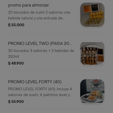
promo para almorzar
20 bocados de sushi 2 sabores una
bebida natural y una entrada de
palmitos de cangrejo
$ 55.000
PROMO LEVEL TWO (PAGA 20
LLEVA 30)
30 bocados 3 sabores + 2 bebidas de
250ml
$ 48.900
PROMO LEVEL FORTY (40)
PROMO LEVEL FORTY (40): Incluye 4
sabores de sushi, 4 palmitos level y
una gaseosa de 1.5 L.
$ 55.900