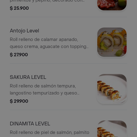
pimientos y pepino, decorado con
tiras de pimientos rojos y amarillos.
$ 25.900
Antojo Level
Roll relleno de calamar apanado,
queso crema, aguacate con topping
de ceviche de mango.
$ 27.900
SAKURA LEVEL
Roll relleno de salmón tempura,
langostino tempurizado y queso
crema, con topping de plátano
$ 29.900
maduro.
DINAMITA LEVEL
Roll relleno de piel de salmón, palmito