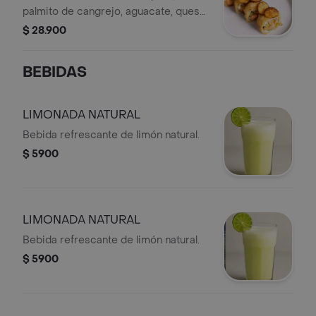
palmito de cangrejo, aguacate, queso
crema y topping de platano maduro.
$ 28.900
BEBIDAS
LIMONADA NATURAL
Bebida refrescante de limón natural.
$ 5900
LIMONADA NATURAL
Bebida refrescante de limón natural.
$ 5900