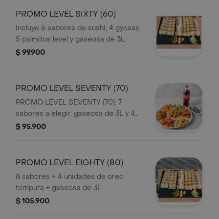
PROMO LEVEL SIXTY (60)
Incluye 6 sabores de sushi, 4 gyosas,
5 palmitos level y gaseosa de 3L.
$ 99.900
PROMO LEVEL SEVENTY (70)
PROMO LEVEL SEVENTY (70): 7
sabores a elegir, gaseosa de 3L y 4
oreo tempura.
$ 95.900
PROMO LEVEL EIGHTY (80)
8 sabores + 4 unidades de oreo
tempura + gaseosa de 3L
$ 105.900