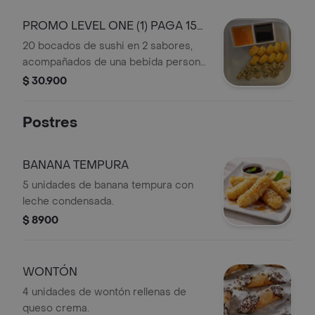
PROMO LEVEL ONE (1) PAGA 15
LLEVA 20
20 bocados de sushi en 2 sabores,
acompañados de una bebida personal
y 4 unidades de oreo tempura.
$ 30.900
Postres
BANANA TEMPURA
5 unidades de banana tempura con
leche condensada.
$ 8900
WONTÓN
4 unidades de wontón rellenas de
queso crema.