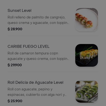
Sunset Level
Roll relleno de palmito de cangrejo,
queso crema y aguacate, con topping
de atún, tilapia y salmón.
$ 28.900
CARIBE FUEGO LEVEL
Roll de camaron tempura copn
aguacate y queso crema, con topping
de mango picante y mayonesa spicy.
$ 29.900
Roll Delicia de Aguacate Level
Roll con aguacate, pepino y
espinacas, cubierto con alga nori y
semillas. Ideal para quienes disfrutan
$ 25.900
de sabores frescos.