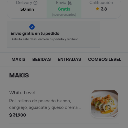
Delivery
Envío
Calificación
Gratis
3.8
50 min
(nuevos usuarios)
Envío gratis en tu pedido
Disfruta este descuento en tu pedido y recíbelo
en minutos.
MAKIS
BEBIDAS
ENTRADAS
COMBOS LEVEL
MAKIS
White Level
Roll relleno de pescado blanco,
cangrejo, aguacate y queso crema,
cubierto con salmón.
$ 31.900