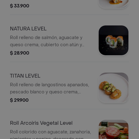
cubierto con salmón sopleteado,
$ 33.900
teriyaki y arracacha a la paprika.
NATURA LEVEL
Roll relleno de salmón, aguacate y
queso crema, cubierto con atún y
semillas de sésamo.
$ 28.900
TITAN LEVEL
Roll relleno de langostinos apanados,
pescado blanco y queso crema,
cubierto con aguacate y ajonjolí.
$ 29.900
Roll Arcoiris Vegetal Level
Roll colorido con aguacate, zanahoria,