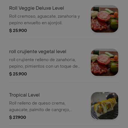
Roll Veggie Deluxe Level
Roll cremoso, aguacate, zanahoria y
pepino envuelto en ajonjolí.
$ 25.900
roll crujiente vegetal level
roll crujiente relleno de zanahoria,
pepino, pimientos con un toque de
ajonjolí negro.
$ 25.900
Tropical Level
Roll relleno de queso crema,
aguacate, palmito de cangrejo,
salmon con topping de mango.
$ 27.900