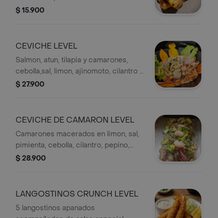
$ 15.900
CEVICHE LEVEL
Salmon, atun, tilapia y camarones,
cebolla,sal, limon, ajinomoto, cilantro y
leche de tigre.
$ 27.900
CEVICHE DE CAMARON LEVEL
Camarones macerados en limon, sal,
pimienta, cebolla, cilantro, pepino,
ajinomoto y leche de tigre
$ 28.900
LANGOSTINOS CRUNCH LEVEL
5 langostinos apanados